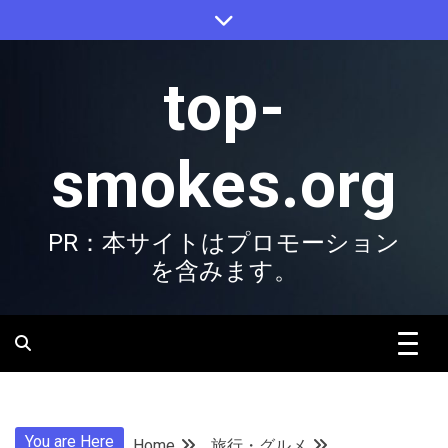
Skip
to
content
top-
smokes.org
PR：本サイトはプロモーション
を含みます。
You are Here
Home
旅行・グルメ