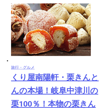
旅行・グルメ
くり屋南陽軒・栗きんと
んの本場！岐阜中津川の
栗100％！本物の栗きん