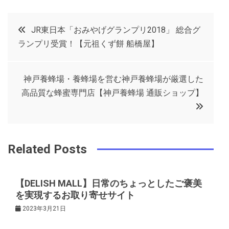
a
w
in
in
c
it
t
k
投
JR東日本「おみやげグランプリ2018」 総合グ
e
t
e
e
ランプリ受賞！【元祖くず餅 船橋屋】
稿
b
e
r
d
o
r
e
in
ナ
神戸養蜂場・養蜂場を営む神戸養蜂場が厳選した
o
s
高品質な蜂蜜専門店【神戸養蜂場 通販ショップ】
ビ
k
t
ゲ
Related Posts
ー
【DELISH MALL】日常のちょっとしたご褒美
シ
を実現するお取り寄せサイト
2023年3月21日
ョ