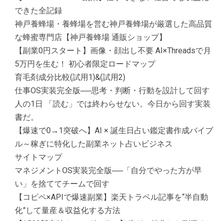
できた全記録
神戸養蜂場・養蜂場を営む神戸養蜂場が厳選した高品質
な蜂蜜専門店【神戸養蜂場 通販ショップ】
【副業0円スタート】画像・顔出し不要 AI×Threadsで月
5万円を生む！ 初心者限定ロードマップ
育毛剤成分比較(試用1)&(試用2)
仕事OS実装完全版──思考・判断・行動を設計して回す
人の1日 「読む」では終わらせない。今日から回す実装
書だ。
【爆速で0→1突破へ】AI × 誕生日占い鑑定書作成バイブ
ル～稼ぎに特化した副業ネット占いビジネス
サイトマップ
マネジメントOS実装完全版──「自分でやった方が早
い」を捨ててチームで回す
【コピペ×APIで爆速副業】楽天トラベル記事を“半自動
化”して量産＆収益化する方法