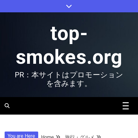
Skip
to
content
top-
smokes.org
PR：本サイトはプロモーション
を含みます。
You are Here
Home
旅行・グルメ