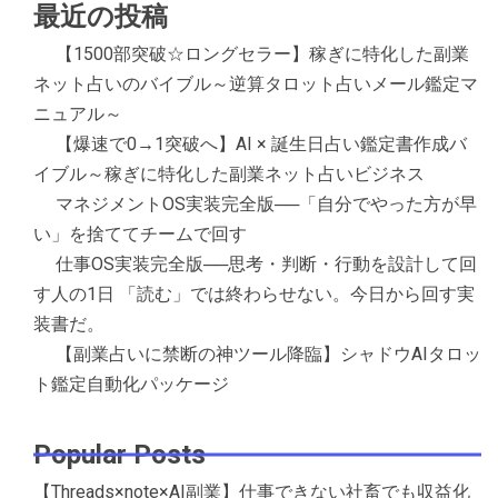
最近の投稿
【1500部突破☆ロングセラー】稼ぎに特化した副業
ネット占いのバイブル～逆算タロット占いメール鑑定マ
ニュアル～
【爆速で0→1突破へ】AI × 誕生日占い鑑定書作成バ
イブル～稼ぎに特化した副業ネット占いビジネス
マネジメントOS実装完全版──「自分でやった方が早
い」を捨ててチームで回す
仕事OS実装完全版──思考・判断・行動を設計して回
す人の1日 「読む」では終わらせない。今日から回す実
装書だ。
【副業占いに禁断の神ツール降臨】シャドウAIタロッ
ト鑑定自動化パッケージ
Popular Posts
【Threads×note×AI副業】仕事できない社畜でも収益化