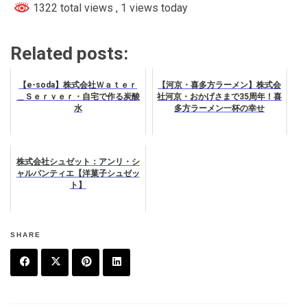
1322 total views
, 1 views today
Related posts:
【e-soda】株式会社Ｗａｔｅｒ
【河京・喜多方ラーメン】株式会
＿Ｓｅｒｖｅｒ・自宅で作る炭酸
社河京・おかげさまで35周年！喜
水
多方ラーメン一杯の幸せ
株式会社シュゼット：アンリ・シ
ャルパンティエ【洋菓子シュゼッ
ト】
SHARE
F
T
P
L