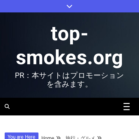
Skip
to
content
top-
smokes.org
PR：本サイトはプロモーション
を含みます。
You are Here
Home
旅行・グルメ