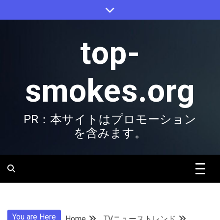
Skip
to
content
top-
smokes.org
PR：本サイトはプロモーション
を含みます。
You are Here
Home
TVニューストレンド