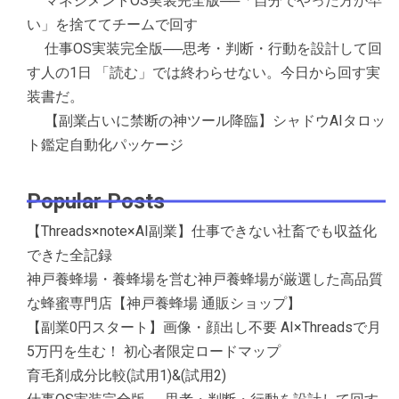
マネジメントOS実装完全版──「自分でやった方が早
い」を捨ててチームで回す
仕事OS実装完全版──思考・判断・行動を設計して回
す人の1日 「読む」では終わらせない。今日から回す実
装書だ。
【副業占いに禁断の神ツール降臨】シャドウAIタロッ
ト鑑定自動化パッケージ
Popular Posts
【Threads×note×AI副業】仕事できない社畜でも収益化
できた全記録
神戸養蜂場・養蜂場を営む神戸養蜂場が厳選した高品質
な蜂蜜専門店【神戸養蜂場 通販ショップ】
【副業0円スタート】画像・顔出し不要 AI×Threadsで月
5万円を生む！ 初心者限定ロードマップ
育毛剤成分比較(試用1)&(試用2)