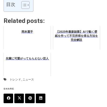
目次
Related posts:
岡本選手
【2025年最新副業】AIで動く壁
紙を作って不労所得を得る方法を
完全解説
先輩に可愛がってもらえない芸人
トレンド
,
ニュース
SHARE
F
T
P
L