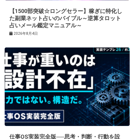
【1500部突破☆ロングセラー】稼ぎに特化し
た副業ネット占いのバイブル～逆算タロット
占いメール鑑定マニュアル～
2026年8月4日
仕事OS実装完全版──思考・判断・行動を設