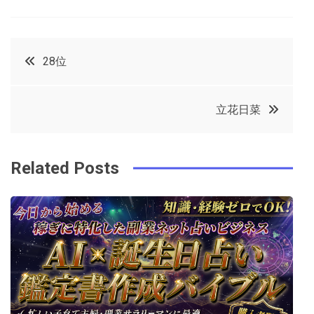
a
w
in
in
c
it
t
k
投
28位
e
t
e
e
稿
b
e
r
d
立花日菜
o
r
e
in
ナ
o
s
ビ
k
t
Related Posts
ゲ
ー
シ