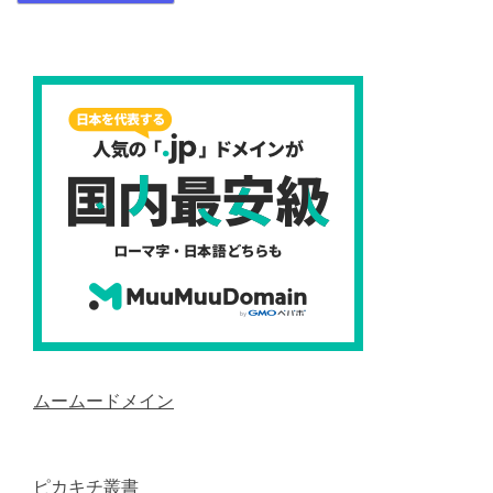
ムームードメイン
ピカキチ叢書