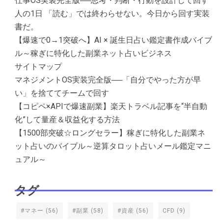
仕事OS実装完全版──思考・判断・行動を設計して回す
人の1日 「読む」では終わらせない。今日から回す実装
書だ。
【爆速で0→1突破へ】AI × 誕生日占い鑑定書作成バイブ
ル～稼ぎに特化した副業ネット占いビジネス
サイトマップ
マネジメントOS実装完全版──「自分でやった方が早
い」を捨ててチームで回す
【コピペ×APIで爆速副業】楽天トラベル記事を“半自動
化”して量産＆収益化する方法
【1500部突破☆ロングセラー】稼ぎに特化した副業ネ
ット占いのバイブル～逆算タロット占いメール鑑定マニ
ュアル～
タグ
#マネー
(56)
#副業
(58)
#資産
(56)
CFD
(9)