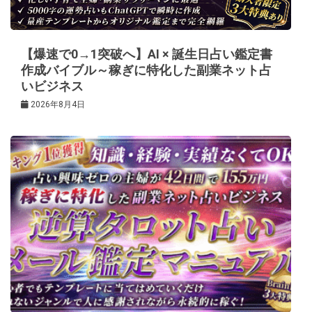
ョ
ン
【爆速で0→1突破へ】AI × 誕生日占い鑑定書
作成バイブル～稼ぎに特化した副業ネット占
いビジネス
2026年8月4日