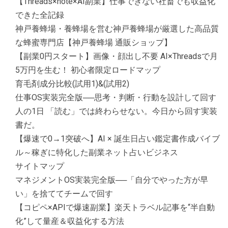
【Threads×note×AI副業】仕事できない社畜でも収益化
できた全記録
神戸養蜂場・養蜂場を営む神戸養蜂場が厳選した高品質
な蜂蜜専門店【神戸養蜂場 通販ショップ】
【副業0円スタート】画像・顔出し不要 AI×Threadsで月
5万円を生む！ 初心者限定ロードマップ
育毛剤成分比較(試用1)&(試用2)
仕事OS実装完全版──思考・判断・行動を設計して回す
人の1日 「読む」では終わらせない。今日から回す実装
書だ。
【爆速で0→1突破へ】AI × 誕生日占い鑑定書作成バイブ
ル～稼ぎに特化した副業ネット占いビジネス
サイトマップ
マネジメントOS実装完全版──「自分でやった方が早
い」を捨ててチームで回す
【コピペ×APIで爆速副業】楽天トラベル記事を“半自動
化”して量産＆収益化する方法