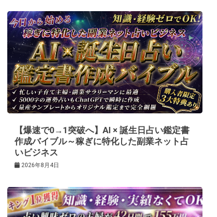
ゲ
ー
シ
ョ
ン
【爆速で0→1突破へ】AI × 誕生日占い鑑定書
作成バイブル～稼ぎに特化した副業ネット占
いビジネス
2026年8月4日