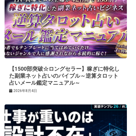
【1500部突破☆ロングセラー】稼ぎに特化し
た副業ネット占いのバイブル～逆算タロット
占いメール鑑定マニュアル～
2026年8月4日