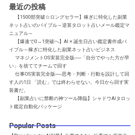
最近の投稿
【1500部突破☆ロングセラー】稼ぎに特化した副業
ネット占いのバイブル～逆算タロット占いメール鑑定マ
ニュアル～
【爆速で0→1突破へ】AI × 誕生日占い鑑定書作成バ
イブル～稼ぎに特化した副業ネット占いビジネス
マネジメントOS実装完全版──「自分でやった方が早
い」を捨ててチームで回す
仕事OS実装完全版──思考・判断・行動を設計して回
す人の1日 「読む」では終わらせない。今日から回す実
装書だ。
【副業占いに禁断の神ツール降臨】シャドウAIタロッ
ト鑑定自動化パッケージ
Popular Posts