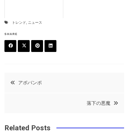
トレンド
,
ニュース
SHARE
F
T
P
L
a
w
in
in
c
it
t
k
投
アポバンポ
e
t
e
e
稿
b
e
r
d
落下の悪魔
o
r
e
in
ナ
o
s
ビ
k
t
Related Posts