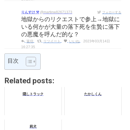
りんすけ ⚒
@martinw82671373
フォローする
地獄からのリクエストで参上→地獄に
いる何かが大量の落下死を生贄に落下
の悪魔を呼んだ的な？
返信
リツイート
いいね
2023年03月14日
16:27:35
目次
Related posts:
隠しトラック
たかしくん
莉犬