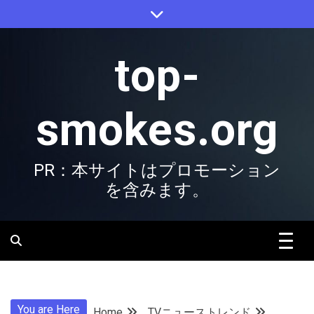
Skip
to
content
top-
smokes.org
PR：本サイトはプロモーション
を含みます。
You are Here
Home
TVニューストレンド