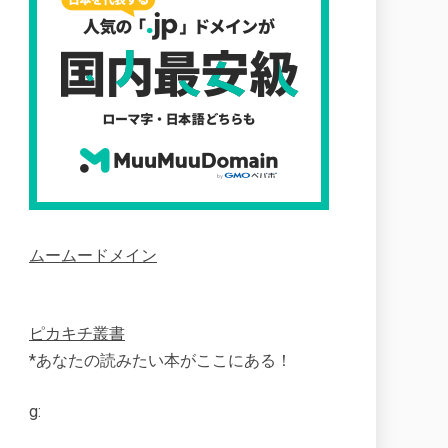
ムームードメイン
ピカキチ叢書
*あなたの読みたい本がここにある！
g: