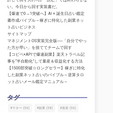
い。今日から回す実装書だ。
【爆速で0→1突破へ】AI × 誕生日占い鑑定
書作成バイブル～稼ぎに特化した副業ネッ
ト占いビジネス
サイトマップ
マネジメントOS実装完全版──「自分でやっ
た方が早い」を捨ててチームで回す
【コピペ×APIで爆速副業】楽天トラベル記
事を“半自動化”して量産＆収益化する方法
【1500部突破☆ロングセラー】稼ぎに特化
した副業ネット占いのバイブル～逆算タロ
ット占いメール鑑定マニュアル～
タグ
#マネー
(56)
#副業
(58)
#資産
(56)