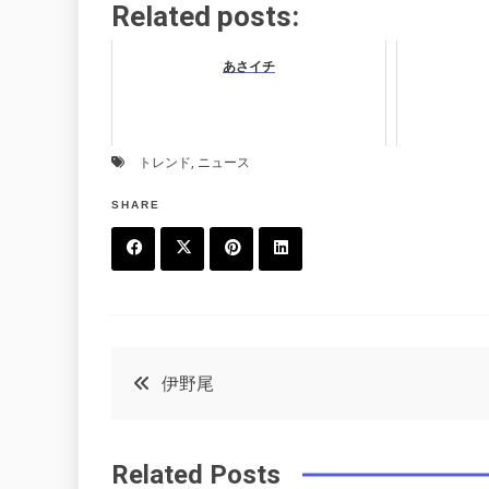
Related posts:
あさイチ
トレンド
,
ニュース
SHARE
F
T
P
L
a
w
in
in
c
it
t
k
投
伊野尾
e
t
e
e
稿
b
e
r
d
Related Posts
o
r
e
in