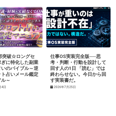
0部突破☆ロングセ
仕事OS実装完全版──思
稼ぎに特化した副業
考・判断・行動を設計して
占いのバイブル～逆
回す人の1日 「読む」では
ット占いメール鑑定
終わらせない。今日から回
アル～
す実装書だ。
月4日
2026年7月25日