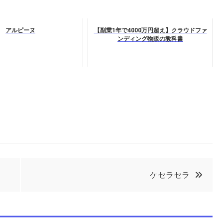
アルピーヌ
【副業1年で4000万円超え】クラウドファ
ンディング物販の教科書
ケセラセラ