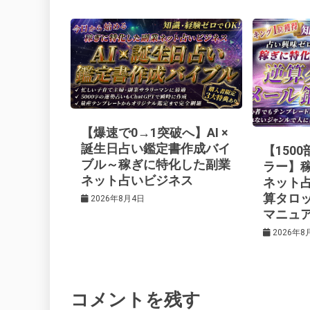
ナ
o
s
ビ
k
t
ゲ
ー
【爆速で0→1突破へ】AI ×
シ
誕生日占い鑑定書作成バイ
【150
ブル～稼ぎに特化した副業
ラー】
ネット占いビジネス
ネット
ョ
算タロ
2026年8月4日
マニュ
ン
2026年8
コメントを残す