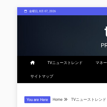
Skip
金曜日, 8月 07, 2026
to
content
P
TVニューストレンド
マネー
サイトマップ
Home
TVニューストレンド
You are Here