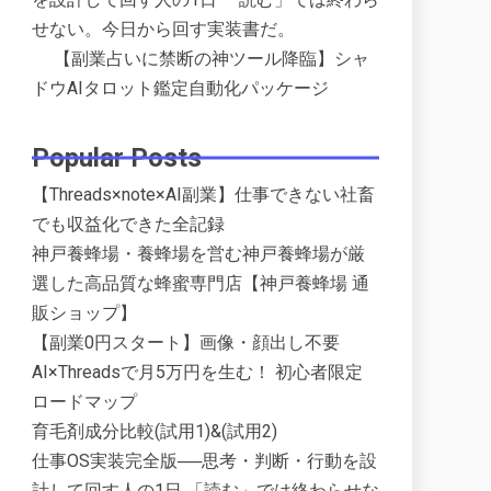
せない。今日から回す実装書だ。
【副業占いに禁断の神ツール降臨】シャ
ドウAIタロット鑑定自動化パッケージ
Popular Posts
【Threads×note×AI副業】仕事できない社畜
でも収益化できた全記録
神戸養蜂場・養蜂場を営む神戸養蜂場が厳
選した高品質な蜂蜜専門店【神戸養蜂場 通
販ショップ】
【副業0円スタート】画像・顔出し不要
AI×Threadsで月5万円を生む！ 初心者限定
ロードマップ
育毛剤成分比較(試用1)&(試用2)
仕事OS実装完全版──思考・判断・行動を設
計して回す人の1日 「読む」では終わらせな