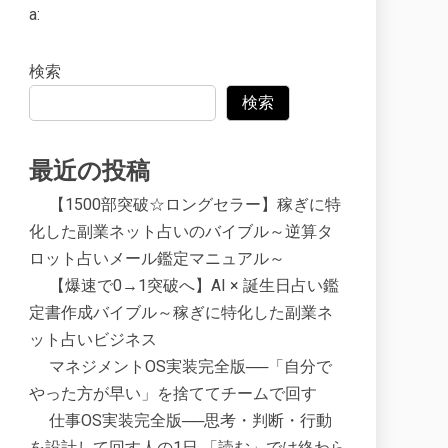
a:
検索
検索
最近の投稿
【1500部突破☆ロングセラー】稼ぎに特
化した副業ネット占いのバイブル～逆算タ
ロット占いメール鑑定マニュアル～
【爆速で0→1突破へ】AI × 誕生日占い鑑
定書作成バイブル～稼ぎに特化した副業ネ
ット占いビジネス
マネジメントOS実装完全版──「自分で
やった方が早い」を捨ててチームで回す
仕事OS実装完全版──思考・判断・行動
を設計して回す人の1日 「読む」では終わら