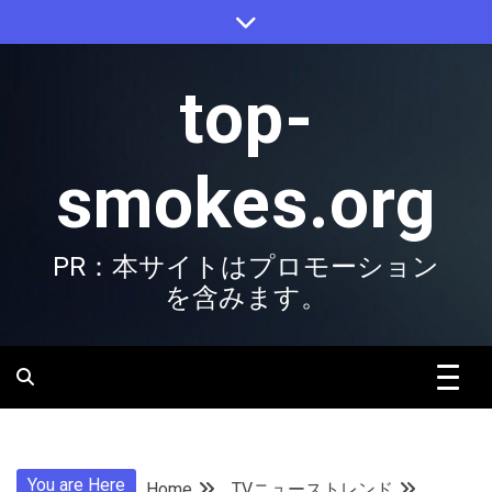
Skip
to
content
top-
smokes.org
PR：本サイトはプロモーション
を含みます。
You are Here
Home
TVニューストレンド