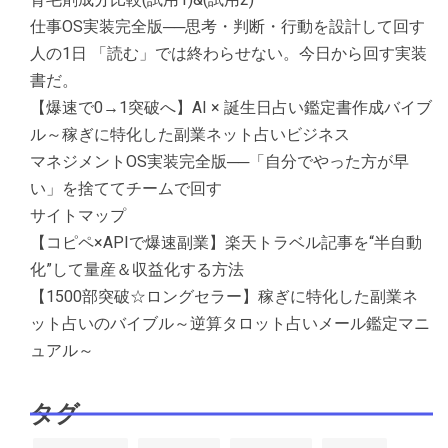
仕事OS実装完全版──思考・判断・行動を設計して回す
人の1日 「読む」では終わらせない。今日から回す実装
書だ。
【爆速で0→1突破へ】AI × 誕生日占い鑑定書作成バイブ
ル～稼ぎに特化した副業ネット占いビジネス
マネジメントOS実装完全版──「自分でやった方が早
い」を捨ててチームで回す
サイトマップ
【コピペ×APIで爆速副業】楽天トラベル記事を“半自動
化”して量産＆収益化する方法
【1500部突破☆ロングセラー】稼ぎに特化した副業ネ
ット占いのバイブル～逆算タロット占いメール鑑定マニ
ュアル～
タグ