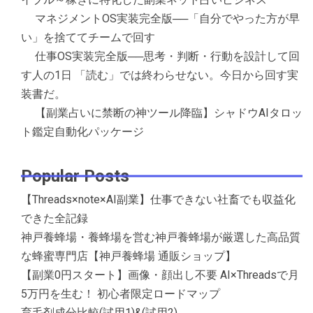
マネジメントOS実装完全版──「自分でやった方が早
い」を捨ててチームで回す
仕事OS実装完全版──思考・判断・行動を設計して回
す人の1日 「読む」では終わらせない。今日から回す実
装書だ。
【副業占いに禁断の神ツール降臨】シャドウAIタロッ
ト鑑定自動化パッケージ
Popular Posts
【Threads×note×AI副業】仕事できない社畜でも収益化
できた全記録
神戸養蜂場・養蜂場を営む神戸養蜂場が厳選した高品質
な蜂蜜専門店【神戸養蜂場 通販ショップ】
【副業0円スタート】画像・顔出し不要 AI×Threadsで月
5万円を生む！ 初心者限定ロードマップ
育毛剤成分比較(試用1)&(試用2)