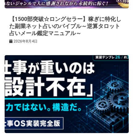
【1500部突破☆ロングセラー】稼ぎに特化し
た副業ネット占いのバイブル～逆算タロット
占いメール鑑定マニュアル～
2026年8月4日