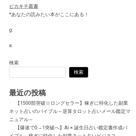
ピカキチ叢書
*あなたの読みたい本がここにある！
g:
a:
検索
検索
最近の投稿
【1500部突破☆ロングセラー】稼ぎに特化した副業
ネット占いのバイブル～逆算タロット占いメール鑑定マ
ニュアル～
【爆速で0→1突破へ】AI × 誕生日占い鑑定書作成バ
イブル～稼ぎに特化した副業ネット占いビジネス