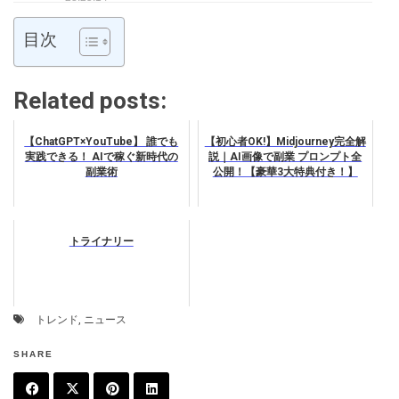
目次
Related posts:
【ChatGPT×YouTube】 誰でも
【初心者OK!】Midjourney完全解
実践できる！ AIで稼ぐ新時代の
説｜AI画像で副業 プロンプト全
副業術
公開！【豪華3大特典付き！】
トライナリー
トレンド
,
ニュース
SHARE