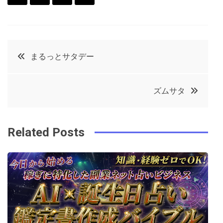
F
T
P
L
a
w
in
in
c
it
t
k
投
まるっとサタデー
e
t
e
e
稿
b
e
r
d
ズムサタ
o
r
e
in
ナ
o
s
ビ
k
t
Related Posts
ゲ
ー
シ