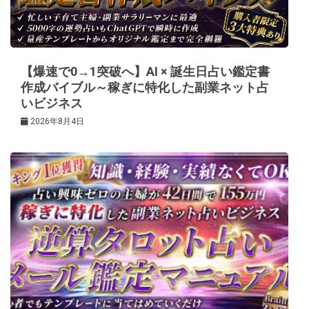
ョ
ン
【爆速で0→1突破へ】AI × 誕生日占い鑑定書
作成バイブル～稼ぎに特化した副業ネット占
いビジネス
2026年8月4日