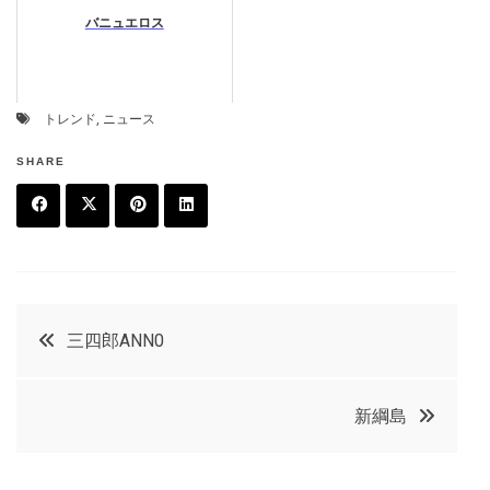
バニュエロス
トレンド
,
ニュース
SHARE
F
T
P
L
a
w
in
in
c
it
t
k
投
三四郎ANN0
e
t
e
e
稿
b
e
r
d
新綱島
o
r
e
in
ナ
o
s