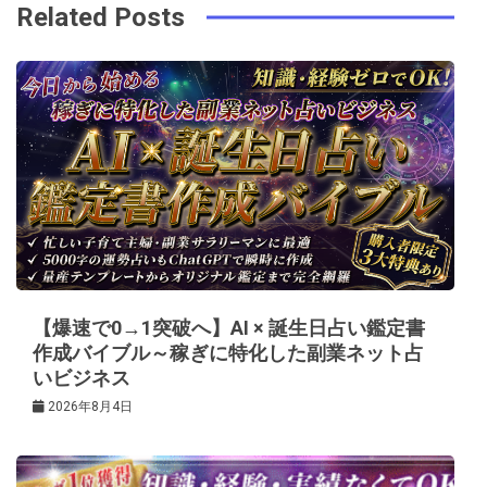
ビ
k
t
Related Posts
ゲ
ー
シ
ョ
ン
【爆速で0→1突破へ】AI × 誕生日占い鑑定書
作成バイブル～稼ぎに特化した副業ネット占
いビジネス
2026年8月4日