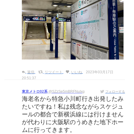
返信
リツイート
いいね
2023年03月17日
20:51:37
東京メトロ02系
@SZzSe5mBRFNuIxg
フォローする
海老名から特急小川町行き出発したみ
たいですね！私は残念ながらスケジュ
ールの都合で新横浜線には行けません
が代わりに大阪駅のうめきた地下ホー
ムに行ってきます。