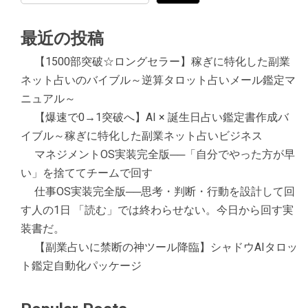
最近の投稿
【1500部突破☆ロングセラー】稼ぎに特化した副業
ネット占いのバイブル～逆算タロット占いメール鑑定マ
ニュアル～
【爆速で0→1突破へ】AI × 誕生日占い鑑定書作成バ
イブル～稼ぎに特化した副業ネット占いビジネス
マネジメントOS実装完全版──「自分でやった方が早
い」を捨ててチームで回す
仕事OS実装完全版──思考・判断・行動を設計して回
す人の1日 「読む」では終わらせない。今日から回す実
装書だ。
【副業占いに禁断の神ツール降臨】シャドウAIタロッ
ト鑑定自動化パッケージ