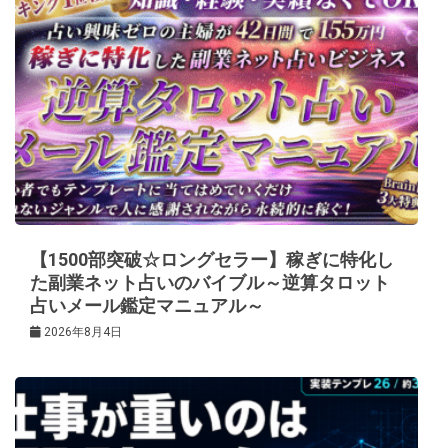
【1500部突破☆ロングセラー】稼ぎに特化し
た副業ネット占いのバイブル～逆算タロット
占いメール鑑定マニュアル～
2026年8月4日