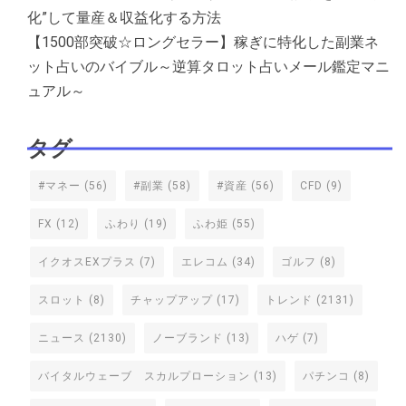
化”して量産＆収益化する方法
【1500部突破☆ロングセラー】稼ぎに特化した副業ネ
ット占いのバイブル～逆算タロット占いメール鑑定マニ
ュアル～
タグ
#マネー
(56)
#副業
(58)
#資産
(56)
CFD
(9)
FX
(12)
ふわり
(19)
ふわ姫
(55)
イクオスEXプラス
(7)
エレコム
(34)
ゴルフ
(8)
スロット
(8)
チャップアップ
(17)
トレンド
(2131)
ニュース
(2130)
ノーブランド
(13)
ハゲ
(7)
バイタルウェーブ スカルプローション
(13)
パチンコ
(8)