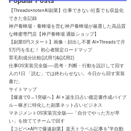
Popular Posts
【Threads×note×AI副業】仕事できない社畜でも収益化
できた全記録
神戸養蜂場・養蜂場を営む神戸養蜂場が厳選した高品質
な蜂蜜専門店【神戸養蜂場 通販ショップ】
【副業0円スタート】画像・顔出し不要 AI×Threadsで月
5万円を生む！ 初心者限定ロードマップ
育毛剤成分比較(試用1)&(試用2)
仕事OS実装完全版──思考・判断・行動を設計して回す
人の1日 「読む」では終わらせない。今日から回す実装
書だ。
サイトマップ
【爆速で0→1突破へ】AI × 誕生日占い鑑定書作成バイブ
ル～稼ぎに特化した副業ネット占いビジネス
マネジメントOS実装完全版──「自分でやった方が早
い」を捨ててチームで回す
【コピペ×APIで爆速副業】楽天トラベル記事を“半自動