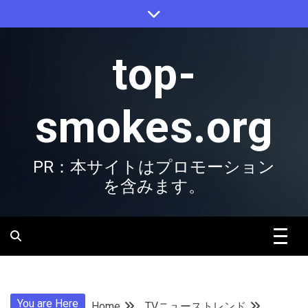
Skip
to
content
top-
smokes.org
PR：本サイトはプロモーション
を含みます。
You are Here
Home
TVニューストレンド