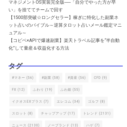
マネジメントOS実装完全版──「自分でやった方が早
い」を捨ててチームで回す
【1500部突破☆ロングセラー】稼ぎに特化した副業ネ
ット占いのバイブル～逆算タロット占いメール鑑定マニ
ュアル～
【コピペ×APIで爆速副業】楽天トラベル記事を“半自動
化”して量産＆収益化する方法
タグ
#マネー
(56)
#副業
(58)
#資産
(56)
CFD
(9)
FX
(12)
ふわり
(19)
ふわ姫
(55)
イクオスEXプラス
(7)
エレコム
(34)
ゴルフ
(8)
スロット
(8)
チャップアップ
(17)
トレンド
(2131)
ニュース
(2130)
ノーブランド
(13)
ハゲ
(7)