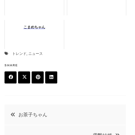
こまめちゃん
トレンド
,
ニュース
SHARE
F
T
P
L
a
w
in
in
c
it
t
k
投
お茶子ちゃん
e
t
e
e
稿
b
e
r
d