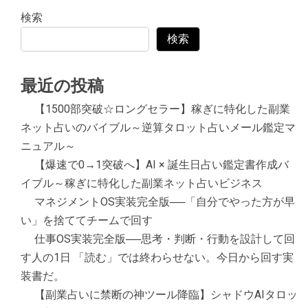
検索
検索
最近の投稿
【1500部突破☆ロングセラー】稼ぎに特化した副業
ネット占いのバイブル～逆算タロット占いメール鑑定マ
ニュアル～
【爆速で0→1突破へ】AI × 誕生日占い鑑定書作成バ
イブル～稼ぎに特化した副業ネット占いビジネス
マネジメントOS実装完全版──「自分でやった方が早
い」を捨ててチームで回す
仕事OS実装完全版──思考・判断・行動を設計して回
す人の1日 「読む」では終わらせない。今日から回す実
装書だ。
【副業占いに禁断の神ツール降臨】シャドウAIタロッ