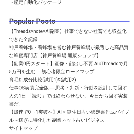
ト鑑定自動化パッケージ
Popular Posts
【Threads×note×AI副業】仕事できない社畜でも収益化
できた全記録
神戸養蜂場・養蜂場を営む神戸養蜂場が厳選した高品質
な蜂蜜専門店【神戸養蜂場 通販ショップ】
【副業0円スタート】画像・顔出し不要 AI×Threadsで月
5万円を生む！ 初心者限定ロードマップ
育毛剤成分比較(試用1)&(試用2)
仕事OS実装完全版──思考・判断・行動を設計して回す
人の1日 「読む」では終わらせない。今日から回す実装
書だ。
【爆速で0→1突破へ】AI × 誕生日占い鑑定書作成バイブ
ル～稼ぎに特化した副業ネット占いビジネス
サイトマップ