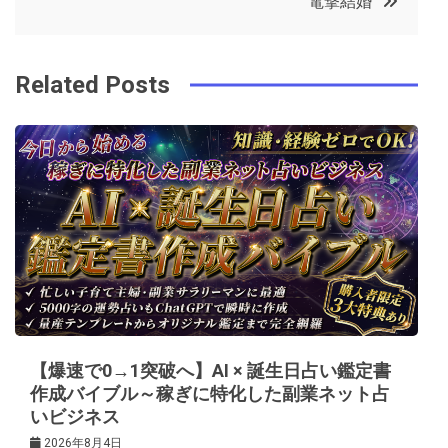
電撃結婚
o
r
e
in
ナ
o
s
ビ
k
t
Related Posts
ゲ
ー
シ
ョ
ン
【爆速で0→1突破へ】AI × 誕生日占い鑑定書
作成バイブル～稼ぎに特化した副業ネット占
いビジネス
2026年8月4日