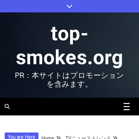
Skip
to
content
top-
smokes.org
PR：本サイトはプロモーション
を含みます。
You are Here
Home
TVニューストレンド