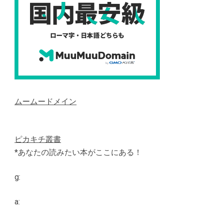
ムームードメイン
ピカキチ叢書
*あなたの読みたい本がここにある！
g:
a: