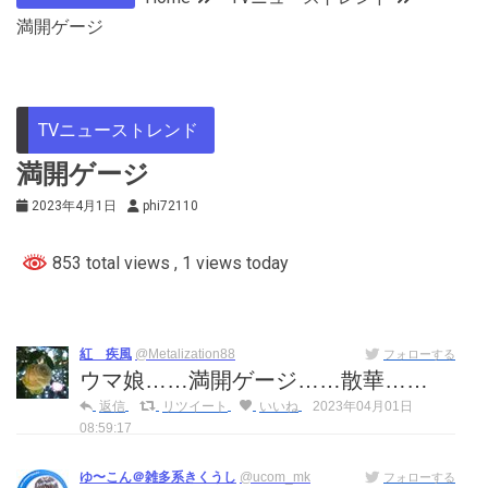
満開ゲージ
TVニューストレンド
満開ゲージ
2023年4月1日
phi72110
853 total views
, 1 views today
紅 疾風
@Metalization88
フォローする
ウマ娘……満開ゲージ……散華……
返信
リツイート
いいね
2023年04月01日
08:59:17
ゆ〜こん＠雑多系きくうし
@ucom_mk
フォローする