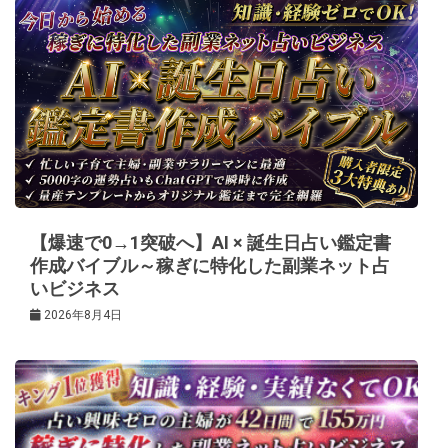
ゲ
ー
シ
ョ
ン
【爆速で0→1突破へ】AI × 誕生日占い鑑定書
作成バイブル～稼ぎに特化した副業ネット占
いビジネス
2026年8月4日