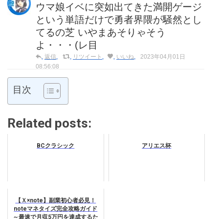
ウマ娘イベに突如出てきた満開ゲージ
という単語だけで勇者界隈が騒然とし
てるの芝 いやまあそりゃそう
よ・・・(レ目
返信
リツイート
いいね
2023年04月01日
08:56:08
目次
Related posts:
BCクラシック
アリエス杯
【Ｘ×note】副業初心者必見！
noteマネタイズ完全攻略ガイド
～最速で月収5万円を達成するた