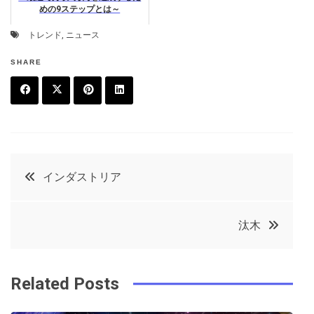
めの9ステップとは～
トレンド
,
ニュース
SHARE
F
T
P
L
a
w
in
in
c
it
t
k
投
インダストリア
e
t
e
e
稿
b
e
r
d
汰木
o
r
e
in
ナ
o
s
ビ
k
t
Related Posts