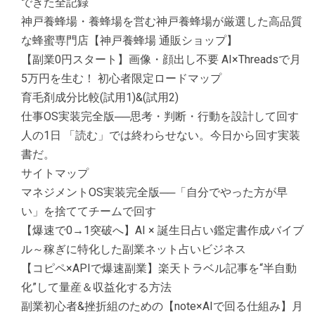
できた全記録
神戸養蜂場・養蜂場を営む神戸養蜂場が厳選した高品質
な蜂蜜専門店【神戸養蜂場 通販ショップ】
【副業0円スタート】画像・顔出し不要 AI×Threadsで月
5万円を生む！ 初心者限定ロードマップ
育毛剤成分比較(試用1)&(試用2)
仕事OS実装完全版──思考・判断・行動を設計して回す
人の1日 「読む」では終わらせない。今日から回す実装
書だ。
サイトマップ
マネジメントOS実装完全版──「自分でやった方が早
い」を捨ててチームで回す
【爆速で0→1突破へ】AI × 誕生日占い鑑定書作成バイブ
ル～稼ぎに特化した副業ネット占いビジネス
【コピペ×APIで爆速副業】楽天トラベル記事を“半自動
化”して量産＆収益化する方法
副業初心者&挫折組のための【note×AIで回る仕組み】月