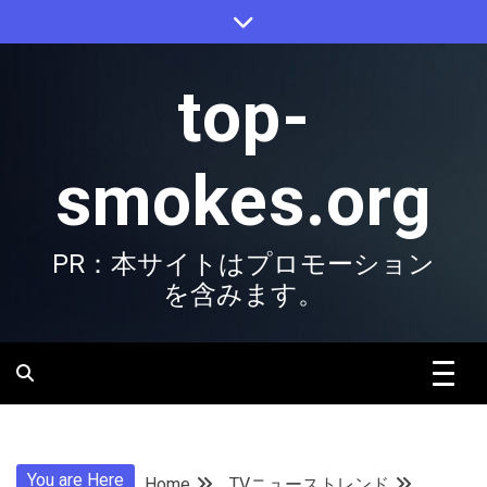
Skip
to
content
top-
smokes.org
PR：本サイトはプロモーション
を含みます。
You are Here
Home
TVニューストレンド