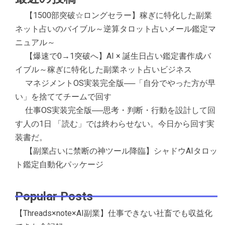
【1500部突破☆ロングセラー】稼ぎに特化した副業
ネット占いのバイブル～逆算タロット占いメール鑑定マ
ニュアル～
【爆速で0→1突破へ】AI × 誕生日占い鑑定書作成バ
イブル～稼ぎに特化した副業ネット占いビジネス
マネジメントOS実装完全版──「自分でやった方が早
い」を捨ててチームで回す
仕事OS実装完全版──思考・判断・行動を設計して回
す人の1日 「読む」では終わらせない。今日から回す実
装書だ。
【副業占いに禁断の神ツール降臨】シャドウAIタロッ
ト鑑定自動化パッケージ
Popular Posts
【Threads×note×AI副業】仕事できない社畜でも収益化