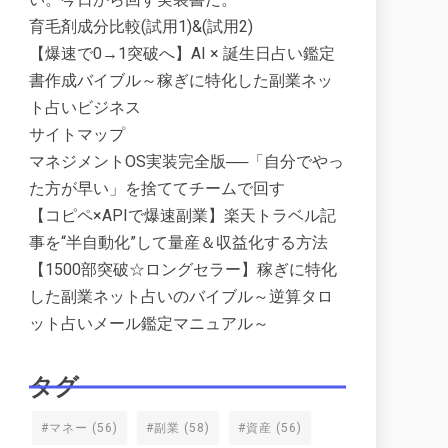
育毛剤成分比較(試用1)&(試用2)
【爆速で0→1突破へ】AI × 誕生日占い鑑定
書作成バイブル～稼ぎに特化した副業ネッ
ト占いビジネス
サイトマップ
マネジメントOS実装完全版──「自分でやっ
た方が早い」を捨ててチームで回す
【コピペ×APIで爆速副業】楽天トラベル記
事を“半自動化”して量産＆収益化する方法
【1500部突破☆ロングセラー】稼ぎに特化
した副業ネット占いのバイブル～逆算タロ
ット占いメール鑑定マニュアル～
タグ
#マネー
(56)
#副業
(58)
#資産
(56)