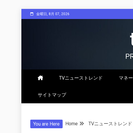
Skip
金曜日, 8月 07, 2026
to
content
P
TVニューストレンド
マネー
サイトマップ
Home
TVニューストレンド
You are Here