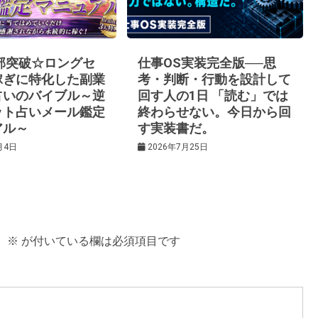
0部突破☆ロングセ
仕事OS実装完全版──思
稼ぎに特化した副業
考・判断・行動を設計して
占いのバイブル～逆
回す人の1日 「読む」では
ット占いメール鑑定
終わらせない。今日から回
アル～
す実装書だ。
月4日
2026年7月25日
。
※
が付いている欄は必須項目です