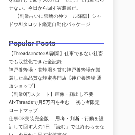
せない。今日から回す実装書だ。
【副業占いに禁断の神ツール降臨】シャ
ドウAIタロット鑑定自動化パッケージ
Popular Posts
【Threads×note×AI副業】仕事できない社畜
でも収益化できた全記録
神戸養蜂場・養蜂場を営む神戸養蜂場が厳
選した高品質な蜂蜜専門店【神戸養蜂場 通
販ショップ】
【副業0円スタート】画像・顔出し不要
AI×Threadsで月5万円を生む！ 初心者限定
ロードマップ
仕事OS実装完全版──思考・判断・行動を設
計して回す人の1日 「読む」では終わらせな
い。今日から回す実装書だ。