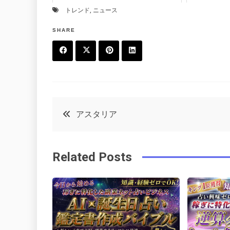
トレンド
,
ニュース
SHARE
F
T
P
L
a
w
in
in
c
it
t
k
投
アスタリア
e
t
e
e
稿
b
e
r
d
Related Posts
o
r
e
in
ナ
o
s
ビ
k
t
ゲ