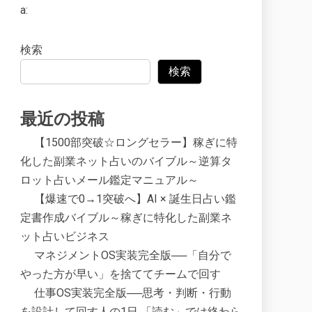
a:
検索
検索
最近の投稿
【1500部突破☆ロングセラー】稼ぎに特
化した副業ネット占いのバイブル～逆算タ
ロット占いメール鑑定マニュアル～
【爆速で0→1突破へ】AI × 誕生日占い鑑
定書作成バイブル～稼ぎに特化した副業ネ
ット占いビジネス
マネジメントOS実装完全版──「自分で
やった方が早い」を捨ててチームで回す
仕事OS実装完全版──思考・判断・行動
を設計して回す人の1日 「読む」では終わら