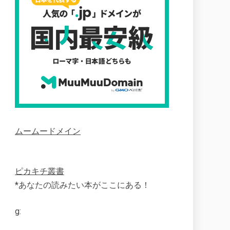
ムームードメイン
ピカキチ叢書
*あなたの読みたい本がここにある！
g: