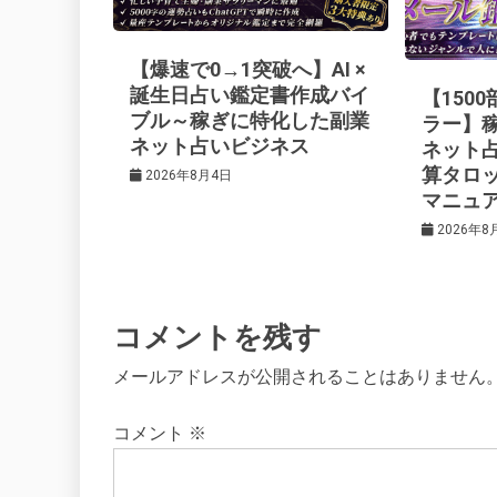
ー
【爆速で0→1突破へ】AI ×
シ
誕生日占い鑑定書作成バイ
【150
ブル～稼ぎに特化した副業
ラー】
ネット占いビジネス
ネット
ョ
算タロ
2026年8月4日
マニュ
ン
2026年8
コメントを残す
メールアドレスが公開されることはありません
コメント
※