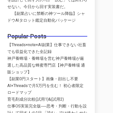
せない。今日から回す実装書だ。
【副業占いに禁断の神ツール降臨】シャ
ドウAIタロット鑑定自動化パッケージ
Popular Posts
【Threads×note×AI副業】仕事できない社畜
でも収益化できた全記録
神戸養蜂場・養蜂場を営む神戸養蜂場が厳
選した高品質な蜂蜜専門店【神戸養蜂場 通
販ショップ】
【副業0円スタート】画像・顔出し不要
AI×Threadsで月5万円を生む！ 初心者限定
ロードマップ
育毛剤成分比較(試用1)&(試用2)
仕事OS実装完全版──思考・判断・行動を設
計して回す人の1日 「読む」では終わらせな