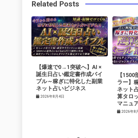
Related Posts
o
r
e
in
ナ
o
s
ビ
k
t
ゲ
ー
【爆速で0→1突破へ】AI ×
シ
誕生日占い鑑定書作成バイ
【150
ブル～稼ぎに特化した副業
ラー】
ネット占いビジネス
ネット
ョ
算タロ
2026年8月4日
マニュ
ン
2026年8