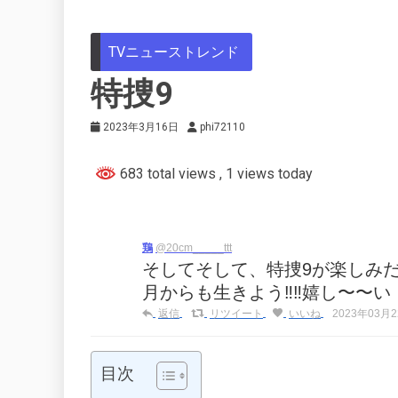
TVニューストレンド
特捜9
2023年3月16日
phi72110
683 total views
, 1 views today
鶏
@20cm_____ttt
そしてそして、特捜9が楽しみだった
月からも生きよう‼️‼️嬉し〜〜い
返信
リツイート
いいね
2023年03月22
目次