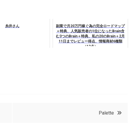
糸井さん
副業で月20万円稼ぐ為の完全ロードマップ
＋特典、人気販売者の1位になったBrain含
む3つのBrain＋特典、私の20のBrain＋2月
11日までレビュー得点、情報商材6種類
（13点）
Palette