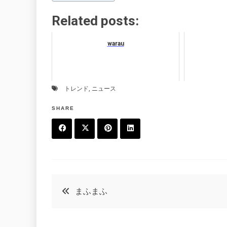
Related posts:
warau
トレンド
,
ニュース
SHARE
F
T
P
L
a
w
in
in
c
it
t
k
投
まふまふ
e
t
e
e
稿
b
e
r
d