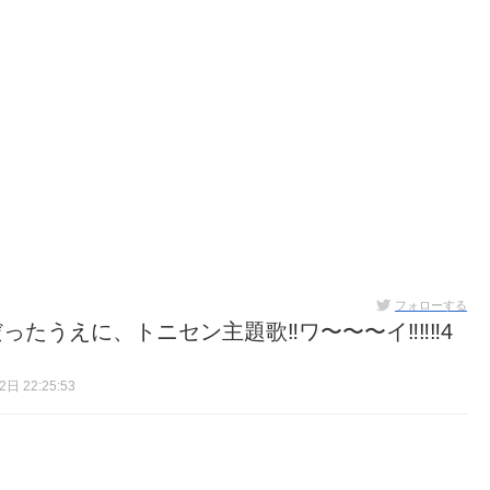
フォローする
うえに、トニセン主題歌‼️ワ〜〜〜イ‼️‼️‼️4
日 22:25:53