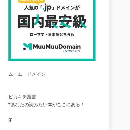
ムームードメイン
ピカキチ叢書
*あなたの読みたい本がここにある！
g: