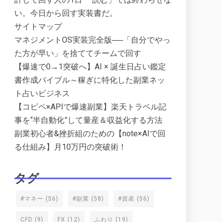
い。今日から回す実装書だ。
サイトマップ
マネジメントOS実装完全版──「自分でやっ
た方が早い」を捨ててチームで回す
【爆速で0→1突破へ】AI × 誕生日占い鑑定
書作成バイブル～稼ぎに特化した副業ネッ
ト占いビジネス
【コピペ×APIで爆速副業】楽天トラベル記
事を“半自動化”して量産＆収益化する方法
副業初心者&挫折組のための【note×AIで回
る仕組み】月10万円の突破術！
タグ
#マネー
(56)
#副業
(58)
#資産
(56)
CFD
(9)
FX
(12)
ふわり
(19)