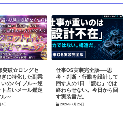
0部突破☆ロングセ
仕事OS実装完全版──思
稼ぎに特化した副業
考・判断・行動を設計して
占いのバイブル～逆
回す人の1日 「読む」では
ット占いメール鑑定
終わらせない。今日から回
アル～
す実装書だ。
月4日
2026年7月25日