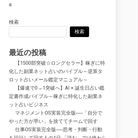
a:
検索
検索
最近の投稿
【1500部突破☆ロングセラー】稼ぎに特
化した副業ネット占いのバイブル～逆算タ
ロット占いメール鑑定マニュアル～
【爆速で0→1突破へ】AI × 誕生日占い鑑
定書作成バイブル～稼ぎに特化した副業ネ
ット占いビジネス
マネジメントOS実装完全版──「自分で
やった方が早い」を捨ててチームで回す
仕事OS実装完全版──思考・判断・行動
を設計して回す人の1日 「読む」では終わら