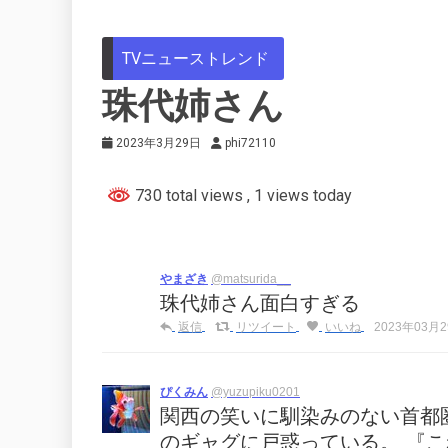
TVニューストレンド
珠代姉さん
2023年3月29日
phi72110
730 total views
, 1 views today
やまざき
@matsurida__
珠代姉さん面白すぎる
返信
リツイート
いいね
2023年03月29
ぴくみん
@yuzupiku0201
関西の笑いに馴染みのない首都
のギャグに戸惑っている。 『