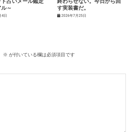
ット占いメール鑑定
終わらせない。今日から回
アル～
す実装書だ。
月4日
2026年7月25日
。
※
が付いている欄は必須項目です