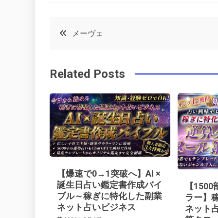
a
w
in
in
c
it
t
k
投
メーヴェ
e
t
e
e
稿
b
e
r
d
Related Posts
o
r
e
in
ナ
o
s
ビ
k
t
ゲ
ー
【爆速で0→1突破へ】AI ×
シ
誕生日占い鑑定書作成バイ
【150
ブル～稼ぎに特化した副業
ラー】
ネット占いビジネス
ネット
ョ