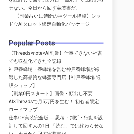
せない。今日から回す実装書だ。
【副業占いに禁断の神ツール降臨】シャ
ドウAIタロット鑑定自動化パッケージ
Popular Posts
【Threads×note×AI副業】仕事できない社畜
でも収益化できた全記録
神戸養蜂場・養蜂場を営む神戸養蜂場が厳
選した高品質な蜂蜜専門店【神戸養蜂場 通
販ショップ】
【副業0円スタート】画像・顔出し不要
AI×Threadsで月5万円を生む！ 初心者限定
ロードマップ
仕事OS実装完全版──思考・判断・行動を設
計して回す人の1日 「読む」では終わらせな
い。今日から回す実装書だ。