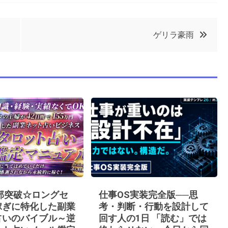
ゲリラ豪雨
0部突破☆ロングセ
仕事OS実装完全版──思
稼ぎに特化した副業
考・判断・行動を設計して
占いのバイブル～逆
回す人の1日 「読む」では