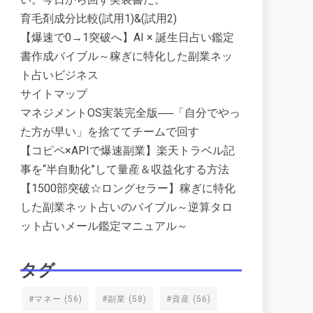
育毛剤成分比較(試用1)&(試用2)
【爆速で0→1突破へ】AI × 誕生日占い鑑定
書作成バイブル～稼ぎに特化した副業ネッ
ト占いビジネス
サイトマップ
マネジメントOS実装完全版──「自分でやっ
た方が早い」を捨ててチームで回す
【コピペ×APIで爆速副業】楽天トラベル記
事を“半自動化”して量産＆収益化する方法
【1500部突破☆ロングセラー】稼ぎに特化
した副業ネット占いのバイブル～逆算タロ
ット占いメール鑑定マニュアル～
タグ
#マネー
(56)
#副業
(58)
#資産
(56)