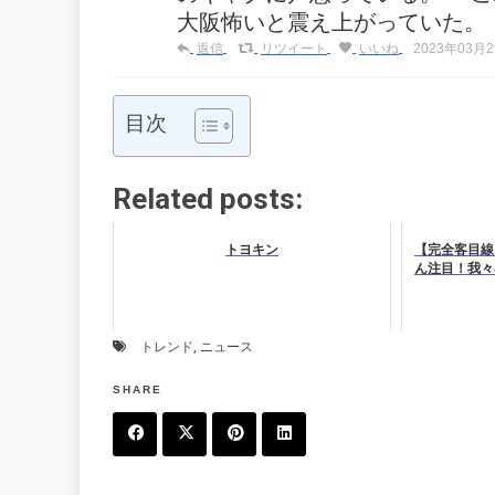
大阪怖いと震え上がっていた。
返信
リツイート
いいね
2023年03月29
目次
Related posts:
トヨキン
【完全客目線
ん注目！我々
トレンド
,
ニュース
SHARE
F
T
P
L