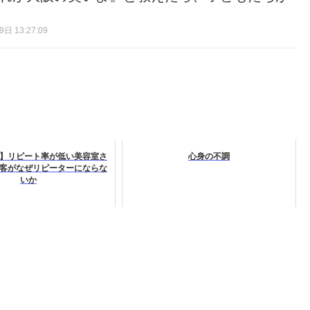
日 13:27:09
】リピート率が低い美容室さ
心身の不調
客がなぜリピーターにならな
いか