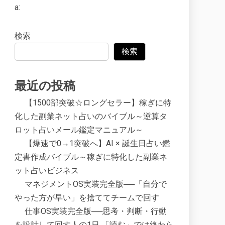
a:
検索
検索
最近の投稿
【1500部突破☆ロングセラー】稼ぎに特
化した副業ネット占いのバイブル～逆算タ
ロット占いメール鑑定マニュアル～
【爆速で0→1突破へ】AI × 誕生日占い鑑
定書作成バイブル～稼ぎに特化した副業ネ
ット占いビジネス
マネジメントOS実装完全版──「自分で
やった方が早い」を捨ててチームで回す
仕事OS実装完全版──思考・判断・行動
を設計して回す人の1日 「読む」では終わら