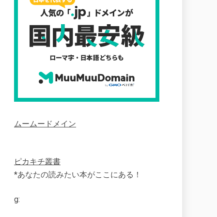
ムームードメイン
ピカキチ叢書
*あなたの読みたい本がここにある！
g: