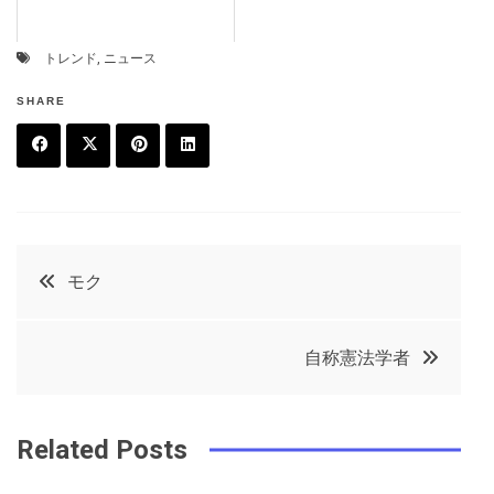
トレンド
,
ニュース
SHARE
F
T
P
L
a
w
in
in
c
it
t
k
投
モク
e
t
e
e
稿
b
e
r
d
自称憲法学者
o
r
e
in
ナ
o
s
ビ
k
t
Related Posts