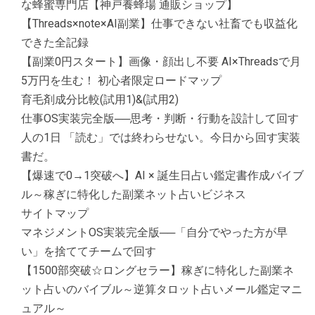
な蜂蜜専門店【神戸養蜂場 通販ショップ】
【Threads×note×AI副業】仕事できない社畜でも収益化
できた全記録
【副業0円スタート】画像・顔出し不要 AI×Threadsで月
5万円を生む！ 初心者限定ロードマップ
育毛剤成分比較(試用1)&(試用2)
仕事OS実装完全版──思考・判断・行動を設計して回す
人の1日 「読む」では終わらせない。今日から回す実装
書だ。
【爆速で0→1突破へ】AI × 誕生日占い鑑定書作成バイブ
ル～稼ぎに特化した副業ネット占いビジネス
サイトマップ
マネジメントOS実装完全版──「自分でやった方が早
い」を捨ててチームで回す
【1500部突破☆ロングセラー】稼ぎに特化した副業ネ
ット占いのバイブル～逆算タロット占いメール鑑定マニ
ュアル～