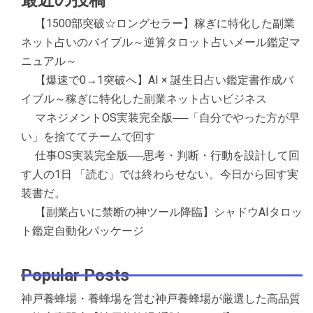
【1500部突破☆ロングセラー】稼ぎに特化した副業
ネット占いのバイブル～逆算タロット占いメール鑑定マ
ニュアル～
【爆速で0→1突破へ】AI × 誕生日占い鑑定書作成バ
イブル～稼ぎに特化した副業ネット占いビジネス
マネジメントOS実装完全版──「自分でやった方が早
い」を捨ててチームで回す
仕事OS実装完全版──思考・判断・行動を設計して回
す人の1日 「読む」では終わらせない。今日から回す実
装書だ。
【副業占いに禁断の神ツール降臨】シャドウAIタロッ
ト鑑定自動化パッケージ
Popular Posts
神戸養蜂場・養蜂場を営む神戸養蜂場が厳選した高品質