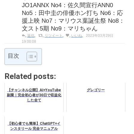
JO1ANNX No4：佐久間宣行ANN0
No5：田中圭の俳優ホン打ち No6：応
援上映 No7：マリウス葉誕生祭 No8：
文スト5期 No9：マリちゃん
返信
リツイート
いいね
2023年03月29日
19:00:08
目次
Related posts:
【チャンネル公開】AI×YouTube
グレゴリー
副業｜完全初心者が30日で収益化
した全て
【初心者でも簡単】ChatGPT×イ
ンスタリール 完全マニュアル