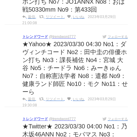
ホン打ち No7：JO1ANNX No8：おは
戦50330mm No9：第433回
返信
リツイート
いいね
2023年03月29日
21:00:08
トレンドワード
@trendword777
フォローする
★Yahoo★ 2023/03/30 04:30 No1：ダ
ヴィンチコード No2：田中圭の俳優ホ
ン打ち No3：課長補佐 No4：宮城 大
谷 No5：チードラ No6：みーきゅん
No7：自称憲法学者 No8：遣都 No9：
健康ランド師匠 No10：モク No11：せ
ーら
返信
リツイート
いいね
2023年03月29日
19:30:08
トレンドワード
@trendword777
フォローする
★Twitter★ 2023/03/30 04:00 No1：乃
木坂46ANN No2：モバマス No3：