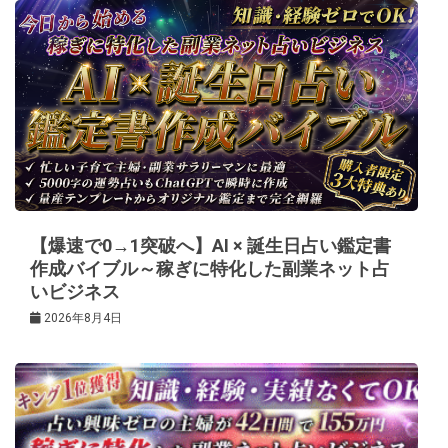
ゲ
ー
シ
ョ
ン
【爆速で0→1突破へ】AI × 誕生日占い鑑定書
作成バイブル～稼ぎに特化した副業ネット占
いビジネス
2026年8月4日