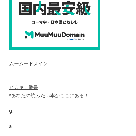
ムームードメイン
ピカキチ叢書
*あなたの読みたい本がここにある！
g:
a: