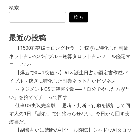
検索
検索
最近の投稿
【1500部突破☆ロングセラー】稼ぎに特化した副業
ネット占いのバイブル～逆算タロット占いメール鑑定マ
ニュアル～
【爆速で0→1突破へ】AI × 誕生日占い鑑定書作成バ
イブル～稼ぎに特化した副業ネット占いビジネス
マネジメントOS実装完全版──「自分でやった方が早
い」を捨ててチームで回す
仕事OS実装完全版──思考・判断・行動を設計して回
す人の1日 「読む」では終わらせない。今日から回す実
装書だ。
【副業占いに禁断の神ツール降臨】シャドウAIタロッ