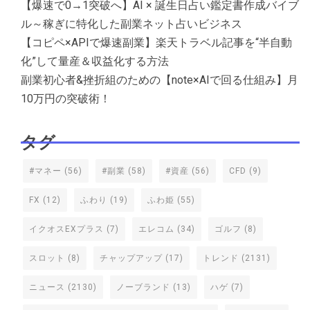
【爆速で0→1突破へ】AI × 誕生日占い鑑定書作成バイブ
ル～稼ぎに特化した副業ネット占いビジネス
【コピペ×APIで爆速副業】楽天トラベル記事を“半自動
化”して量産＆収益化する方法
副業初心者&挫折組のための【note×AIで回る仕組み】月
10万円の突破術！
タグ
#マネー
(56)
#副業
(58)
#資産
(56)
CFD
(9)
FX
(12)
ふわり
(19)
ふわ姫
(55)
イクオスEXプラス
(7)
エレコム
(34)
ゴルフ
(8)
スロット
(8)
チャップアップ
(17)
トレンド
(2131)
ニュース
(2130)
ノーブランド
(13)
ハゲ
(7)