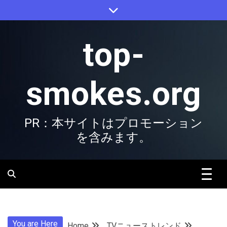
Skip
to
content
top-
smokes.org
PR：本サイトはプロモーション
を含みます。
You are Here
Home
TVニューストレンド