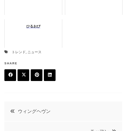
ひるおび
トレンド
,
ニュース
SHARE
F
T
P
L
a
w
in
in
c
it
t
k
投
ウィングヘヴン
e
t
e
e
稿
b
e
r
d