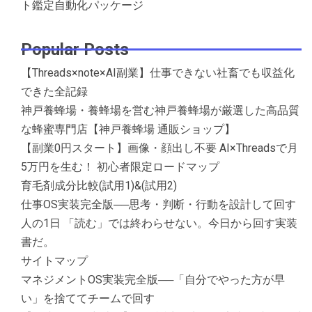
ト鑑定自動化パッケージ
Popular Posts
【Threads×note×AI副業】仕事できない社畜でも収益化
できた全記録
神戸養蜂場・養蜂場を営む神戸養蜂場が厳選した高品質
な蜂蜜専門店【神戸養蜂場 通販ショップ】
【副業0円スタート】画像・顔出し不要 AI×Threadsで月
5万円を生む！ 初心者限定ロードマップ
育毛剤成分比較(試用1)&(試用2)
仕事OS実装完全版──思考・判断・行動を設計して回す
人の1日 「読む」では終わらせない。今日から回す実装
書だ。
サイトマップ
マネジメントOS実装完全版──「自分でやった方が早
い」を捨ててチームで回す