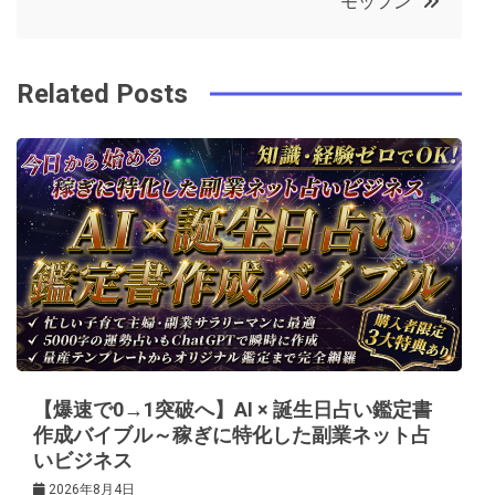
モッフン
o
r
e
in
ナ
o
s
ビ
k
t
Related Posts
ゲ
ー
シ
ョ
ン
【爆速で0→1突破へ】AI × 誕生日占い鑑定書
作成バイブル～稼ぎに特化した副業ネット占
いビジネス
2026年8月4日