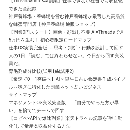
【Threads×note×AI副業】仕事できない社畜でも収益化
できた全記録
神戸養蜂場・養蜂場を営む神戸養蜂場が厳選した高品質
な蜂蜜専門店【神戸養蜂場 通販ショップ】
【副業0円スタート】画像・顔出し不要 AI×Threadsで月
5万円を生む！ 初心者限定ロードマップ
仕事OS実装完全版──思考・判断・行動を設計して回す
人の1日 「読む」では終わらせない。今日から回す実装
書だ。
育毛剤成分比較(試用1)&(試用2)
【爆速で0→1突破へ】AI × 誕生日占い鑑定書作成バイブ
ル～稼ぎに特化した副業ネット占いビジネス
サイトマップ
マネジメントOS実装完全版──「自分でやった方が早
い」を捨ててチームで回す
【コピペ×APIで爆速副業】楽天トラベル記事を“半自動
化”して量産＆収益化する方法