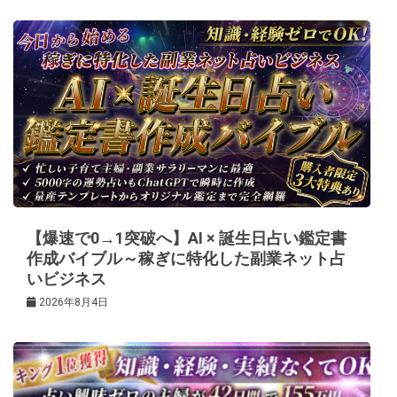
ゲ
ー
シ
ョ
ン
【爆速で0→1突破へ】AI × 誕生日占い鑑定書
作成バイブル～稼ぎに特化した副業ネット占
いビジネス
2026年8月4日