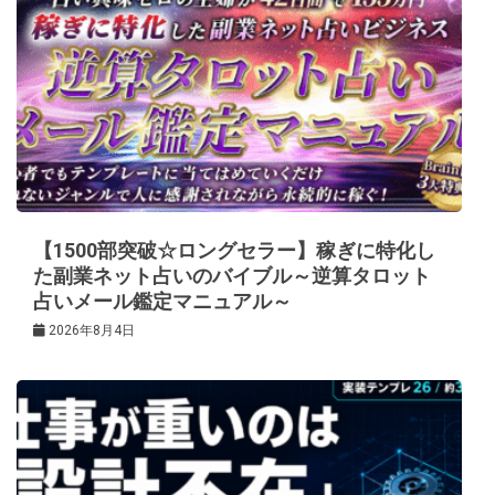
【1500部突破☆ロングセラー】稼ぎに特化し
た副業ネット占いのバイブル～逆算タロット
占いメール鑑定マニュアル～
2026年8月4日