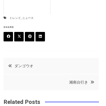
トレンド
,
ニュース
SHARE
F
T
P
L
a
w
in
in
c
it
t
k
投
ダンゴウオ
e
t
e
e
稿
b
e
r
d
湘南台行き
o
r
e
in
ナ
o
s
ビ
k
t
Related Posts