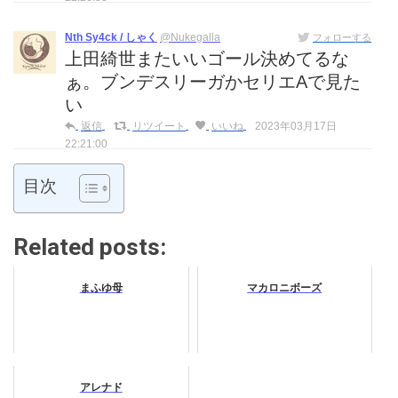
Nth Sy4ck / しゃく
@Nukegalla
フォローする
上田綺世またいいゴール決めてるな
ぁ。ブンデスリーガかセリエAで見た
い
返信
リツイート
いいね
2023年03月17日
22:21:00
目次
Related posts:
まふゆ母
マカロニボーズ
アレナド