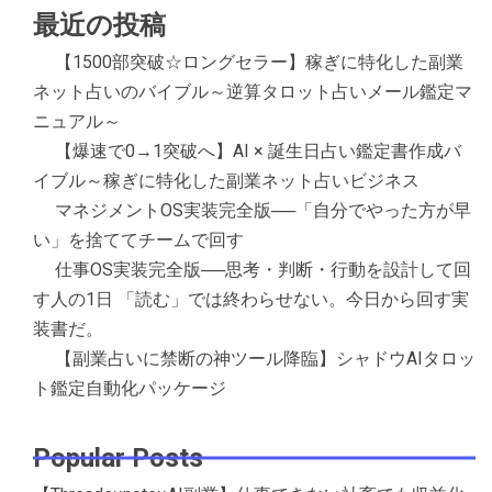
最近の投稿
【1500部突破☆ロングセラー】稼ぎに特化した副業
ネット占いのバイブル～逆算タロット占いメール鑑定マ
ニュアル～
【爆速で0→1突破へ】AI × 誕生日占い鑑定書作成バ
イブル～稼ぎに特化した副業ネット占いビジネス
マネジメントOS実装完全版──「自分でやった方が早
い」を捨ててチームで回す
仕事OS実装完全版──思考・判断・行動を設計して回
す人の1日 「読む」では終わらせない。今日から回す実
装書だ。
【副業占いに禁断の神ツール降臨】シャドウAIタロッ
ト鑑定自動化パッケージ
Popular Posts