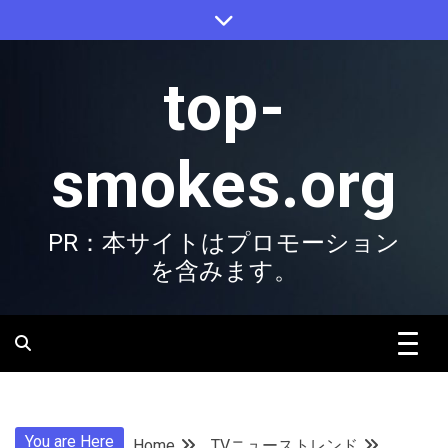
Skip
to
content
top-
smokes.org
PR：本サイトはプロモーション
を含みます。
You are Here
Home
TVニューストレンド