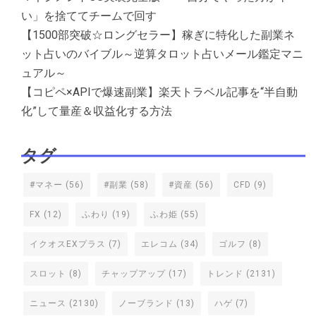
い」を捨ててチームで回す
【1500部突破☆ロングセラー】稼ぎに特化した副業ネ
ット占いのバイブル～逆算タロット占いメール鑑定マニ
ュアル～
【コピペ×APIで爆速副業】楽天トラベル記事を“半自動
化”して量産＆収益化する方法
タグ
#マネー
(56)
#副業
(58)
#資産
(56)
CFD
(9)
FX
(12)
ふわり
(19)
ふわ姫
(55)
イクオスEXプラス
(7)
エレコム
(34)
ゴルフ
(8)
スロット
(8)
チャップアップ
(17)
トレンド
(2131)
ニュース
(2130)
ノーブランド
(13)
ハゲ
(7)