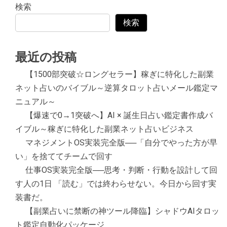
検索
検索
最近の投稿
【1500部突破☆ロングセラー】稼ぎに特化した副業
ネット占いのバイブル～逆算タロット占いメール鑑定マ
ニュアル～
【爆速で0→1突破へ】AI × 誕生日占い鑑定書作成バ
イブル～稼ぎに特化した副業ネット占いビジネス
マネジメントOS実装完全版──「自分でやった方が早
い」を捨ててチームで回す
仕事OS実装完全版──思考・判断・行動を設計して回
す人の1日 「読む」では終わらせない。今日から回す実
装書だ。
【副業占いに禁断の神ツール降臨】シャドウAIタロッ
ト鑑定自動化パッケージ