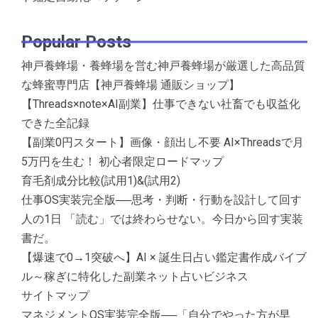
Popular Posts
神戸養蜂場・養蜂場を営む神戸養蜂場が厳選した高品質
な蜂蜜専門店【神戸養蜂場 通販ショップ】
【Threads×note×AI副業】仕事できない社畜でも収益化
できた全記録
【副業0円スタート】画像・顔出し不要 AI×Threadsで月
5万円を生む！ 初心者限定ロードマップ
育毛剤成分比較(試用1)&(試用2)
仕事OS実装完全版──思考・判断・行動を設計して回す
人の1日 「読む」では終わらせない。今日から回す実装
書だ。
【爆速で0→1突破へ】AI × 誕生日占い鑑定書作成バイブ
ル～稼ぎに特化した副業ネット占いビジネス
サイトマップ
マネジメントOS実装完全版──「自分でやった方が早