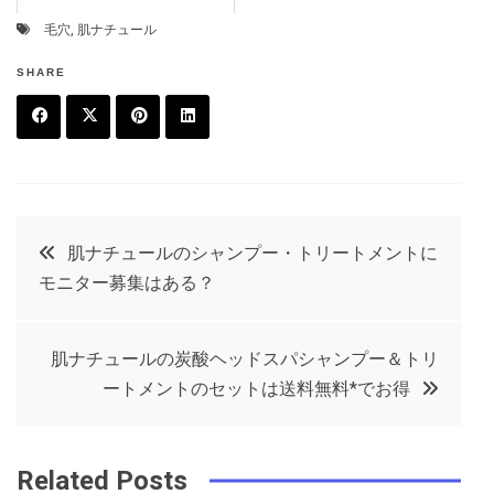
毛穴
,
肌ナチュール
SHARE
F
T
P
L
a
w
in
in
c
it
t
k
投
肌ナチュールのシャンプー・トリートメントに
e
t
e
e
モニター募集はある？
稿
b
e
r
d
o
r
e
in
ナ
肌ナチュールの炭酸ヘッドスパシャンプー＆トリ
o
s
ートメントのセットは送料無料*でお得
ビ
k
t
ゲ
Related Posts