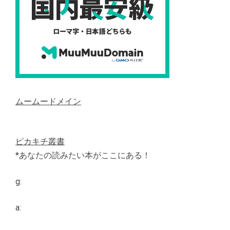
ムームードメイン
ピカキチ叢書
*あなたの読みたい本がここにある！
g:
a: