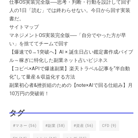
仕事OS実装完全版──思考・判断・行動を設計して回す
人の1日「読む」では終わらせない。今日から回す実装
書だ。
サイトマップ
マネジメントOS実装完全版──「自分でやった方が早
い」を捨ててチームで回す
【爆速で0→1突破へ】AI × 誕生日占い鑑定書作成バイブ
ル～稼ぎに特化した副業ネット占いビジネス
【コピペ×APIで爆速副業】楽天トラベル記事を“半自動
化”して量産＆収益化する方法
副業初心者&挫折組のための【note×AIで回る仕組み】月
10万円の突破術！
タグ
#マネー
(56)
#副業
(58)
#資産
(56)
CFD
(9)