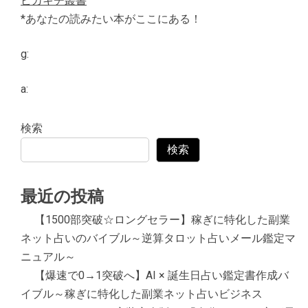
ピカキチ叢書
*あなたの読みたい本がここにある！
g:
a:
検索
検索
最近の投稿
【1500部突破☆ロングセラー】稼ぎに特化した副業
ネット占いのバイブル～逆算タロット占いメール鑑定マ
ニュアル～
【爆速で0→1突破へ】AI × 誕生日占い鑑定書作成バ
イブル～稼ぎに特化した副業ネット占いビジネス