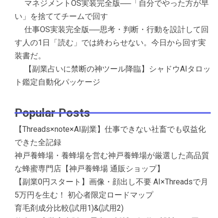
マネジメントOS実装完全版──「自分でやった方が早
い」を捨ててチームで回す
仕事OS実装完全版──思考・判断・行動を設計して回
す人の1日「読む」では終わらせない。今日から回す実
装書だ。
【副業占いに禁断の神ツール降臨】シャドウAIタロッ
ト鑑定自動化パッケージ
Popular Posts
【Threads×note×AI副業】仕事できない社畜でも収益化
できた全記録
神戸養蜂場・養蜂場を営む神戸養蜂場が厳選した高品質
な蜂蜜専門店【神戸養蜂場 通販ショップ】
【副業0円スタート】画像・顔出し不要 AI×Threadsで月
5万円を生む！ 初心者限定ロードマップ
育毛剤成分比較(試用1)&(試用2)