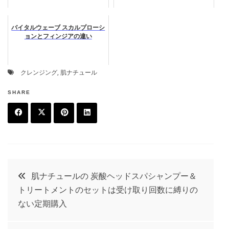
バイタルウェーブ スカルプローシ
ョンとフィンジアの違い
クレンジング
,
肌ナチュール
SHARE
F
T
P
L
a
w
in
in
c
it
t
k
投
肌ナチュールの 炭酸ヘッドスパシャンプー＆
e
t
e
e
トリートメントのセットは受け取り回数に縛りの
稿
b
e
r
d
ない定期購入
o
r
e
in
ナ