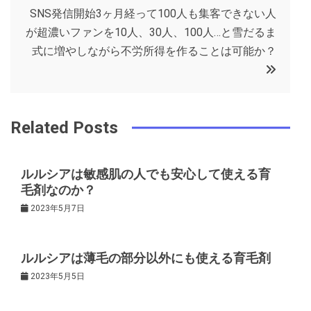
o
s
SNS発信開始3ヶ月経って100人も集客できない人
ビ
k
t
が超濃いファンを10人、30人、100人…と雪だるま
式に増やしながら不労所得を作ることは可能か？
ゲ
ー
Related Posts
シ
ルルシアは敏感肌の人でも安心して使える育
ョ
毛剤なのか？
2023年5月7日
ン
ルルシアは薄毛の部分以外にも使える育毛剤
2023年5月5日