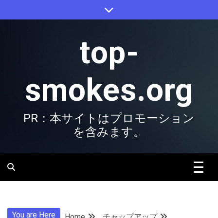
Skip
to
content
top-
smokes.org
PR：本サイトはプロモーション
を含みます。
You are Here
Home
チャップアップ