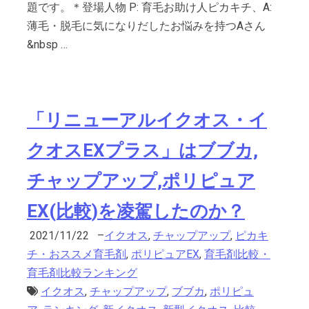
題です。＊登場人物 P: 育毛お助け人ピカキチ、A:
薄毛・脱毛に気になりだしたお悩みを持つAさん
&nbsp …
「リニューアルイクオス・イ
クオスEXプラス」はブブカ,
チャップアップ,ポリピュア
EX(比較)を凌駕したのか？
2021/11/22
–
イクオス
,
チャップアップ
,
ピカキ
チ・おススメ育毛剤
,
ポリピュアEX
,
育毛剤比較・
育毛剤比較ランキング
イクオス
,
チャップアップ
,
ブブカ
,
ポリピュ