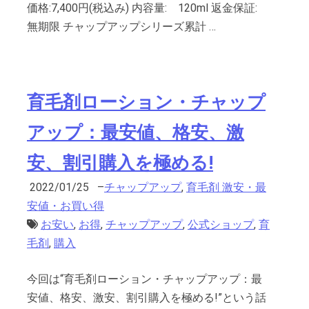
価格:7,400円(税込み) 内容量: 120ml 返金保証:
無期限 チャップアップシリーズ累計 …
育毛剤ローション・チャップ
アップ：最安値、格安、激
安、割引購入を極める!
2022/01/25
–
チャップアップ
,
育毛剤 激安・最
安値・お買い得
お安い
,
お得
,
チャップアップ
,
公式ショップ
,
育
毛剤
,
購入
今回は“育毛剤ローション・チャップアップ：最
安値、格安、激安、割引購入を極める!”という話