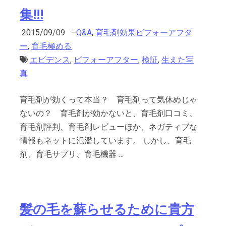
集!!!
2015/09/09
–
Q&A
,
育毛剤効果ビフォーアフタ
ー
,
育毛極める
エビデンス
,
ビフォーアフター
,
検証
,
生えた写
真
育毛剤が効くって本当？ 育毛剤って気休めじゃ
ないの？ 育毛剤が効かないと、育毛剤口コミ、
育毛剤評判、育毛剤レビューほか、ネガティブな
情報もネットに氾濫しています。 しかし、育毛
剤、育毛サプリ、育毛機器 …
髪の毛を蘇らせるために貴方