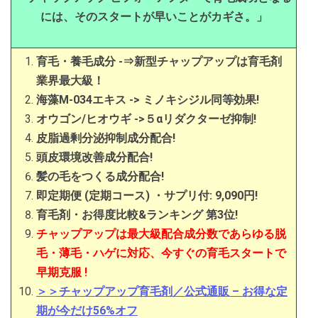
には、そのスタートが早いことがカギさ。」
育毛・養毛成分 -⇒新型チャップアップは育毛剤
業界最大級！
海藻M-034エキス -> ミノキシジル同等効果!
オウゴン/ヒオウギ ->５αリダクターゼ抑制!
皮脂過剰分泌抑制成分配合!
頭皮環境改善成分配合!
髪の毛をつくる成分配合!
即定期便 (定期コース) ・サプリ付: 9,090円!
育毛剤・お得度比較&ランキング 第3位!
チャップアップは最大級配合成分数であらゆる脱
毛・薄毛・ハゲに対応、今すぐの育毛スタートで
早期克服 !
＞＞チャップアップ育毛剤／公式通販 – お得な定
期が今だけ56%オフ‎‎