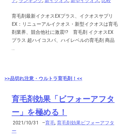
ア
,
ランキング
,
新イクオス
,
新型イクオス
,
比較
育毛剤最新イクオスEXプラス、イクオスサプリ
EX：リニューアルイクオス・新型イクオスは育毛
剤業界、競合他社に激震!? 育毛剤 イクオスEX
プラス 超ハイコスパ、ハイレベルの育毛剤 商品
…
>>品切れ注意・ウルトラ育毛剤！<<
育毛剤効果「ビフォーアフタ
ー」を極める！
2021/10/31
–
育毛
,
育毛剤効果ビフォーアフタ
ー