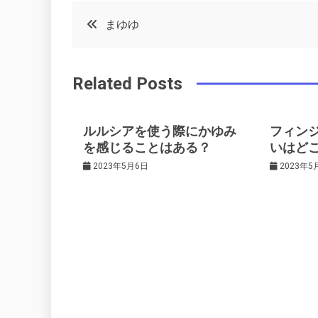
c
it
t
k
投
まゆゆ
e
t
e
e
稿
b
e
r
d
Related Posts
o
r
e
in
ナ
o
s
ビ
k
t
ルルシアを使う際にかゆみ
フィン
を感じることはある？
いはど
ゲ
2023年5月6日
2023年5
ー
シ
ョ