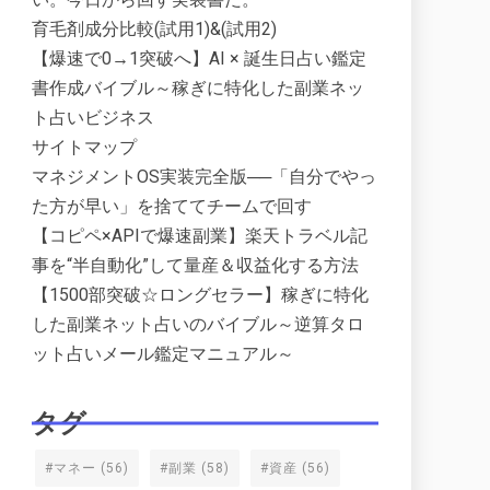
育毛剤成分比較(試用1)&(試用2)
【爆速で0→1突破へ】AI × 誕生日占い鑑定
書作成バイブル～稼ぎに特化した副業ネッ
ト占いビジネス
サイトマップ
マネジメントOS実装完全版──「自分でやっ
た方が早い」を捨ててチームで回す
【コピペ×APIで爆速副業】楽天トラベル記
事を“半自動化”して量産＆収益化する方法
【1500部突破☆ロングセラー】稼ぎに特化
した副業ネット占いのバイブル～逆算タロ
ット占いメール鑑定マニュアル～
タグ
#マネー
(56)
#副業
(58)
#資産
(56)