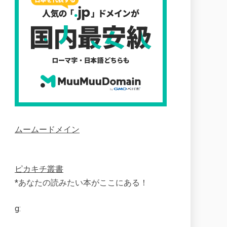
ムームードメイン
ピカキチ叢書
*あなたの読みたい本がここにある！
g: