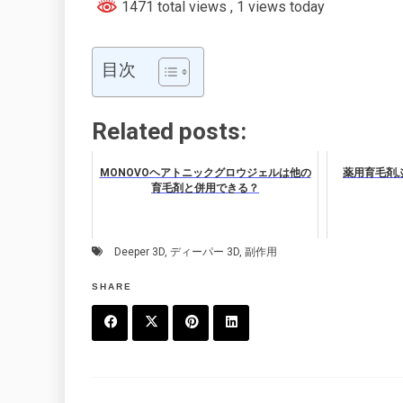
1471 total views
, 1 views today
目次
Related posts:
MONOVOヘアトニックグロウジェルは他の
薬用育毛剤
育毛剤と併用できる？
Deeper 3D
,
ディーパー 3D
,
副作用
SHARE
F
T
P
L
a
w
in
in