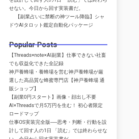
せない。今日から回す実装書だ。
【副業占いに禁断の神ツール降臨】シャ
ドウAIタロット鑑定自動化パッケージ
Popular Posts
【Threads×note×AI副業】仕事できない社畜
でも収益化できた全記録
神戸養蜂場・養蜂場を営む神戸養蜂場が厳
選した高品質な蜂蜜専門店【神戸養蜂場 通
販ショップ】
【副業0円スタート】画像・顔出し不要
AI×Threadsで月5万円を生む！ 初心者限定
ロードマップ
仕事OS実装完全版──思考・判断・行動を設
計して回す人の1日 「読む」では終わらせな
い。今日から回す実装書だ。