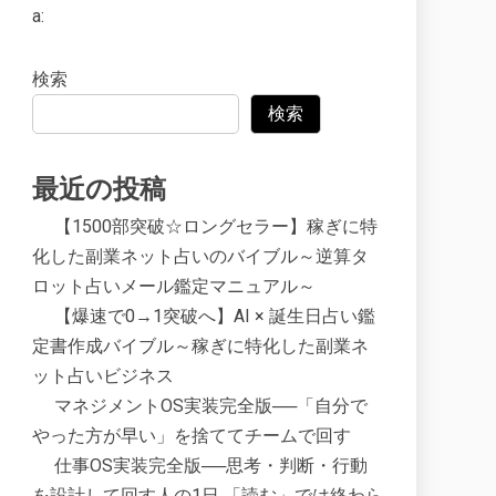
a:
検索
検索
最近の投稿
【1500部突破☆ロングセラー】稼ぎに特
化した副業ネット占いのバイブル～逆算タ
ロット占いメール鑑定マニュアル～
【爆速で0→1突破へ】AI × 誕生日占い鑑
定書作成バイブル～稼ぎに特化した副業ネ
ット占いビジネス
マネジメントOS実装完全版──「自分で
やった方が早い」を捨ててチームで回す
仕事OS実装完全版──思考・判断・行動
を設計して回す人の1日 「読む」では終わら