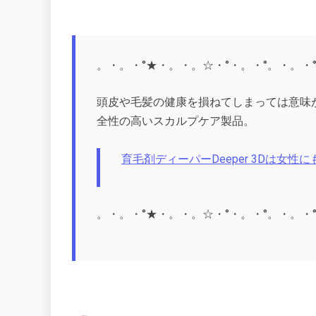
。・。・°★・。・。☆・°・。・°。・。・
頭皮や毛髪の健康を損ねてしまっては意味
全性の高いスカルプケア製品。
育毛剤ディーパーDeeper 3Dは女
。・。・°★・。・。☆・°・。・°。・。・