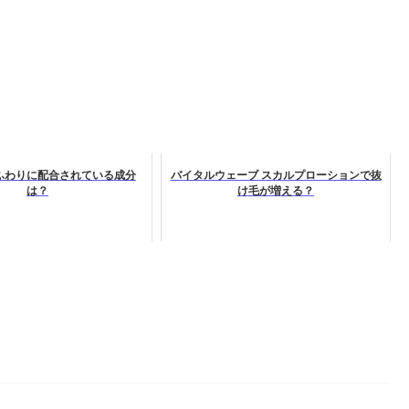
ふわりに配合されている成分
バイタルウェーブ スカルプローションで抜
は？
け毛が増える？