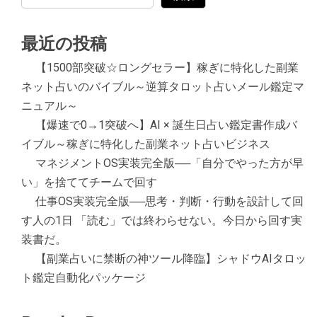
最近の投稿
【1500部突破☆ロングセラー】稼ぎに特化した副業
ネット占いのバイブル～逆算タロット占いメール鑑定マ
ニュアル～
【爆速で0→1突破へ】AI × 誕生日占い鑑定書作成バ
イブル～稼ぎに特化した副業ネット占いビジネス
マネジメントOS実装完全版──「自分でやった方が早
い」を捨ててチームで回す
仕事OS実装完全版──思考・判断・行動を設計して回
す人の1日 「読む」では終わらせない。今日から回す実
装書だ。
【副業占いに禁断の神ツール降臨】シャドウAIタロッ
ト鑑定自動化パッケージ