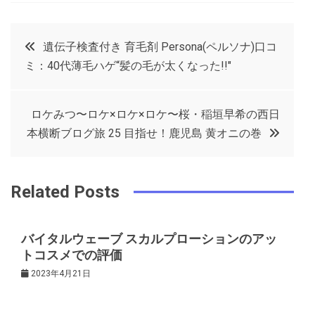
a
w
in
in
c
it
t
k
投
遺伝子検査付き 育毛剤 Persona(ペルソナ)口コ
e
t
e
e
ミ：40代薄毛ハゲ“髪の毛が太くなった!!″
稿
b
e
r
d
o
r
e
in
ナ
ロケみつ〜ロケ×ロケ×ロケ〜桜・稲垣早希の西日
o
s
本横断ブログ旅 25 目指せ！鹿児島 黄オニの巻
ビ
k
t
ゲ
Related Posts
ー
バイタルウェーブ スカルプローションのアッ
トコスメでの評価
シ
2023年4月21日
ョ