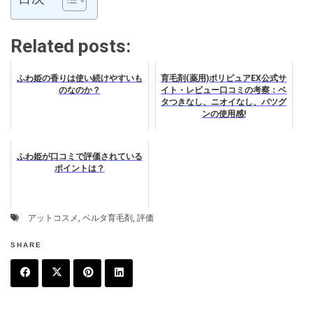
Related posts:
ふわ姫の香りは使い続けやすいも
育毛剤(薬用)ポリピュアEX公式サ
のなのか？
イト・レビュー口コミの考察：ベ
タつきなし、ニオイなし、バツグ
ンの使用感!
ふわ姫が口コミで評価されている
ポイントは？
アットコスメ
,
ベルタ育毛剤
,
評価
SHARE
F
T
P
L