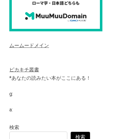
ムームードメイン
ピカキチ叢書
*あなたの読みたい本がここにある！
g:
a:
検索
検索