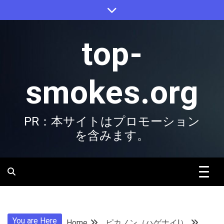
Skip
to
content
top-
smokes.org
PR：本サイトはプロモーション
を含みます。
You are Here
Home
ピカノン（ハゲナイ!）