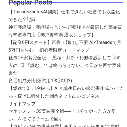
Popular Posts
【Threads×note×AI副業】仕事できない社畜でも収益化
できた全記録
神戸養蜂場・養蜂場を営む神戸養蜂場が厳選した高品質
な蜂蜜専門店【神戸養蜂場 通販ショップ】
【副業0円スタート】画像・顔出し不要 AI×Threadsで月
5万円を生む！ 初心者限定ロードマップ
仕事OS実装完全版──思考・判断・行動を設計して回す
人の1日 「読む」では終わらせない。今日から回す実装
書だ。
育毛剤成分比較(試用1)&(試用2)
【爆速で0→1突破へ】AI × 誕生日占い鑑定書作成バイブ
ル～稼ぎに特化した副業ネット占いビジネス
サイトマップ
マネジメントOS実装完全版──「自分でやった方が早
い」を捨ててチームで回す
【コピペ×APIで爆速副業】楽天トラベル記事を“半自動