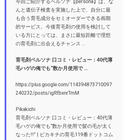
今回ご紹介するペルソナ【persona】は、な
んと遺伝子検査を実施した上で、自分に最
も合う育毛成分をセミオーダーできる画期
的サービス。今後育毛剤の使用を検討して
いる方にとっては、まさに最短距離で理想
の育毛剤に出会えるチャンス …
育毛剤ペルソナ 口コミ・レビュー：40代薄
毛ハゲの俺でも“数か月使用で …
https://plus.google.com/114394873710097
240232/posts/igRfbxnrTmM
Pikakichi
育毛剤ペルソナ 口コミ・レビュー：40代薄
毛ハゲの俺でも“数か月使用で髪の毛が太く
なった!!” | ピカキチの育毛119番ドットコム