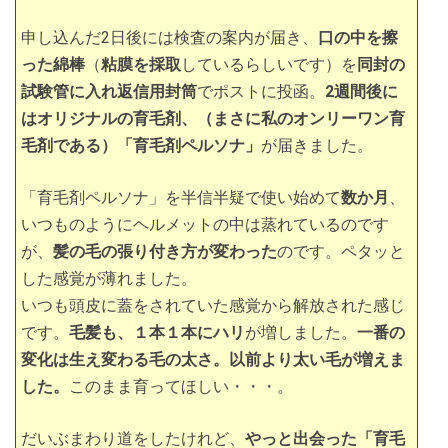
申し込んだ2日後には検査の案内が届き、
口の中を擦
った綿棒
（
粘膜を採取
しているらしいです）を
同封の
試験管に入れ返信用封筒
でポストに投函。
2週間後に
はオリジナルの育毛剤、（まさに私のオンリーワン育
毛剤である）「育毛剤ペルソナ」
が届きました。
「育毛剤ペルソナ」を半信半疑で使い始めて
数か月
、
いつものようにヘルメットの中は蒸れているのです
が、
髪の毛の張り付き方が変わった
のです。ペタッと
した感覚が薄れました。
いつも頭皮に蓋をされていた感覚から解放された感じ
です。
毛髪も、１本１本にハリ
が増しました。
一番の
変化は生え変わる毛の太さ。以前より太い毛が増えま
した。
このまま育ってほしい・・・。
だいぶまわり道をしたけれど、
やっと出会った「育毛