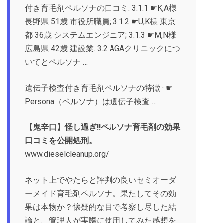
付き育毛剤ペルソナの口コミ. 3.1.1 ☛K,A様
長野県 51歳 市役所職員; 3.1.2 ☛U,K様 東京
都 36歳 システムエンジニア; 3.1.3 ☛M,N様
広島県 42歳 建設業. 3.2 AGAクリニックにつ
いてとペルソナ …
‎遺伝子検査付き育毛剤ペルソナの特徴 · ‎☛
Persona（ペルソナ）は遺伝子検査 …
【鬼辛口】怪し過ぎ!!ペルソナ育毛剤の効果
口コミを公開処刑。
www.dieselcleanup.org/
ネット上でやたらと評判の良いセミオーダ
ーメイド育毛剤ペルソナ。果たしてその効
果は本物か？懐疑的な目で考察し尽した結
論と、管理人が実際に使用してみた感想を