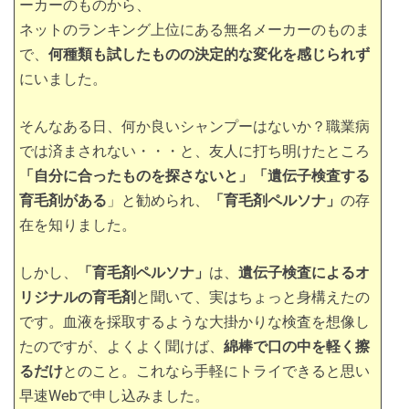
ーカーのものから、
ネットのランキング上位にある無名メーカーのものま
で、
何種類も試したものの決定的な変化を感じられず
にいました。
そんなある日、何か良いシャンプーはないか？職業病
では済まされない・・・と、友人に打ち明けたところ
「自分に合ったものを探さないと」「遺伝子検査する
育毛剤がある
」と勧められ、
「育毛剤ペルソナ」
の存
在を知りました。
しかし、
「育毛剤ペルソナ」
は、
遺伝子検査によるオ
リジナルの育毛剤
と聞いて、実はちょっと身構えたの
です。血液を採取するような大掛かりな検査を想像し
たのですが、よくよく聞けば、
綿棒で口の中を軽く擦
るだけ
とのこと。これなら手軽にトライできると思い
早速Webで申し込みました。