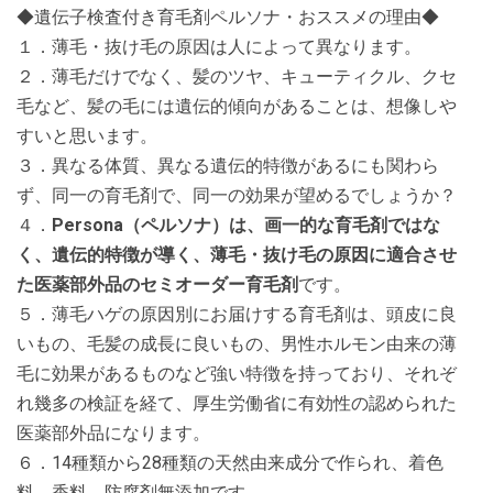
◆遺伝子検査付き育毛剤ペルソナ・おススメの理由◆
１．薄毛・抜け毛の原因は人によって異なります。
２．薄毛だけでなく、髪のツヤ、キューティクル、クセ
毛など、髪の毛には遺伝的傾向があることは、想像しや
すいと思います。
３．異なる体質、異なる遺伝的特徴があるにも関わら
ず、同一の育毛剤で、同一の効果が望めるでしょうか？
４．
Persona（ペルソナ）は、画一的な育毛剤ではな
く、遺伝的特徴が導く、薄毛・抜け毛の原因に適合させ
た医薬部外品のセミオーダー育毛剤
です。
５．薄毛ハゲの原因別にお届けする育毛剤は、頭皮に良
いもの、毛髪の成長に良いもの、男性ホルモン由来の薄
毛に効果があるものなど強い特徴を持っており、それぞ
れ幾多の検証を経て、厚生労働省に有効性の認められた
医薬部外品になります。
６．14種類から28種類の天然由来成分で作られ、着色
料、香料、防腐剤無添加です。