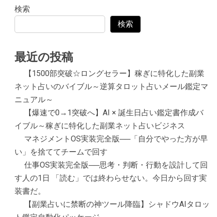
検索
検索
最近の投稿
【1500部突破☆ロングセラー】稼ぎに特化した副業
ネット占いのバイブル～逆算タロット占いメール鑑定マ
ニュアル～
【爆速で0→1突破へ】AI × 誕生日占い鑑定書作成バ
イブル～稼ぎに特化した副業ネット占いビジネス
マネジメントOS実装完全版──「自分でやった方が早
い」を捨ててチームで回す
仕事OS実装完全版──思考・判断・行動を設計して回
す人の1日 「読む」では終わらせない。今日から回す実
装書だ。
【副業占いに禁断の神ツール降臨】シャドウAIタロッ