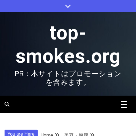
Skip
to
content
top-
smokes.org
PR：本サイトはプロモーション
を含みます。
You are Here
Home
美容・健康