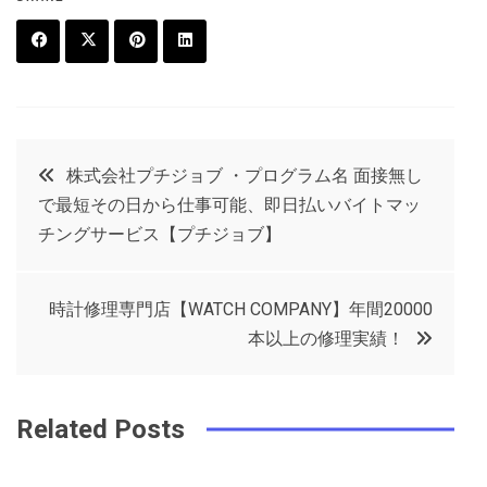
F
T
P
L
a
w
in
in
c
it
t
k
投
株式会社プチジョブ ・プログラム名 面接無し
e
t
e
e
で最短その日から仕事可能、即日払いバイトマッ
稿
b
e
r
d
チングサービス【プチジョブ】
o
r
e
in
ナ
o
s
時計修理専門店【WATCH COMPANY】年間20000
ビ
k
t
本以上の修理実績！
ゲ
Related Posts
ー