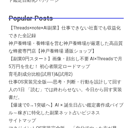
ト鑑定自動化パッケージ
Popular Posts
【Threads×note×AI副業】仕事できない社畜でも収益化
できた全記録
神戸養蜂場・養蜂場を営む神戸養蜂場が厳選した高品質
な蜂蜜専門店【神戸養蜂場 通販ショップ】
【副業0円スタート】画像・顔出し不要 AI×Threadsで月
5万円を生む！ 初心者限定ロードマップ
育毛剤成分比較(試用1)&(試用2)
仕事OS実装完全版──思考・判断・行動を設計して回す
人の1日 「読む」では終わらせない。今日から回す実装
書だ。
【爆速で0→1突破へ】AI × 誕生日占い鑑定書作成バイブ
ル～稼ぎに特化した副業ネット占いビジネス
サイトマップ