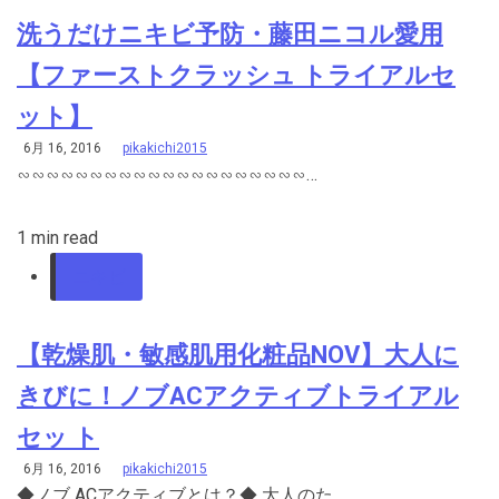
洗うだけニキビ予防・藤田ニコル愛用
【ファーストクラッシュ トライアルセ
ット】
6月 16, 2016
pikakichi2015
∽∽∽∽∽∽∽∽∽∽∽∽∽∽∽∽∽∽∽∽…
1 min read
ニキビ
【乾燥肌・敏感肌用化粧品NOV】大人に
きびに！ノブACアクティブトライアル
セッ ト
6月 16, 2016
pikakichi2015
◆ノブ ACアクティブとは？◆ 大人のた…