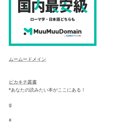
ムームードメイン
ピカキチ叢書
*あなたの読みたい本がここにある！
g:
a: