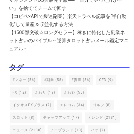
マネジメントOS実装完全版──「自分でやった方が早
い」を捨ててチームで回す
【コピペ×APIで爆速副業】楽天トラベル記事を“半自動
化”して量産＆収益化する方法
【1500部突破☆ロングセラー】稼ぎに特化した副業ネ
ット占いのバイブル～逆算タロット占いメール鑑定マニ
ュアル～
タグ
#マネー
(56)
#副業
(58)
#資産
(56)
CFD
(9)
FX
(12)
ふわり
(19)
ふわ姫
(55)
イクオスEXプラス
(7)
エレコム
(34)
ゴルフ
(8)
スロット
(8)
チャップアップ
(17)
トレンド
(2131)
ニュース
(2130)
ノーブランド
(13)
ハゲ
(7)