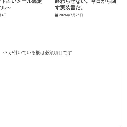
ット占いメール鑑定
終わらせない。今日から回
アル～
す実装書だ。
月4日
2026年7月25日
。
※
が付いている欄は必須項目です