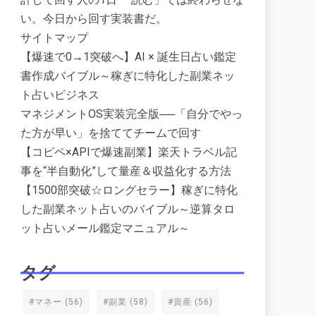
い。今日から回す実装書だ。
サイトマップ
【爆速で0→1突破へ】AI × 誕生日占い鑑定
書作成バイブル～稼ぎに特化した副業ネッ
ト占いビジネス
マネジメントOS実装完全版──「自分でやっ
た方が早い」を捨ててチームで回す
【コピペ×APIで爆速副業】楽天トラベル記
事を“半自動化”して量産＆収益化する方法
【1500部突破☆ロングセラー】稼ぎに特化
した副業ネット占いのバイブル～逆算タロ
ット占いメール鑑定マニュアル～
タグ
#マネー
(56)
#副業
(58)
#資産
(56)