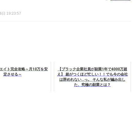
日 19:23:57
エイト完全攻略～月10万を安
【ブラック企業社員が副業1年で4000万超
定させる～
え】 超がつくほど忙しい！！でも今の会社
は辞めれない…っ。 そんな私が編み出し
た、究極の副業とは？