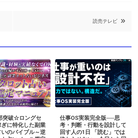
読売テレビ
0部突破☆ロングセ
仕事OS実装完全版──思
稼ぎに特化した副業
考・判断・行動を設計して
占いのバイブル～逆
回す人の1日 「読む」では