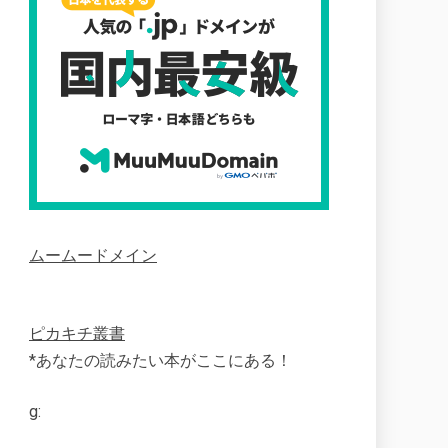
ムームードメイン
ピカキチ叢書
*あなたの読みたい本がここにある！
g: