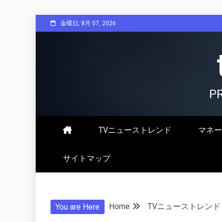
Skip
金曜日, 8月 07, 2026
to
content
P
TVニューストレンド
マネー
サイトマップ
Home
TVニューストレンド
You are Here