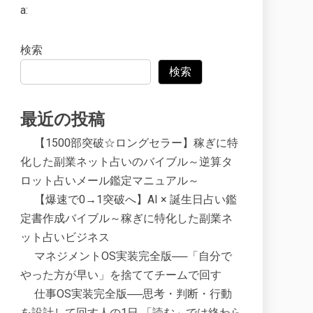
a:
検索
検索
最近の投稿
【1500部突破☆ロングセラー】稼ぎに特
化した副業ネット占いのバイブル～逆算タ
ロット占いメール鑑定マニュアル～
【爆速で0→1突破へ】AI × 誕生日占い鑑
定書作成バイブル～稼ぎに特化した副業ネ
ット占いビジネス
マネジメントOS実装完全版──「自分で
やった方が早い」を捨ててチームで回す
仕事OS実装完全版──思考・判断・行動
を設計して回す人の1日 「読む」では終わら