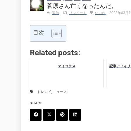
菅原さん亡くなったんだ。
返信
リツイート
いいね
2023年03月16
目次
Related posts:
マイコラス
記事アフィリ
トレンド
,
ニュース
SHARE
F
T
P
L