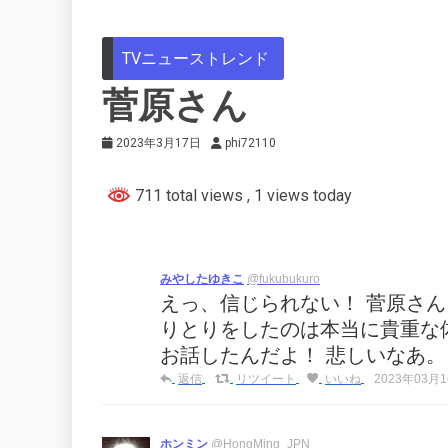
TVニューストレンド
菅原さん
2023年3月17日
phi72110
711 total views
, 1 views today
みやしたゆきこ
@fukubukuro
えっ、信じられない！ 菅原さ
りとりをしたのは本当に貴重な体験。
お話したんだよ！ 悲しいなあ
返信
リツイート
いいね
2023年03月16
ホンミン
@HongMing_JPN