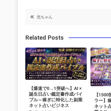
a
w
in
in
c
it
t
k
投
北ちゃん
e
t
e
e
稿
b
e
r
d
Related Posts
o
r
e
in
ナ
o
s
ビ
k
t
ゲ
ー
【爆速で0→1突破へ】AI ×
シ
誕生日占い鑑定書作成バイ
【150
ブル～稼ぎに特化した副業
ラー】
ネット占いビジネス
ネット
ョ