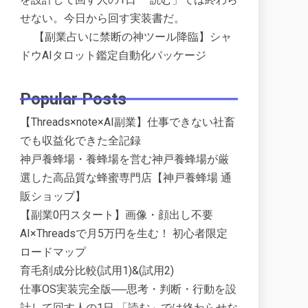
せない。今日から回す実装書だ。
【副業占いに禁断の神ツール降臨】シャ
ドウAIタロット鑑定自動化パッケージ
Popular Posts
【Threads×note×AI副業】仕事できない社畜
でも収益化できた全記録
神戸養蜂場・養蜂場を営む神戸養蜂場が厳
選した高品質な蜂蜜専門店【神戸養蜂場 通
販ショップ】
【副業0円スタート】画像・顔出し不要
AI×Threadsで月5万円を生む！ 初心者限定
ロードマップ
育毛剤成分比較(試用1)&(試用2)
仕事OS実装完全版──思考・判断・行動を設
計して回す人の1日 「読む」では終わらせな