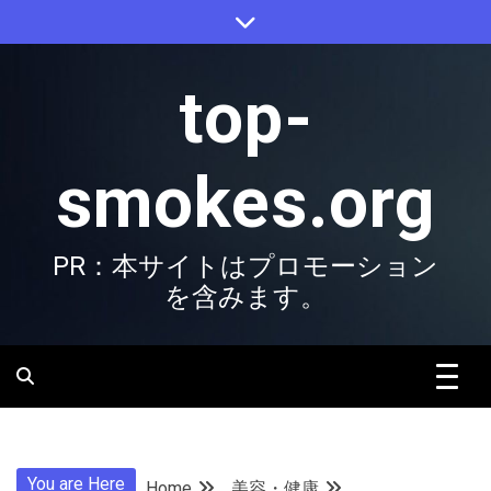
Skip
to
content
top-
smokes.org
PR：本サイトはプロモーション
を含みます。
You are Here
Home
美容・健康