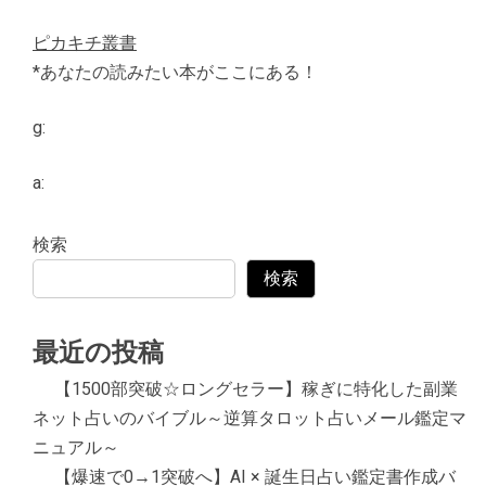
ピカキチ叢書
*あなたの読みたい本がここにある！
g:
a:
検索
検索
最近の投稿
【1500部突破☆ロングセラー】稼ぎに特化した副業
ネット占いのバイブル～逆算タロット占いメール鑑定マ
ニュアル～
【爆速で0→1突破へ】AI × 誕生日占い鑑定書作成バ