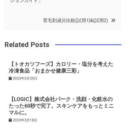
ションガイド」
o
r
e
in
ナ
o
s
育毛剤成分比較(試用1)&(試用2)
ビ
k
t
ゲ
Related Posts
ー
【トオカツフーズ】カロリー・塩分を考えた
冷凍食品「おまかせ健康三彩」
シ
2023年3月20日
ョ
【LOGIC】株式会社パーク・洗顔・化粧水の
ン
たった60秒で完了。スキンケアをもっとミニ
マルに。
2023年3月18日