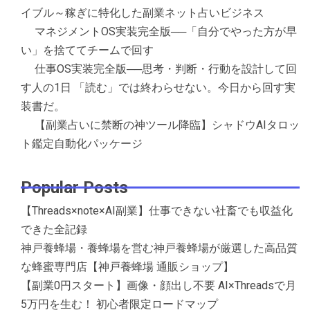
イブル～稼ぎに特化した副業ネット占いビジネス
マネジメントOS実装完全版──「自分でやった方が早
い」を捨ててチームで回す
仕事OS実装完全版──思考・判断・行動を設計して回
す人の1日 「読む」では終わらせない。今日から回す実
装書だ。
【副業占いに禁断の神ツール降臨】シャドウAIタロッ
ト鑑定自動化パッケージ
Popular Posts
【Threads×note×AI副業】仕事できない社畜でも収益化
できた全記録
神戸養蜂場・養蜂場を営む神戸養蜂場が厳選した高品質
な蜂蜜専門店【神戸養蜂場 通販ショップ】
【副業0円スタート】画像・顔出し不要 AI×Threadsで月
5万円を生む！ 初心者限定ロードマップ