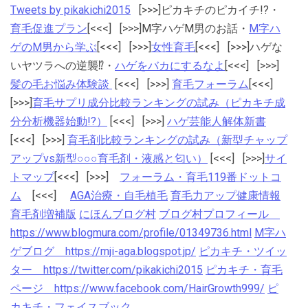
Tweets by pikakichi2015
[>>>]ピカキチのピカイチ!?・
育毛促進プラン
[<<<] [>>>]M字ハゲM男のお話・
M字ハ
ゲのM男から学ぶ
[<<<] [>>>]
女性育毛
[<<<] [>>>]ハゲな
いヤツラへの逆襲⁉・
ハゲをバカにするなよ
[<<<] [>>>]
髪の毛お悩み体験談
[<<<] [>>>]
育毛フォーラム
[<<<]
[>>>]
育毛サプリ成分比較ランキングの試み（ピカキチ成
分分析機器始動!?）
[<<<] [>>>]
ハゲ芸能人解体新書
[<<<] [>>>]
育毛剤比較ランキングの試み（新型チャップ
アップvs新型○○○育毛剤・液感と匂い）
[<<<] [>>>]
サイ
トマップ
[<<<] [>>>]
フォーラム・育毛119番ドットコ
ム
[<<<]
AGA治療・自毛植毛
育毛力アップ健康情報
育毛剤増補版
にほんブログ村
ブログ村プロフィール
https://www.blogmura.com/profile/01349736.html
M字ハ
ゲブログ https://mji-aga.blogspot.jp/
ピカキチ・ツイッ
ター https://twitter.com/pikakichi2015
ピカキチ・育毛
ページ https://www.facebook.com/HairGrowth999/
ピ
カキチ・フェイスブック