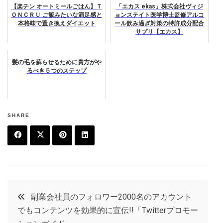
【楽チン オートミールごはん】Ｔ
「エカス ekas」株式会社ヴィジ
ＯＮＣＲＵ ご飯みたいな満足感と
ョンステイト医学博士監修アルコ
本格味で置き換えダイエット
ール飲み過ぎ対策の特許成分配合
サプリ【エカス】
髪の毛を蘇らせるために貴方がや
るべき５つのステップ
SHARE
F
T
P
L
a
w
in
in
c
it
t
k
投
副業会社員のフォロワー2000名のアカウント
e
t
e
e
でもコンテンツを効果的に宣伝!!「Twitterプロモー
稿
b
e
r
d