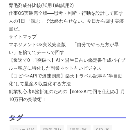
育毛剤成分比較(試用1)&(試用2)
仕事OS実装完全版──思考・判断・行動を設計して回す
人の1日 「読む」では終わらせない。今日から回す実装
書だ。
サイトマップ
マネジメントOS実装完全版──「自分でやった方が早
い」を捨ててチームで回す
【爆速で0→1突破へ】AI × 誕生日占い鑑定書作成バイブ
ル～稼ぎに特化した副業ネット占いビジネス
【コピペ×APIで爆速副業】楽天トラベル記事を“半自動
化”して量産＆収益化する方法
副業初心者&挫折組のための【note×AIで回る仕組み】月
10万円の突破術！
タグ
#マネー
(56)
#副業
(58)
#資産
(56)
CFD
(9)