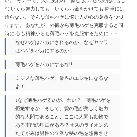
い。
その中で、人に笑われ、悩む 髪の毛の変化に苦し
む いくら努力しても、いくらお金をかけても 簡単には
治らない。 そんな薄毛ハゲに悩む人の心の葛藤をつづ
ります。 あなたが、外観から薄毛ハゲを克服すると同
時に 心も精神からも薄毛ハゲを克服するために・・
なぜハゲはバカにされるのか、なぜヤツラ
はハゲをバカにするのか
薄毛ハゲをバカにするな!!
ミジメな薄毛ハゲ、業界のエジキになるな
よ！
↓なぜ薄毛ハゲるのがこわい？ 薄毛ハゲを
拒絶するか、そして、髪の毛が美しく魅力
的な人間であること、ここに人間も動物で
ある本能の理由がある!? オスのライオンの
たてがみは男性の立派な髪の毛を想像させ