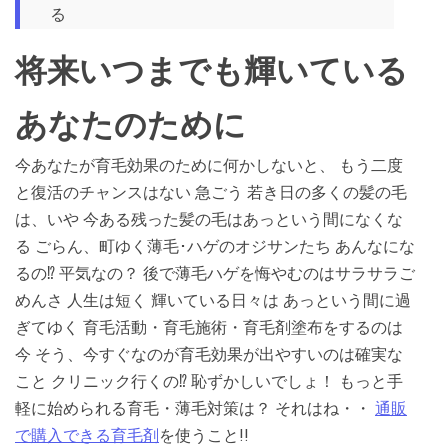
る
将来いつまでも輝いている
あなたのために
今あなたが育毛効果のために何かしないと、 もう二度
と復活のチャンスはない 急ごう 若き日の多くの髪の毛
は、いや 今ある残った髪の毛はあっという間になくな
る ごらん、町ゆく薄毛･ハゲのオジサンたち あんなにな
るの⁉ 平気なの？ 後で薄毛ハゲを悔やむのはサラサラご
めんさ 人生は短く 輝いている日々は あっという間に過
ぎてゆく 育毛活動・育毛施術・育毛剤塗布をするのは
今 そう、今すぐなのが育毛効果が出やすいのは確実な
こと クリニック行くの⁉ 恥ずかしいでしょ！ もっと手
軽に始められる育毛・薄毛対策は？ それはね・・
通販
で購入できる育毛剤
を使うこと!!