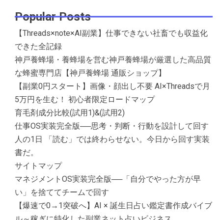
Popular Posts
【Threads×note×AI副業】仕事できない社畜でも収益化
できた全記録
神戸養蜂場・養蜂場を営む神戸養蜂場が厳選した高品質
な蜂蜜専門店【神戸養蜂場 通販ショップ】
【副業0円スタート】画像・顔出し不要 AI×Threadsで月
5万円を生む！ 初心者限定ロードマップ
育毛剤成分比較(試用1)&(試用2)
仕事OS実装完全版──思考・判断・行動を設計して回す
人の1日 「読む」では終わらせない。今日から回す実装
書だ。
サイトマップ
マネジメントOS実装完全版──「自分でやった方が早
い」を捨ててチームで回す
【爆速で0→1突破へ】AI × 誕生日占い鑑定書作成バイブ
ル～稼ぎに特化した副業ネット占いビジネス