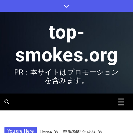
Skip
to
content
top-
smokes.org
PR：本サイトはプロモーション
を含みます。
You are Here
Home
育毛剤配合成分