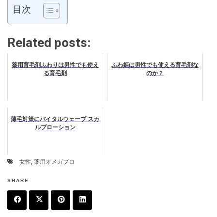
目次
Related posts:
薬用育毛剤ふわりは男性でも使え
ふわ姫は男性でも使える育毛剤な
る育毛剤
のか？
薄毛対策にバイタルウェーブ スカ
ルプローション
女性
,
薬用オメガプロ
SHARE
F
T
P
L