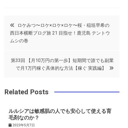
a
w
in
in
c
it
t
k
投
ロケみつ〜ロケ×ロケ×ロケ〜桜・稲垣早希の
e
t
e
e
西日本横断ブログ旅 21 目指せ！鹿児島 テントウ
稿
b
e
r
d
ムシの巻
o
r
e
in
ナ
o
s
第33回 【月10万円の第一歩】短期間で誰でも副業
ビ
k
t
で月1万円稼ぐ具体的な方法【稼ぐ 実践編】
ゲ
Related Posts
ー
ルルシアは敏感肌の人でも安心して使える育
シ
毛剤なのか？
2023年5月7日