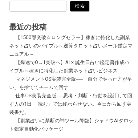
検索
最近の投稿
【1500部突破☆ロングセラー】稼ぎに特化した副業
ネット占いのバイブル～逆算タロット占いメール鑑定マ
ニュアル～
【爆速で0→1突破へ】AI × 誕生日占い鑑定書作成バ
イブル～稼ぎに特化した副業ネット占いビジネス
マネジメントOS実装完全版──「自分でやった方が早
い」を捨ててチームで回す
仕事OS実装完全版──思考・判断・行動を設計して回
す人の1日 「読む」では終わらせない。今日から回す実
装書だ。
【副業占いに禁断の神ツール降臨】シャドウAIタロッ
ト鑑定自動化パッケージ