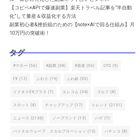
【コピペ×APIで爆速副業】楽天トラベル記事を“半自動
化”して量産＆収益化する方法
副業初心者&挫折組のための【note×AIで回る仕組み】月
10万円の突破術！
タグ
#マネー
(56)
#副業
(58)
#資産
(56)
CFD
(9)
FX
(12)
ふわり
(19)
ふわ姫
(55)
イクオスEXプラス
(7)
エレコム
(34)
ゴルフ
(8)
スロット
(8)
チャップアップ
(17)
トレンド
(2131)
ニュース
(2130)
ノーブランド
(13)
ハゲ
(7)
バイタルウェーブ スカルプローション
(13)
パチンコ
(8)