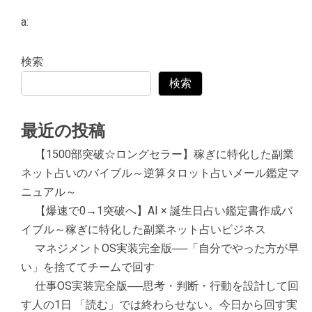
a:
検索
検索
最近の投稿
【1500部突破☆ロングセラー】稼ぎに特化した副業
ネット占いのバイブル～逆算タロット占いメール鑑定マ
ニュアル～
【爆速で0→1突破へ】AI × 誕生日占い鑑定書作成バ
イブル～稼ぎに特化した副業ネット占いビジネス
マネジメントOS実装完全版──「自分でやった方が早
い」を捨ててチームで回す
仕事OS実装完全版──思考・判断・行動を設計して回
す人の1日 「読む」では終わらせない。今日から回す実