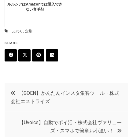
ルルシアはAmazonでは購入でき
ない育毛剤
ふわり
,
定期
SHARE
F
T
P
L
a
w
in
in
c
it
t
k
投
【GOEN】かんたんインスタ集客ツール・株式
e
t
e
e
会社エストライズ
稿
b
e
r
d
o
r
e
in
ナ
【Uvoice】自動でポイ活・株式会社ヴァリュー
o
s
ズ・スマホで簡単お小遣い！