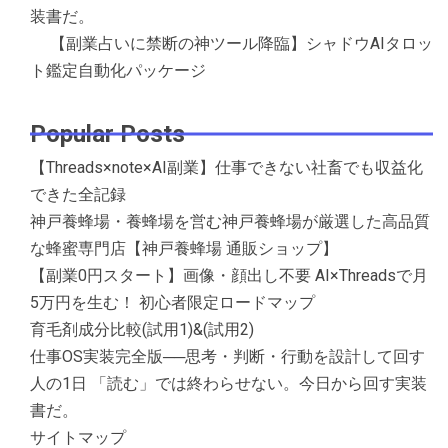
装書だ。
【副業占いに禁断の神ツール降臨】シャドウAIタロッ
ト鑑定自動化パッケージ
Popular Posts
【Threads×note×AI副業】仕事できない社畜でも収益化
できた全記録
神戸養蜂場・養蜂場を営む神戸養蜂場が厳選した高品質
な蜂蜜専門店【神戸養蜂場 通販ショップ】
【副業0円スタート】画像・顔出し不要 AI×Threadsで月
5万円を生む！ 初心者限定ロードマップ
育毛剤成分比較(試用1)&(試用2)
仕事OS実装完全版──思考・判断・行動を設計して回す
人の1日 「読む」では終わらせない。今日から回す実装
書だ。
サイトマップ