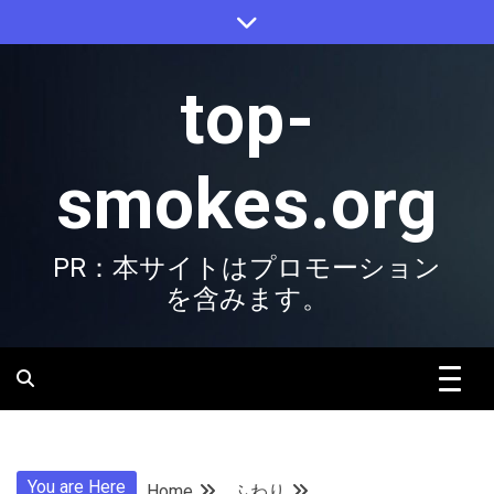
Skip
to
content
top-
smokes.org
PR：本サイトはプロモーション
を含みます。
You are Here
Home
ふわり