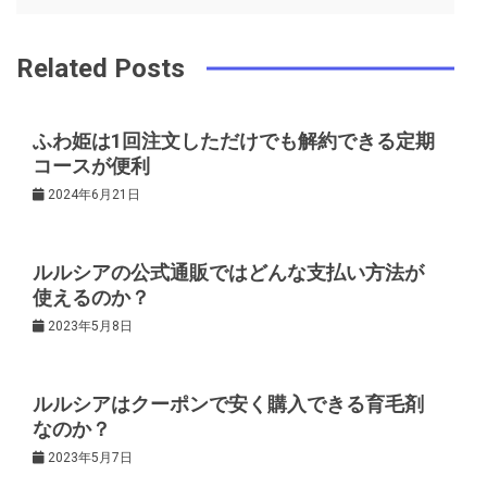
ビ
k
t
ゲ
Related Posts
ー
ふわ姫は1回注文しただけでも解約できる定期
コースが便利
シ
2024年6月21日
ョ
ルルシアの公式通販ではどんな支払い方法が
ン
使えるのか？
2023年5月8日
ルルシアはクーポンで安く購入できる育毛剤
なのか？
2023年5月7日