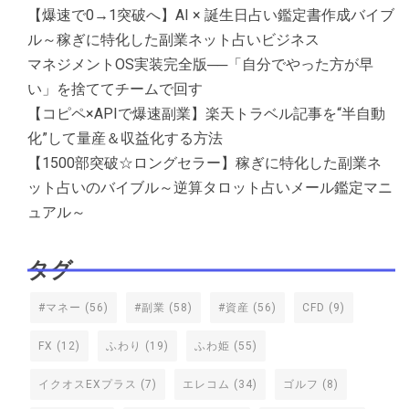
【爆速で0→1突破へ】AI × 誕生日占い鑑定書作成バイブ
ル～稼ぎに特化した副業ネット占いビジネス
マネジメントOS実装完全版──「自分でやった方が早
い」を捨ててチームで回す
【コピペ×APIで爆速副業】楽天トラベル記事を“半自動
化”して量産＆収益化する方法
【1500部突破☆ロングセラー】稼ぎに特化した副業ネ
ット占いのバイブル～逆算タロット占いメール鑑定マニ
ュアル～
タグ
#マネー
(56)
#副業
(58)
#資産
(56)
CFD
(9)
FX
(12)
ふわり
(19)
ふわ姫
(55)
イクオスEXプラス
(7)
エレコム
(34)
ゴルフ
(8)