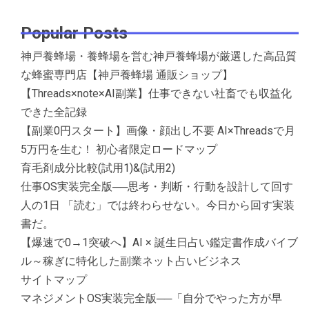
Popular Posts
神戸養蜂場・養蜂場を営む神戸養蜂場が厳選した高品質
な蜂蜜専門店【神戸養蜂場 通販ショップ】
【Threads×note×AI副業】仕事できない社畜でも収益化
できた全記録
【副業0円スタート】画像・顔出し不要 AI×Threadsで月
5万円を生む！ 初心者限定ロードマップ
育毛剤成分比較(試用1)&(試用2)
仕事OS実装完全版──思考・判断・行動を設計して回す
人の1日 「読む」では終わらせない。今日から回す実装
書だ。
【爆速で0→1突破へ】AI × 誕生日占い鑑定書作成バイブ
ル～稼ぎに特化した副業ネット占いビジネス
サイトマップ
マネジメントOS実装完全版──「自分でやった方が早