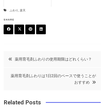
ふわり
,
楽天
SHARE
F
T
P
L
a
w
in
in
c
it
t
k
投
薬用育毛剤ふわりの使用期限はどれくらい？
e
t
e
e
稿
b
e
r
d
薬用育毛剤ふわりは1日2回のペースで使うことが
o
r
e
in
ナ
おすすめ
o
s
ビ
k
t
Related Posts