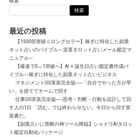
検索
検索
最近の投稿
【1500部突破☆ロングセラー】稼ぎに特化した副業
ネット占いのバイブル～逆算タロット占いメール鑑定マ
ニュアル～
【爆速で0→1突破へ】AI × 誕生日占い鑑定書作成バ
イブル～稼ぎに特化した副業ネット占いビジネス
マネジメントOS実装完全版──「自分でやった方が早
い」を捨ててチームで回す
仕事OS実装完全版──思考・判断・行動を設計して回
す人の1日 「読む」では終わらせない。今日から回す実
装書だ。
【副業占いに禁断の神ツール降臨】シャドウAIタロッ
ト鑑定自動化パッケージ