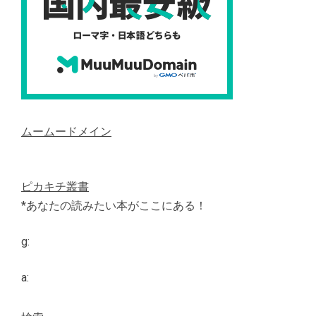
ムームードメイン
ピカキチ叢書
*あなたの読みたい本がここにある！
g:
a: