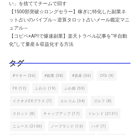
い」を捨ててチームで回す
【1500部突破☆ロングセラー】稼ぎに特化した副業ネ
ット占いのバイブル～逆算タロット占いメール鑑定マニ
ュアル～
【コピペ×APIで爆速副業】楽天トラベル記事を“半自動
化”して量産＆収益化する方法
タグ
#マネー
(56)
#副業
(58)
#資産
(56)
CFD
(9)
FX
(12)
ふわり
(19)
ふわ姫
(55)
イクオスEXプラス
(7)
エレコム
(34)
ゴルフ
(8)
スロット
(8)
チャップアップ
(17)
トレンド
(2131)
ニュース
(2130)
ノーブランド
(13)
ハゲ
(7)