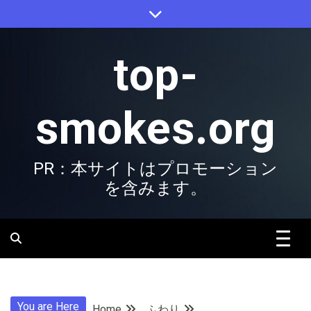
Skip
to
content
top-
smokes.org
PR：本サイトはプロモーション
を含みます。
You are Here
Home
ふわり