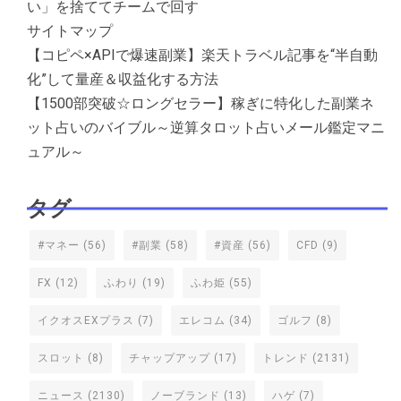
い」を捨ててチームで回す
サイトマップ
【コピペ×APIで爆速副業】楽天トラベル記事を“半自動
化”して量産＆収益化する方法
【1500部突破☆ロングセラー】稼ぎに特化した副業ネ
ット占いのバイブル～逆算タロット占いメール鑑定マニ
ュアル～
タグ
#マネー
(56)
#副業
(58)
#資産
(56)
CFD
(9)
FX
(12)
ふわり
(19)
ふわ姫
(55)
イクオスEXプラス
(7)
エレコム
(34)
ゴルフ
(8)
スロット
(8)
チャップアップ
(17)
トレンド
(2131)
ニュース
(2130)
ノーブランド
(13)
ハゲ
(7)