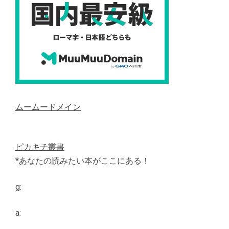
ムームードメイン
ピカキチ叢書
*あなたの読みたい本がここにある！
g:
a: