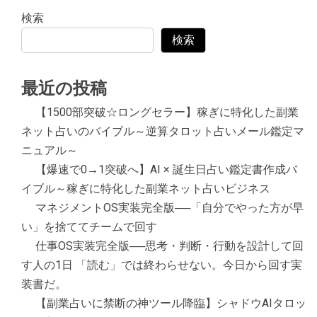
検索
検索
最近の投稿
【1500部突破☆ロングセラー】稼ぎに特化した副業
ネット占いのバイブル～逆算タロット占いメール鑑定マ
ニュアル～
【爆速で0→1突破へ】AI × 誕生日占い鑑定書作成バ
イブル～稼ぎに特化した副業ネット占いビジネス
マネジメントOS実装完全版──「自分でやった方が早
い」を捨ててチームで回す
仕事OS実装完全版──思考・判断・行動を設計して回
す人の1日 「読む」では終わらせない。今日から回す実
装書だ。
【副業占いに禁断の神ツール降臨】シャドウAIタロッ