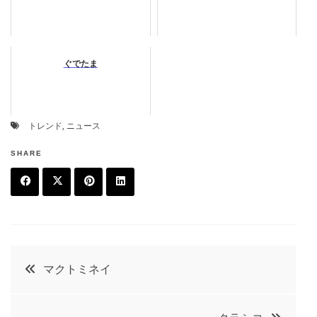
ぐでたま
トレンド
,
ニュース
SHARE
F
T
P
L
a
w
in
in
c
it
t
k
投
マクトミネイ
e
t
e
e
稿
b
e
r
d