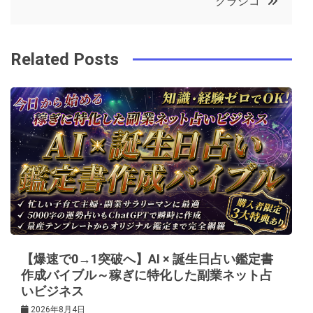
クラシコ
o
r
e
in
ナ
o
s
ビ
k
t
Related Posts
ゲ
ー
シ
ョ
ン
【爆速で0→1突破へ】AI × 誕生日占い鑑定書
作成バイブル～稼ぎに特化した副業ネット占
いビジネス
2026年8月4日