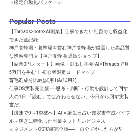
ト鑑定自動化パッケージ
Popular Posts
【Threads×note×AI副業】仕事できない社畜でも収益化
できた全記録
神戸養蜂場・養蜂場を営む神戸養蜂場が厳選した高品質
な蜂蜜専門店【神戸養蜂場 通販ショップ】
【副業0円スタート】画像・顔出し不要 AI×Threadsで月
5万円を生む！ 初心者限定ロードマップ
育毛剤成分比較(試用1)&(試用2)
仕事OS実装完全版──思考・判断・行動を設計して回す
人の1日 「読む」では終わらせない。今日から回す実装
書だ。
【爆速で0→1突破へ】AI × 誕生日占い鑑定書作成バイブ
ル～稼ぎに特化した副業ネット占いビジネス
マネジメントOS実装完全版──「自分でやった方が早