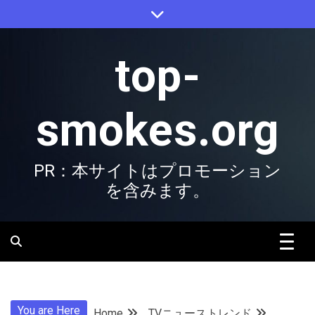
Skip
to
content
top-
smokes.org
PR：本サイトはプロモーション
を含みます。
You are Here
Home
TVニューストレンド