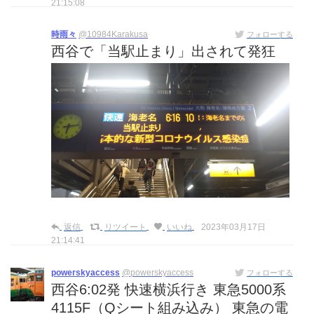
21:15:08
時雨々
@10984Karakusa
フォローする
西谷で「当駅止まり」出されて発狂
返信
リツイート
いいね
2023年03月17日
21:14:41
powerskyaccess
@powerskyaccess
フォローする
西谷6:02発 快速横浜行き 東急5000系
4115F（Qシート組み込み） 東急の電