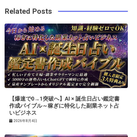
ビ
k
t
Related Posts
ゲ
ー
シ
ョ
ン
【爆速で0→1突破へ】AI × 誕生日占い鑑定書
作成バイブル～稼ぎに特化した副業ネット占
いビジネス
2026年8月4日