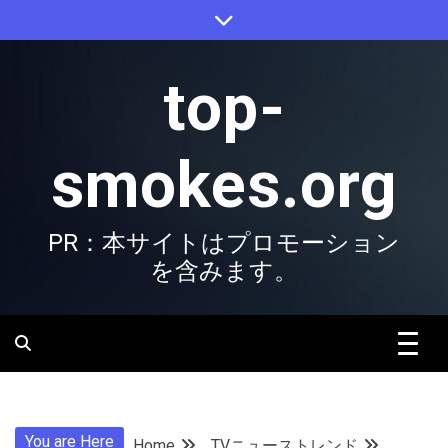
Skip
to
content
top-
smokes.org
PR：本サイトはプロモーション
を含みます。
You are Here
Home
TVニューストレンド