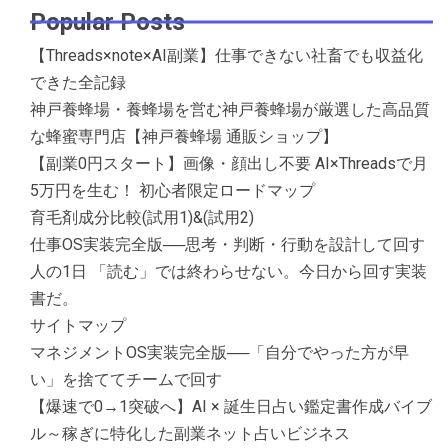
Popular Posts
【Threads×note×AI副業】仕事できない社畜でも収益化
できた全記録
神戸養蜂場・養蜂場を営む神戸養蜂場が厳選した高品質
な蜂蜜専門店【神戸養蜂場 通販ショップ】
【副業0円スタート】画像・顔出し不要 AI×Threadsで月
5万円を生む！ 初心者限定ロードマップ
育毛剤成分比較(試用1)&(試用2)
仕事OS実装完全版──思考・判断・行動を設計して回す
人の1日 「読む」では終わらせない。今日から回す実装
書だ。
サイトマップ
マネジメントOS実装完全版──「自分でやった方が早
い」を捨ててチームで回す
【爆速で0→1突破へ】AI × 誕生日占い鑑定書作成バイブ
ル～稼ぎに特化した副業ネット占いビジネス