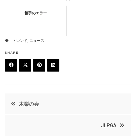
相手のエラー
トレンド
,
ニュース
SHARE
F
T
P
L
a
w
in
in
c
it
t
k
投
木梨の会
e
t
e
e
稿
b
e
r
d
JLPGA
o
r
e
in
ナ
o
s