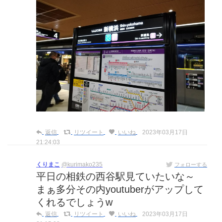
返信
リツイート
いいね
2023年03月17日
21:24:03
くりまこ
@kurimako235
フォローする
平日の相鉄の西谷駅見ていたいな～
まぁ多分その内youtuberがアップして
くれるでしょうw
返信
リツイート
いいね
2023年03月17日