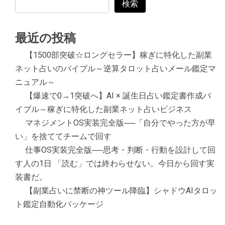
検索
最近の投稿
【1500部突破☆ロングセラー】稼ぎに特化した副業
ネット占いのバイブル～逆算タロット占いメール鑑定マ
ニュアル～
【爆速で0→1突破へ】AI × 誕生日占い鑑定書作成バ
イブル～稼ぎに特化した副業ネット占いビジネス
マネジメントOS実装完全版──「自分でやった方が早
い」を捨ててチームで回す
仕事OS実装完全版──思考・判断・行動を設計して回
す人の1日 「読む」では終わらせない。今日から回す実
装書だ。
【副業占いに禁断の神ツール降臨】シャドウAIタロッ
ト鑑定自動化パッケージ