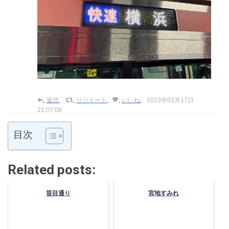
返信
リツイート
いいね
2023年03月17日
21:07:08
目次
Related posts:
笹目通り
宮地すみれ