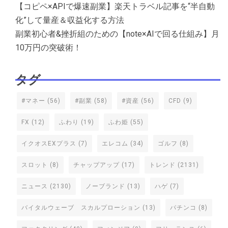
【コピペ×APIで爆速副業】楽天トラベル記事を“半自動
化”して量産＆収益化する方法
副業初心者&挫折組のための【note×AIで回る仕組み】月
10万円の突破術！
タグ
#マネー
(56)
#副業
(58)
#資産
(56)
CFD
(9)
FX
(12)
ふわり
(19)
ふわ姫
(55)
イクオスEXプラス
(7)
エレコム
(34)
ゴルフ
(8)
スロット
(8)
チャップアップ
(17)
トレンド
(2131)
ニュース
(2130)
ノーブランド
(13)
ハゲ
(7)
バイタルウェーブ スカルプローション
(13)
パチンコ
(8)