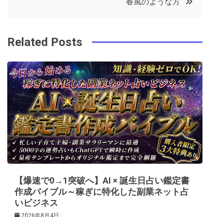
春風のような方
o
r
e
in
ナ
o
s
ビ
k
t
Related Posts
ゲ
ー
シ
ョ
ン
【爆速で0→1突破へ】AI × 誕生日占い鑑定書
作成バイブル～稼ぎに特化した副業ネット占
いビジネス
2026年8月4日