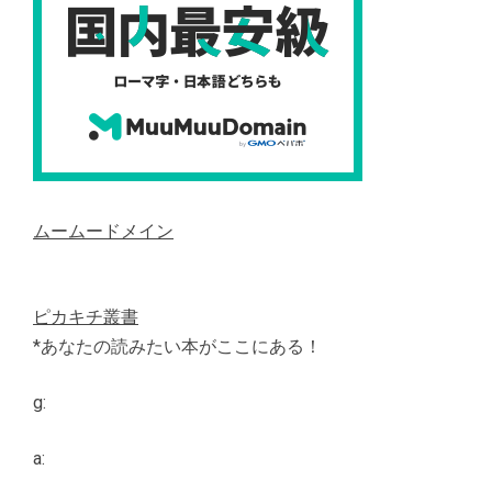
ムームードメイン
ピカキチ叢書
*あなたの読みたい本がここにある！
g:
a: