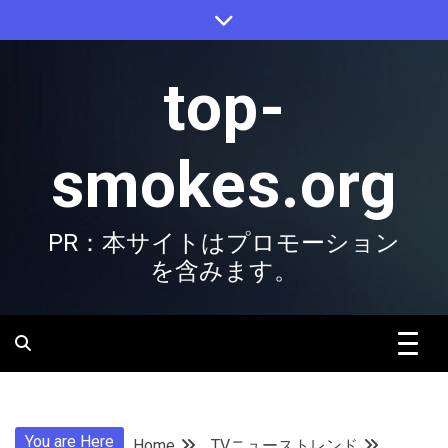
Skip
to
content
top-
smokes.org
PR：本サイトはプロモーション
を含みます。
You are Here
Home
TVニューストレンド