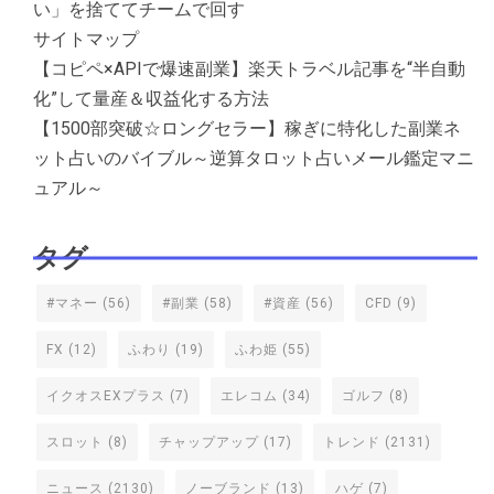
い」を捨ててチームで回す
サイトマップ
【コピペ×APIで爆速副業】楽天トラベル記事を“半自動
化”して量産＆収益化する方法
【1500部突破☆ロングセラー】稼ぎに特化した副業ネ
ット占いのバイブル～逆算タロット占いメール鑑定マニ
ュアル～
タグ
#マネー
(56)
#副業
(58)
#資産
(56)
CFD
(9)
FX
(12)
ふわり
(19)
ふわ姫
(55)
イクオスEXプラス
(7)
エレコム
(34)
ゴルフ
(8)
スロット
(8)
チャップアップ
(17)
トレンド
(2131)
ニュース
(2130)
ノーブランド
(13)
ハゲ
(7)