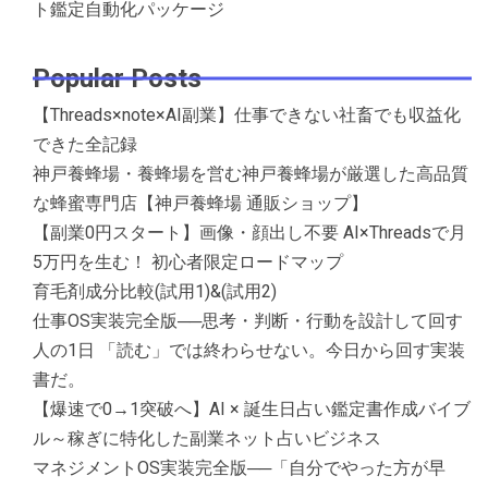
ト鑑定自動化パッケージ
Popular Posts
【Threads×note×AI副業】仕事できない社畜でも収益化
できた全記録
神戸養蜂場・養蜂場を営む神戸養蜂場が厳選した高品質
な蜂蜜専門店【神戸養蜂場 通販ショップ】
【副業0円スタート】画像・顔出し不要 AI×Threadsで月
5万円を生む！ 初心者限定ロードマップ
育毛剤成分比較(試用1)&(試用2)
仕事OS実装完全版──思考・判断・行動を設計して回す
人の1日 「読む」では終わらせない。今日から回す実装
書だ。
【爆速で0→1突破へ】AI × 誕生日占い鑑定書作成バイブ
ル～稼ぎに特化した副業ネット占いビジネス
マネジメントOS実装完全版──「自分でやった方が早