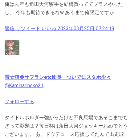
俺は去年も角田大河騎手を結構買っててプラスやった
し、 今年も期待できるなw あくまで俺限定ですが
返信
リツイート
いいね
2023年03月25日 07:24:19
雷☆猫＠サフランetc団長 ついでにスタホ少々
@Kaminarineko21
フォローする
タイトルホルダー強かったけど不良馬場であそこまでち
ぎって影響は？毎日杯は角田大河ジョッキーおめでとう
ございます。 あ、ドウデュース応援してたんで出走取