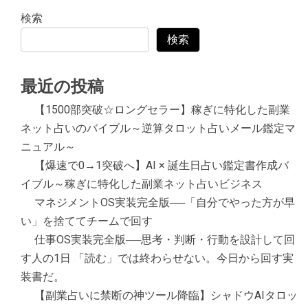
検索
検索
最近の投稿
【1500部突破☆ロングセラー】稼ぎに特化した副業
ネット占いのバイブル～逆算タロット占いメール鑑定マ
ニュアル～
【爆速で0→1突破へ】AI × 誕生日占い鑑定書作成バ
イブル～稼ぎに特化した副業ネット占いビジネス
マネジメントOS実装完全版──「自分でやった方が早
い」を捨ててチームで回す
仕事OS実装完全版──思考・判断・行動を設計して回
す人の1日 「読む」では終わらせない。今日から回す実
装書だ。
【副業占いに禁断の神ツール降臨】シャドウAIタロッ