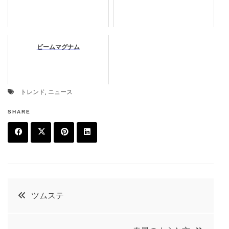
ビームマグナム
トレンド
,
ニュース
SHARE
F
T
P
L
a
w
in
in
c
it
t
k
投
ツムステ
e
t
e
e
稿
b
e
r
d