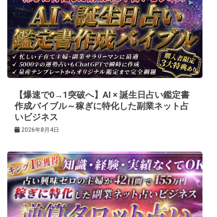
シ
ョ
ン
【爆速で0→1突破へ】AI × 誕生日占い鑑定書
作成バイブル～稼ぎに特化した副業ネット占
いビジネス
2026年8月4日