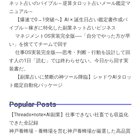
ネット占いのバイブル～逆算タロット占いメール鑑定マ
ニュアル～
【爆速で0→1突破へ】AI × 誕生日占い鑑定書作成バ
イブル～稼ぎに特化した副業ネット占いビジネス
マネジメントOS実装完全版──「自分でやった方が早
い」を捨ててチームで回す
仕事OS実装完全版──思考・判断・行動を設計して回
す人の1日「読む」では終わらせない。今日から回す実
装書だ。
【副業占いに禁断の神ツール降臨】シャドウAIタロッ
ト鑑定自動化パッケージ
Popular Posts
【Threads×note×AI副業】仕事できない社畜でも収益化
できた全記録
神戸養蜂場・養蜂場を営む神戸養蜂場が厳選した高品質