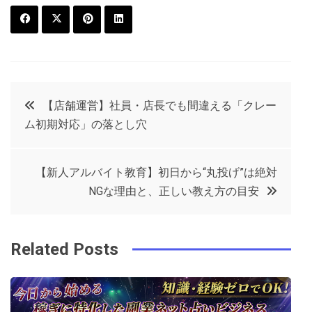
F
T
P
L
a
w
in
in
c
it
t
k
投
【店舗運営】社員・店長でも間違える「クレー
e
t
e
e
ム初期対応」の落とし穴
稿
b
e
r
d
o
r
e
in
ナ
【新人アルバイト教育】初日から“丸投げ”は絶対
o
s
NGな理由と、正しい教え方の目安
ビ
k
t
ゲ
Related Posts
ー