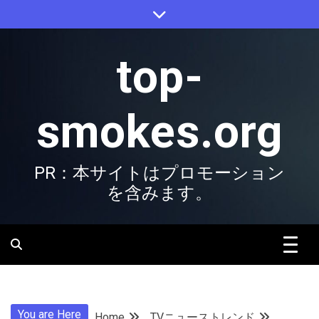
Skip
to
content
top-
smokes.org
PR：本サイトはプロモーション
を含みます。
You are Here
Home
TVニューストレンド