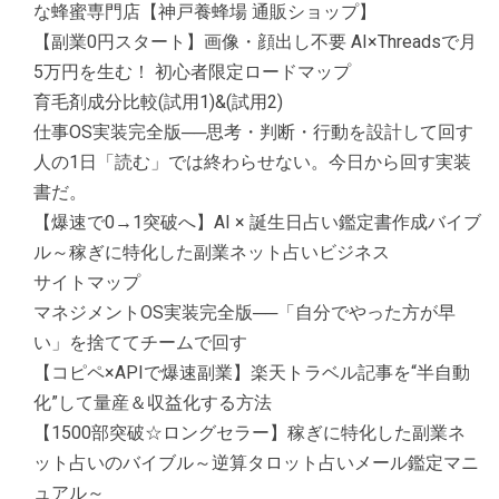
な蜂蜜専門店【神戸養蜂場 通販ショップ】
【副業0円スタート】画像・顔出し不要 AI×Threadsで月
5万円を生む！ 初心者限定ロードマップ
育毛剤成分比較(試用1)&(試用2)
仕事OS実装完全版──思考・判断・行動を設計して回す
人の1日「読む」では終わらせない。今日から回す実装
書だ。
【爆速で0→1突破へ】AI × 誕生日占い鑑定書作成バイブ
ル～稼ぎに特化した副業ネット占いビジネス
サイトマップ
マネジメントOS実装完全版──「自分でやった方が早
い」を捨ててチームで回す
【コピペ×APIで爆速副業】楽天トラベル記事を“半自動
化”して量産＆収益化する方法
【1500部突破☆ロングセラー】稼ぎに特化した副業ネ
ット占いのバイブル～逆算タロット占いメール鑑定マニ
ュアル～