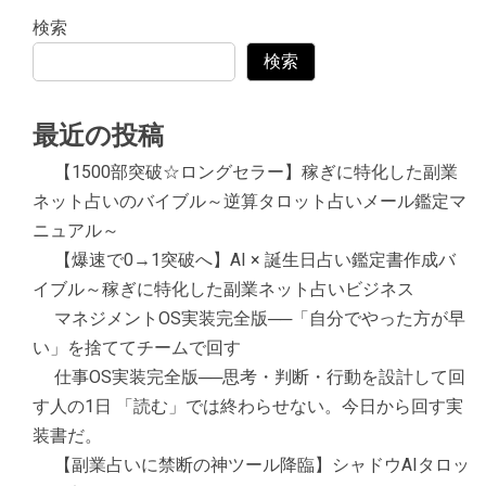
検索
検索
最近の投稿
【1500部突破☆ロングセラー】稼ぎに特化した副業
ネット占いのバイブル～逆算タロット占いメール鑑定マ
ニュアル～
【爆速で0→1突破へ】AI × 誕生日占い鑑定書作成バ
イブル～稼ぎに特化した副業ネット占いビジネス
マネジメントOS実装完全版──「自分でやった方が早
い」を捨ててチームで回す
仕事OS実装完全版──思考・判断・行動を設計して回
す人の1日 「読む」では終わらせない。今日から回す実
装書だ。
【副業占いに禁断の神ツール降臨】シャドウAIタロッ