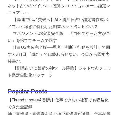
ネット占いのバイブル～逆算タロット占いメール鑑定マ
ニュアル～
【爆速で0→1突破へ】AI × 誕生日占い鑑定書作成バ
イブル～稼ぎに特化した副業ネット占いビジネス
マネジメントOS実装完全版──「自分でやった方が早
い」を捨ててチームで回す
仕事OS実装完全版──思考・判断・行動を設計して回
す人の1日 「読む」では終わらせない。今日から回す実
装書だ。
【副業占いに禁断の神ツール降臨】シャドウAIタロッ
ト鑑定自動化パッケージ
Popular Posts
【Threads×note×AI副業】仕事できない社畜でも収益化
できた全記録
神戸養蜂場・養蜂場を営む神戸養蜂場が厳選した高品質