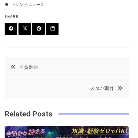
トレンド
,
ニュース
SHARE
F
T
P
L
a
w
in
in
c
it
t
k
投
平賀源内
e
t
e
e
稿
b
e
r
d
スタバ新作
o
r
e
in
ナ
o
s
ビ
k
t
Related Posts
ゲ