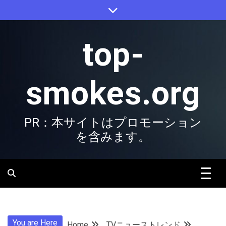
Skip
to
content
top-
smokes.org
PR：本サイトはプロモーション
を含みます。
You are Here
Home
TVニューストレンド