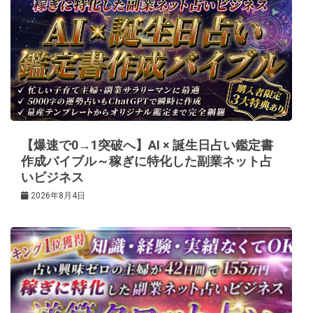
ー
シ
ョ
ン
【爆速で0→1突破へ】AI × 誕生日占い鑑定書
作成バイブル～稼ぎに特化した副業ネット占
いビジネス
2026年8月4日