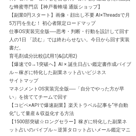
な蜂蜜専門店【神戸養蜂場 通販ショップ】
【副業0円スタート】画像・顔出し不要 AI×Threadsで月
5万円を生む！ 初心者限定ロードマップ
仕事OS実装完全版──思考・判断・行動を設計して回す
人の1日 「読む」では終わらせない。今日から回す実装
書だ。
育毛剤成分比較(試用1)&(試用2)
【爆速で0→1突破へ】AI × 誕生日占い鑑定書作成バイブ
ル～稼ぎに特化した副業ネット占いビジネス
サイトマップ
マネジメントOS実装完全版──「自分でやった方が早
い」を捨ててチームで回す
【コピペ×APIで爆速副業】楽天トラベル記事を“半自動
化”して量産＆収益化する方法
【1500部突破☆ロングセラー】稼ぎに特化した副業ネ
ット占いのバイブル～逆算タロット占いメール鑑定マニ