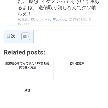
た。 感想: イケメンってそういう時あ
るよね。 送信取り消しなんてクソ喰
らえ!!
返信
リツイート
いいね
2023年03月14日
15:58:13
目次
Related posts:
副業初心者でもできた！FX自動売
赤い霊柩車
買で稼ぐ方法
綺世