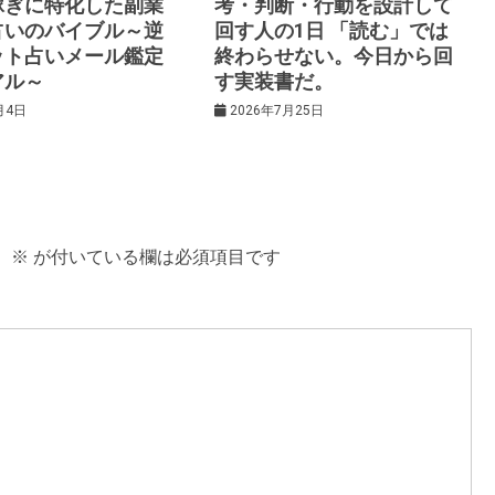
稼ぎに特化した副業
考・判断・行動を設計して
占いのバイブル～逆
回す人の1日 「読む」では
ット占いメール鑑定
終わらせない。今日から回
アル～
す実装書だ。
月4日
2026年7月25日
。
※
が付いている欄は必須項目です