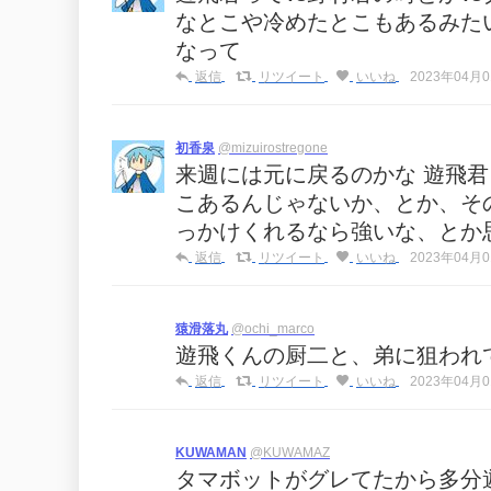
なとこや冷めたとこもあるみた
なって
返信
リツイート
いいね
2023年04月01
初香泉
@mizuirostregone
来週には元に戻るのかな 遊飛
こあるんじゃないか、とか、そ
っかけくれるなら強いな、とか
返信
リツイート
いいね
2023年04月01
猿滑落丸
@ochi_marco
遊飛くんの厨二と、弟に狙われ
返信
リツイート
いいね
2023年04月01
KUWAMAN
@KUWAMAZ
タマボットがグレてたから多分