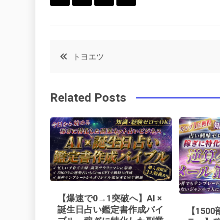
F
T
P
L
a
w
in
in
c
it
t
k
投
トヨエツ
e
t
e
e
稿
b
e
r
d
Related Posts
o
r
e
in
ナ
o
s
ビ
k
t
ゲ
ー
【爆速で0→1突破へ】AI ×
シ
誕生日占い鑑定書作成バイ
【150