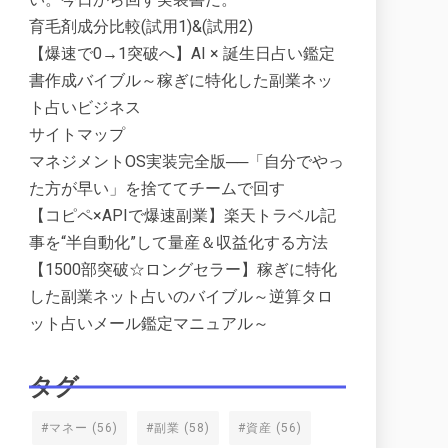
育毛剤成分比較(試用1)&(試用2)
【爆速で0→1突破へ】AI × 誕生日占い鑑定
書作成バイブル～稼ぎに特化した副業ネッ
ト占いビジネス
サイトマップ
マネジメントOS実装完全版──「自分でやっ
た方が早い」を捨ててチームで回す
【コピペ×APIで爆速副業】楽天トラベル記
事を“半自動化”して量産＆収益化する方法
【1500部突破☆ロングセラー】稼ぎに特化
した副業ネット占いのバイブル～逆算タロ
ット占いメール鑑定マニュアル～
タグ
#マネー
(56)
#副業
(58)
#資産
(56)