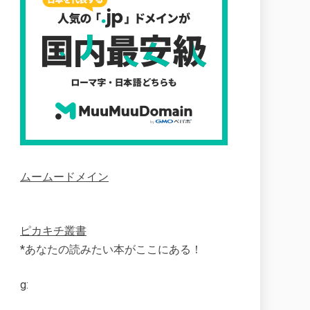
ムームードメイン
ピカキチ叢書
*あなたの読みたい本がここにある！
g: