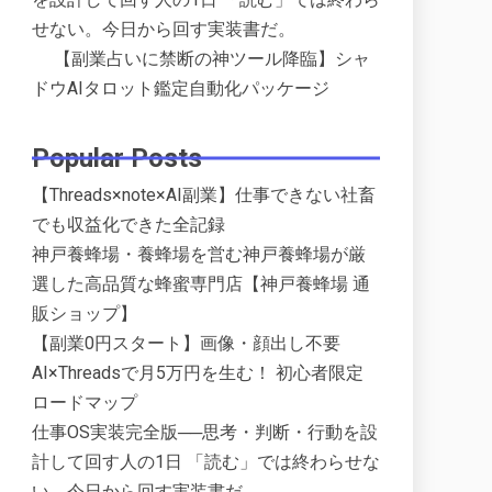
せない。今日から回す実装書だ。
【副業占いに禁断の神ツール降臨】シャ
ドウAIタロット鑑定自動化パッケージ
Popular Posts
【Threads×note×AI副業】仕事できない社畜
でも収益化できた全記録
神戸養蜂場・養蜂場を営む神戸養蜂場が厳
選した高品質な蜂蜜専門店【神戸養蜂場 通
販ショップ】
【副業0円スタート】画像・顔出し不要
AI×Threadsで月5万円を生む！ 初心者限定
ロードマップ
仕事OS実装完全版──思考・判断・行動を設
計して回す人の1日 「読む」では終わらせな
い。今日から回す実装書だ。