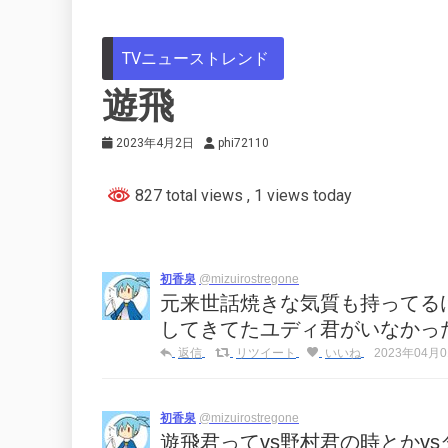
TVニューストレンド
遊飛
2023年4月2日
phi72110
827 total views
, 1 views today
初香泉
@mizuirostregone
元来世話焼きな気質も持ってる
してきてたユディ君がいなかっ
返信
リツイート
いいね
2023年04月01
初香泉
@mizuirostregone
遊飛君ってvs野村君の時とかv