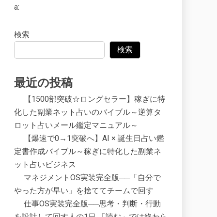
a:
検索
検索
最近の投稿
【1500部突破☆ロングセラー】稼ぎに特
化した副業ネット占いのバイブル～逆算タ
ロット占いメール鑑定マニュアル～
【爆速で0→1突破へ】AI × 誕生日占い鑑
定書作成バイブル～稼ぎに特化した副業ネ
ット占いビジネス
マネジメントOS実装完全版──「自分で
やった方が早い」を捨ててチームで回す
仕事OS実装完全版──思考・判断・行動
を設計して回す人の1日 「読む」では終わら