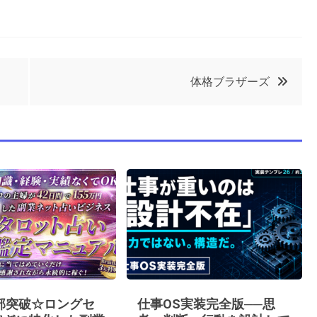
体格ブラザーズ
0部突破☆ロングセ
仕事OS実装完全版──思