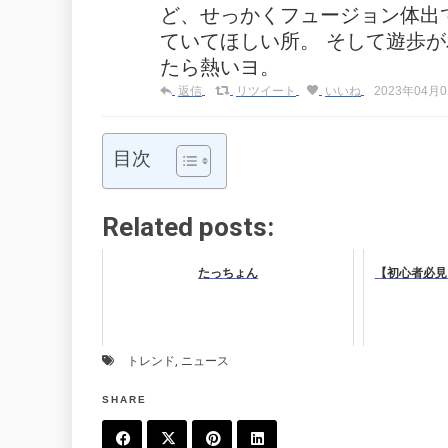
ど、せっかくフュージョン体出
ていてほしい所。 そして遊歩
たら熱いヨ。
返信
リツイート
いいね
2023年04月01
目次
Related posts:
たっちょん
【初心者必見
トレンド
,
ニュース
SHARE