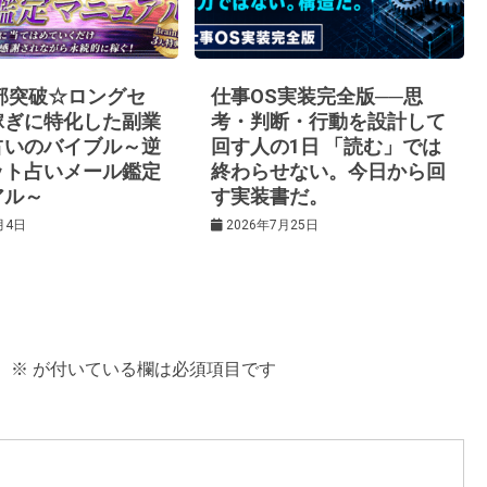
0部突破☆ロングセ
仕事OS実装完全版──思
稼ぎに特化した副業
考・判断・行動を設計して
占いのバイブル～逆
回す人の1日 「読む」では
ット占いメール鑑定
終わらせない。今日から回
アル～
す実装書だ。
月4日
2026年7月25日
。
※
が付いている欄は必須項目です