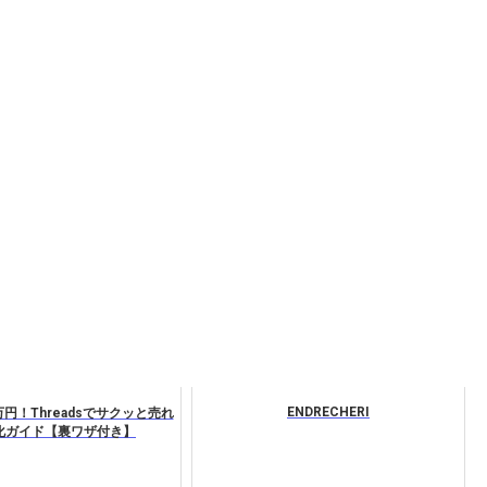
ENDRECHERI
万円！Threadsでサクッと売れ
化ガイド【裏ワザ付き】