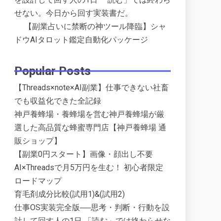
せない。今日から回す実装書だ。
【副業占いに禁断の神ツール降臨】シャ
ドウAIタロット鑑定自動化パッケージ
Popular Posts
【Threads×note×AI副業】仕事できない社畜
でも収益化できた全記録
神戸養蜂場・養蜂場を営む神戸養蜂場が厳
選した高品質な蜂蜜専門店【神戸養蜂場 通
販ショップ】
【副業0円スタート】画像・顔出し不要
AI×Threadsで月5万円を生む！ 初心者限定
ロードマップ
育毛剤成分比較(試用1)&(試用2)
仕事OS実装完全版──思考・判断・行動を設
計して回す人の1日 「読む」では終わらせな