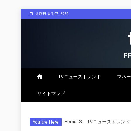
Skip
金曜日, 8月 07, 2026
to
content
P
TVニューストレンド
マネー
サイトマップ
Home
TVニューストレンド
You are Here