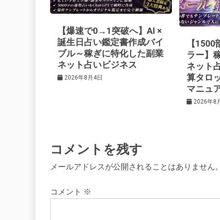
ー
【爆速で0→1突破へ】AI ×
シ
誕生日占い鑑定書作成バイ
【150
ブル～稼ぎに特化した副業
ラー】
ネット占いビジネス
ネット
ョ
算タロ
2026年8月4日
マニュ
ン
2026年8
コメントを残す
メールアドレスが公開されることはありません
コメント
※