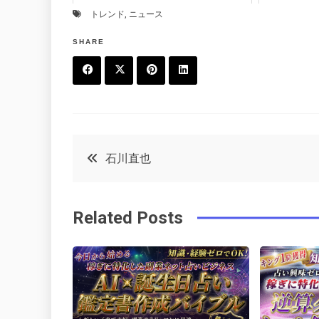
トレンド
,
ニュース
SHARE
F
T
P
L
a
w
in
in
c
it
t
k
投
石川直也
e
t
e
e
稿
b
e
r
d
Related Posts
o
r
e
in
ナ
o
s
ビ
k
t
ゲ