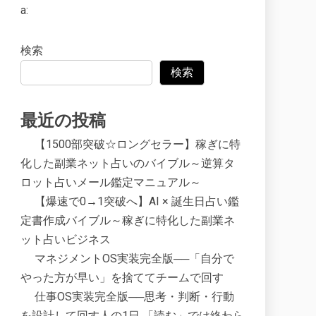
a:
検索
検索
最近の投稿
【1500部突破☆ロングセラー】稼ぎに特
化した副業ネット占いのバイブル～逆算タ
ロット占いメール鑑定マニュアル～
【爆速で0→1突破へ】AI × 誕生日占い鑑
定書作成バイブル～稼ぎに特化した副業ネ
ット占いビジネス
マネジメントOS実装完全版──「自分で
やった方が早い」を捨ててチームで回す
仕事OS実装完全版──思考・判断・行動
を設計して回す人の1日 「読む」では終わら