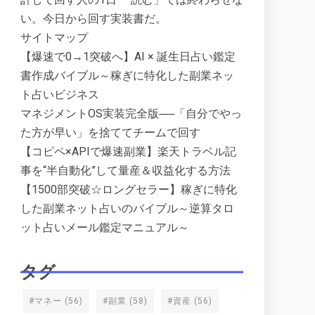
い。今日から回す実装書だ。
サイトマップ
【爆速で0→1突破へ】AI × 誕生日占い鑑定
書作成バイブル～稼ぎに特化した副業ネッ
ト占いビジネス
マネジメントOS実装完全版──「自分でやっ
た方が早い」を捨ててチームで回す
【コピペ×APIで爆速副業】楽天トラベル記
事を“半自動化”して量産＆収益化する方法
【1500部突破☆ロングセラー】稼ぎに特化
した副業ネット占いのバイブル～逆算タロ
ット占いメール鑑定マニュアル～
タグ
#マネー
(56)
#副業
(58)
#資産
(56)