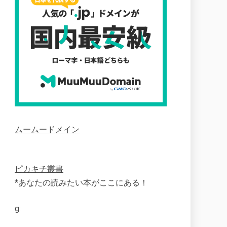
ムームードメイン
ピカキチ叢書
*あなたの読みたい本がここにある！
g: