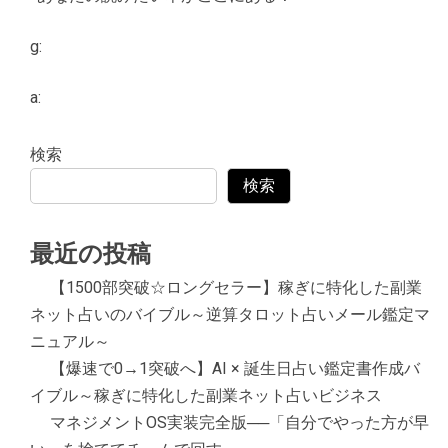
g:
a:
検索
検索
最近の投稿
【1500部突破☆ロングセラー】稼ぎに特化した副業
ネット占いのバイブル～逆算タロット占いメール鑑定マ
ニュアル～
【爆速で0→1突破へ】AI × 誕生日占い鑑定書作成バ
イブル～稼ぎに特化した副業ネット占いビジネス
マネジメントOS実装完全版──「自分でやった方が早