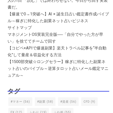
人の1日 「読む」では終わらせない。今日から回す実装
書だ。
【爆速で0→1突破へ】AI × 誕生日占い鑑定書作成バイブ
ル～稼ぎに特化した副業ネット占いビジネス
サイトマップ
マネジメントOS実装完全版──「自分でやった方が早
い」を捨ててチームで回す
【コピペ×APIで爆速副業】楽天トラベル記事を“半自動
化”して量産＆収益化する方法
【1500部突破☆ロングセラー】稼ぎに特化した副業ネ
ット占いのバイブル～逆算タロット占いメール鑑定マニ
ュアル～
タグ
#マネー
(56)
#副業
(58)
#資産
(56)
CFD
(9)
FX
(12)
ふわり
(19)
ふわ姫
(55)