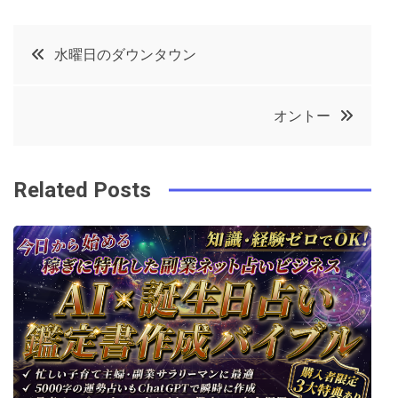
a
w
in
in
c
it
t
k
投
水曜日のダウンタウン
e
t
e
e
稿
b
e
r
d
オントー
o
r
e
in
ナ
o
s
ビ
k
t
Related Posts
ゲ
ー
シ
ョ