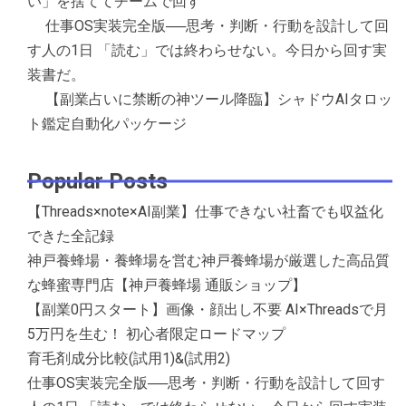
い」を捨ててチームで回す
仕事OS実装完全版──思考・判断・行動を設計して回
す人の1日 「読む」では終わらせない。今日から回す実
装書だ。
【副業占いに禁断の神ツール降臨】シャドウAIタロッ
ト鑑定自動化パッケージ
Popular Posts
【Threads×note×AI副業】仕事できない社畜でも収益化
できた全記録
神戸養蜂場・養蜂場を営む神戸養蜂場が厳選した高品質
な蜂蜜専門店【神戸養蜂場 通販ショップ】
【副業0円スタート】画像・顔出し不要 AI×Threadsで月
5万円を生む！ 初心者限定ロードマップ
育毛剤成分比較(試用1)&(試用2)
仕事OS実装完全版──思考・判断・行動を設計して回す