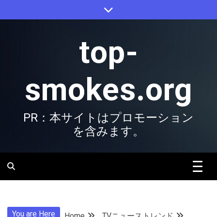
Skip
to
content
top-
smokes.org
PR：本サイトはプロモーション
を含みます。
You are Here
Home
TVニューストレンド