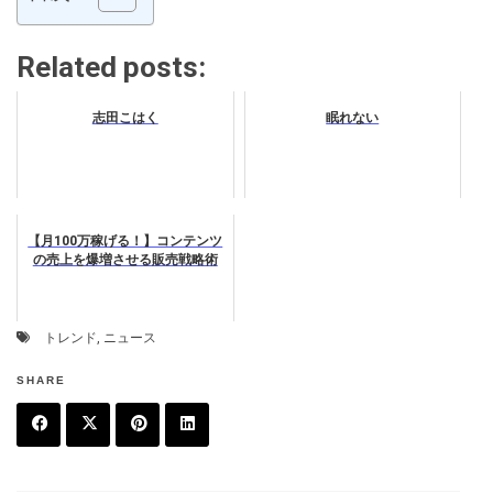
Related posts:
志田こはく
眠れない
【月100万稼げる！】コンテンツ
の売上を爆増させる販売戦略術
トレンド
,
ニュース
SHARE
F
T
P
L