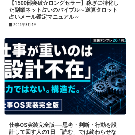
【1500部突破☆ロングセラー】稼ぎに特化し
た副業ネット占いのバイブル～逆算タロット
占いメール鑑定マニュアル～
2026年8月4日
仕事OS実装完全版──思考・判断・行動を設
計して回す人の1日 「読む」では終わらせな