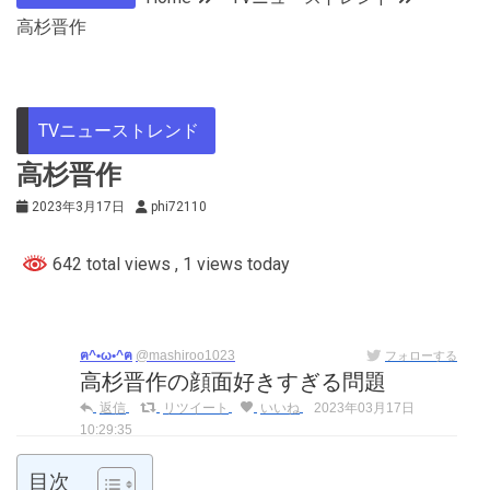
高杉晋作
TVニューストレンド
高杉晋作
2023年3月17日
phi72110
642 total views
, 1 views today
ฅ^•ω•^ฅ
@mashiroo1023
フォローする
高杉晋作の顔面好きすぎる問題
返信
リツイート
いいね
2023年03月17日
10:29:35
目次