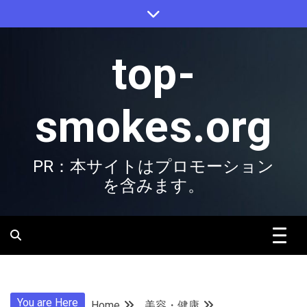
Skip
to
content
top-
smokes.org
PR：本サイトはプロモーション
を含みます。
You are Here
Home
美容・健康