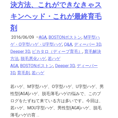
決方法、これができなきゃス
キンヘッド・これが最終育毛
剤
2016/06/09
–
AGA
,
BOSTONボストン
,
M字型ハ
ゲ・O字型ハゲ・U字型ハゲ
,
Q&A
,
ディーパー 3D,
Deeper 3D
,
ピカタロ（ディープ育毛）
,
育毛解決
方法
,
脱毛悪化ハゲ
,
若ハゲ
AGA
,
BOSTONボストン
,
Deeper 3D
,
ディーパー
3D
,
育毛剤
,
若ハゲ
若ハゲ、M字型ハゲ、O字型ハゲ、U字型ハゲ、男
性型(AGA)ハゲ、脱毛薄毛ハゲの悩みで、このブ
ログをたずねて来ている方は多いです。今回は、
若ハゲ、MOU字型ハゲ、男性型(AGA)ハゲ、脱毛
薄毛ハゲの育 …