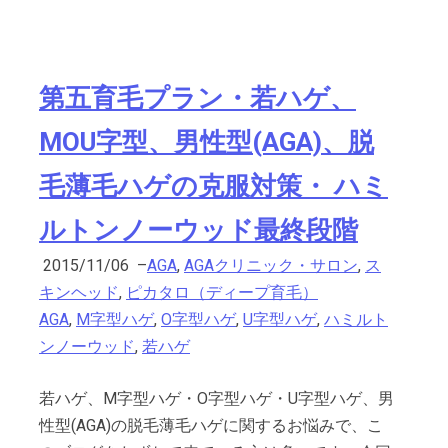
第五育毛プラン・若ハゲ、
MOU字型、男性型(AGA)、脱
毛薄毛ハゲの克服対策・ ハミ
ルトンノーウッド最終段階
2015/11/06
–
AGA
,
AGAクリニック・サロン
,
ス
キンヘッド
,
ピカタロ（ディープ育毛）
AGA
,
M字型ハゲ
,
O字型ハゲ
,
U字型ハゲ
,
ハミルト
ンノーウッド
,
若ハゲ
若ハゲ、M字型ハゲ・O字型ハゲ・U字型ハゲ、男
性型(AGA)の脱毛薄毛ハゲに関するお悩みで、こ