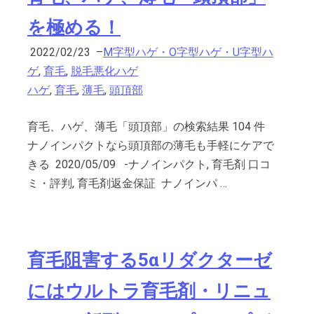
を極める！
2022/02/23
–
M字型ハゲ・O字型ハゲ・U字型ハ
ゲ
,
育毛
,
脱毛悪化ハゲ
ハゲ
,
育毛
,
薄毛
,
頭頂部
育毛、ハゲ、薄毛「頭頂部」の検索結果 104 件
ナノインパクトなら頭頂部の薄毛も手軽にケアで
きる 2020/05/09 -ナノインパクト, 育毛剤 口コ
ミ・評判, 育毛剤返金保証 ナノインパ …
育毛阻害する5αリダクターゼ
にはウルトラ育毛剤・リニュ