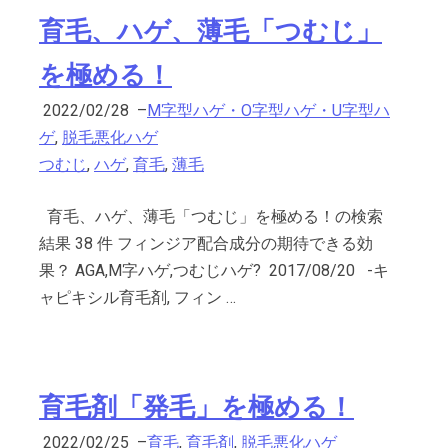
育毛、ハゲ、薄毛「つむじ」
を極める！
2022/02/28
–
M字型ハゲ・O字型ハゲ・U字型ハ
ゲ
,
脱毛悪化ハゲ
つむじ
,
ハゲ
,
育毛
,
薄毛
育毛、ハゲ、薄毛「つむじ」を極める！の検索
結果 38 件 フィンジア配合成分の期待できる効
果？ AGA,M字ハゲ,つむじハゲ? 2017/08/20 -キ
ャピキシル育毛剤, フィン …
育毛剤「発毛」を極める！
2022/02/25
–
育毛
,
育毛剤
,
脱毛悪化ハゲ