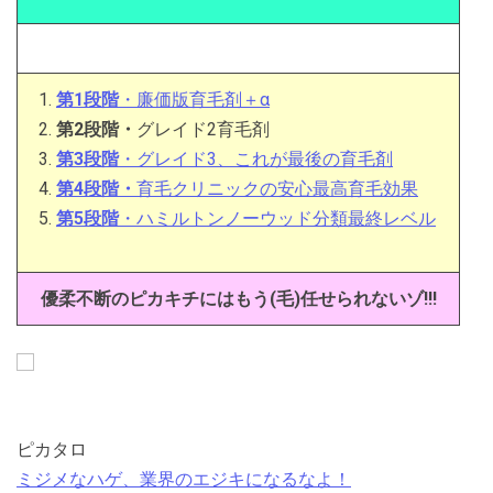
第1段階
・廉価版育毛剤＋α
第2段階・
グレイド2育毛剤
第3段階
・グレイド3、これが最後の育毛剤
第4段階・
育毛クリニックの安心最高育毛効果
第5段階
・ハミルトンノーウッド分類最終レベル
優柔不断のピカキチにはもう(毛)任せられないゾ!!!
ピカタロ
ミジメなハゲ、業界のエジキになるなよ！