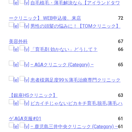
自毛植毛・薄毛解決なら【アイランドタワ
ークリニック】 WEB申込後、来店
72
男性の頭髪の悩みに！【TOMクリニック】
美容外科
67
「育毛剤 効かない」どうして？
66
– AGAクリニック (Category) –
65
患者様満足度99％薄毛治療専門クリニック
【銀座HSクリニック】
63
ピカイチじゃないピカキチ育毛,脱毛,薄毛,ハ
ゲ,AGA克服#01
61
– 鹿児島三井中央クリニック (Category) –
61