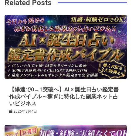
ビ
k
t
Related Posts
ゲ
ー
シ
ョ
ン
【爆速で0→1突破へ】AI × 誕生日占い鑑定書
作成バイブル～稼ぎに特化した副業ネット占
いビジネス
2026年8月4日