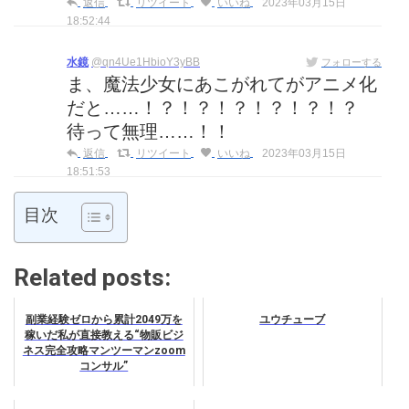
返信
リツイート
いいね
2023年03月15日
18:52:44
水鏡
@qn4Ue1HbioY3yBB
フォローする
ま、魔法少女にあこがれてがアニメ化
だと……！？！？！？！？！？！？
待って無理……！！
返信
リツイート
いいね
2023年03月15日
18:51:53
目次
Related posts:
副業経験ゼロから累計2049万を
ユウチューブ
稼いだ私が直接教える“物販ビジ
ネス完全攻略マンツーマンzoom
コンサル”