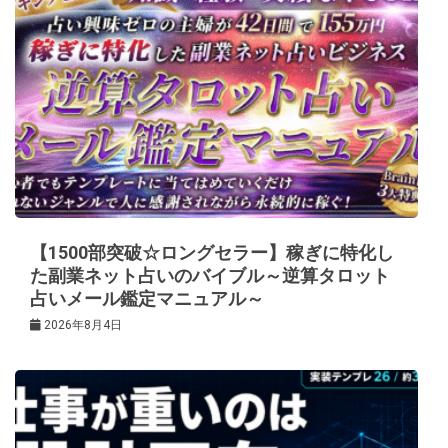
【1500部突破☆ロングセラー】稼ぎに特化し
た副業ネット占いのバイブル～逆算タロット
占いメール鑑定マニュアル～
2026年8月4日