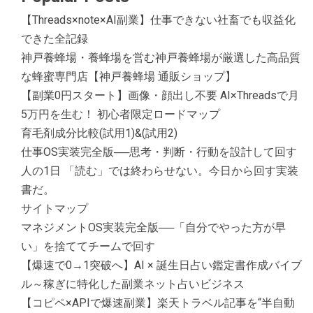
【Threads×note×AI副業】仕事できない社畜でも収益化
できた全記録
神戸養蜂場・養蜂場を営む神戸養蜂場が厳選した高品質
な蜂蜜専門店【神戸養蜂場 通販ショップ】
【副業0円スタート】画像・顔出し不要 AI×Threadsで月
5万円を生む！ 初心者限定ロードマップ
育毛剤成分比較(試用1)&(試用2)
仕事OS実装完全版──思考・判断・行動を設計して回す
人の1日 「読む」では終わらせない。今日から回す実装
書だ。
サイトマップ
マネジメントOS実装完全版──「自分でやった方が早
い」を捨ててチームで回す
【爆速で0→1突破へ】AI × 誕生日占い鑑定書作成バイブ
ル～稼ぎに特化した副業ネット占いビジネス
【コピペ×APIで爆速副業】楽天トラベル記事を“半自動