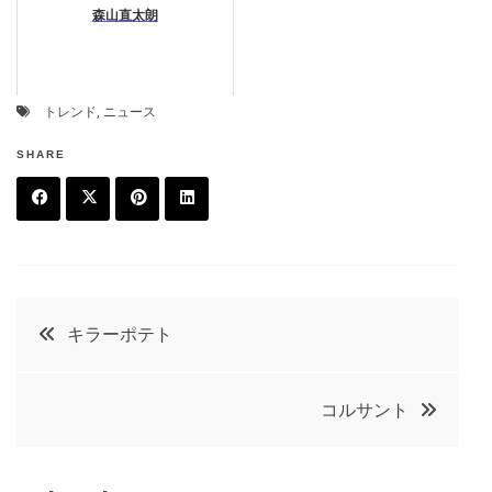
森山直太朗
トレンド
,
ニュース
SHARE
F
T
P
L
a
w
in
in
c
it
t
k
投
キラーポテト
e
t
e
e
稿
b
e
r
d
コルサント
o
r
e
in
ナ
o
s