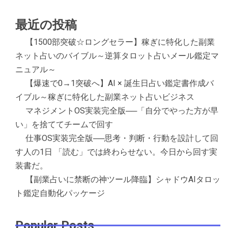
最近の投稿
【1500部突破☆ロングセラー】稼ぎに特化した副業
ネット占いのバイブル～逆算タロット占いメール鑑定マ
ニュアル～
【爆速で0→1突破へ】AI × 誕生日占い鑑定書作成バ
イブル～稼ぎに特化した副業ネット占いビジネス
マネジメントOS実装完全版──「自分でやった方が早
い」を捨ててチームで回す
仕事OS実装完全版──思考・判断・行動を設計して回
す人の1日 「読む」では終わらせない。今日から回す実
装書だ。
【副業占いに禁断の神ツール降臨】シャドウAIタロッ
ト鑑定自動化パッケージ
Popular Posts