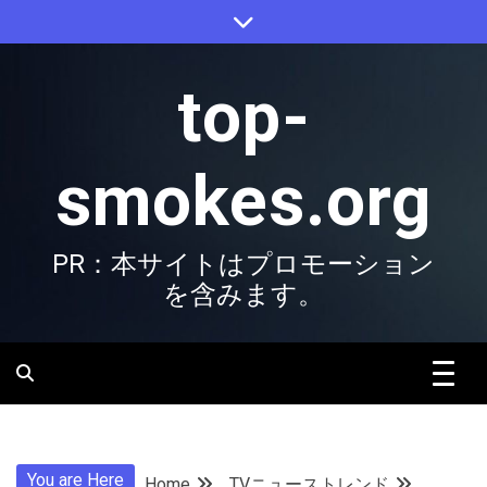
Skip
to
content
top-
smokes.org
PR：本サイトはプロモーション
を含みます。
You are Here
Home
TVニューストレンド