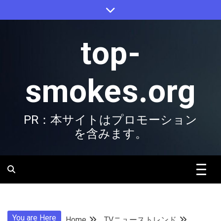
Skip
to
content
top-
smokes.org
PR：本サイトはプロモーション
を含みます。
You are Here
Home
TVニューストレンド