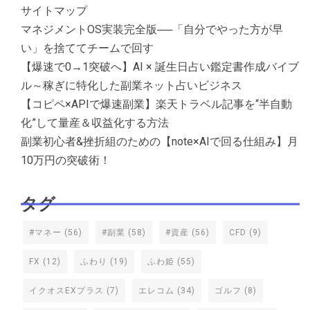
サイトマップ
マネジメントOS実装完全版──「自分でやった方が早
い」を捨ててチームで回す
【爆速で0→1突破へ】AI × 誕生日占い鑑定書作成バイブ
ル～稼ぎに特化した副業ネット占いビジネス
【コピペ×APIで爆速副業】楽天トラベル記事を“半自動
化”して量産＆収益化する方法
副業初心者&挫折組のための【note×AIで回る仕組み】月
10万円の突破術！
タグ
#マネー
(56)
#副業
(58)
#資産
(56)
CFD
(9)
FX
(12)
ふわり
(19)
ふわ姫
(55)
イクオスEXプラス
(7)
エレコム
(34)
ゴルフ
(8)