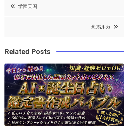
投
学園天国
e
t
e
e
稿
b
e
r
d
斑鳩ルカ
o
r
e
in
ナ
o
s
ビ
k
t
Related Posts
ゲ
ー
シ
ョ
ン