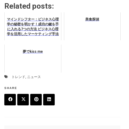
Related posts:
マインドシフター：ビジネス心理
美食探偵
学の秘密を明かす！成功の鍵を手
に入れる7つの方法 ビジネス心理
学を活用したマーケティング手法
夢でkiss me
トレンド
,
ニュース
SHARE
F
T
P
L
a
w
in
in
c
it
t
k