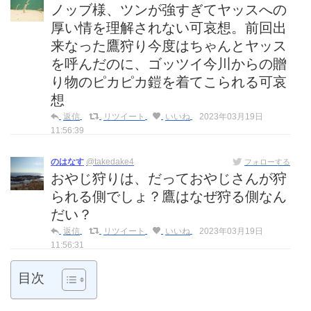
ノッブ様、ツンが強すぎてヤッスへの
厚い情を理解されない可哀想。前回出
来なった鷹狩り今度はちゃんとヤッス
を呼んだのに、ゴッツイ今川からの贈
り物のピカピカ鎧を着てこられる可哀
想
返信
リツイート
いいね
2023年03月19日
11:56:39
のはなす
@takedake4
フォローする
おやじ狩りは、だっておやじさんが狩
られる側でしょ？鷹はなぜ狩る側なん
だい？
返信
リツイート
いいね
2023年03月19日
11:56:31
目次