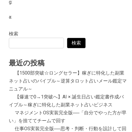
g:
a:
検索
検索
最近の投稿
【1500部突破☆ロングセラー】稼ぎに特化した副業
ネット占いのバイブル～逆算タロット占いメール鑑定マ
ニュアル～
【爆速で0→1突破へ】AI × 誕生日占い鑑定書作成バ
イブル～稼ぎに特化した副業ネット占いビジネス
マネジメントOS実装完全版──「自分でやった方が早
い」を捨ててチームで回す
仕事OS実装完全版──思考・判断・行動を設計して回