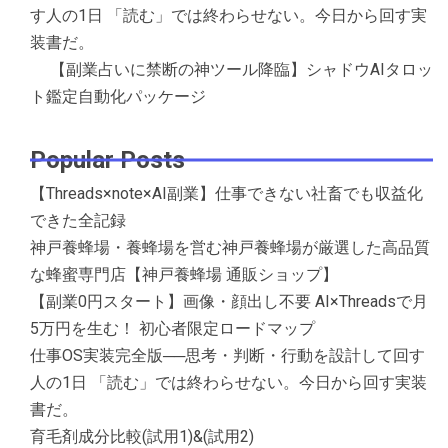
す人の1日 「読む」では終わらせない。今日から回す実
装書だ。
【副業占いに禁断の神ツール降臨】シャドウAIタロッ
ト鑑定自動化パッケージ
Popular Posts
【Threads×note×AI副業】仕事できない社畜でも収益化
できた全記録
神戸養蜂場・養蜂場を営む神戸養蜂場が厳選した高品質
な蜂蜜専門店【神戸養蜂場 通販ショップ】
【副業0円スタート】画像・顔出し不要 AI×Threadsで月
5万円を生む！ 初心者限定ロードマップ
仕事OS実装完全版──思考・判断・行動を設計して回す
人の1日 「読む」では終わらせない。今日から回す実装
書だ。
育毛剤成分比較(試用1)&(試用2)