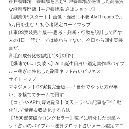
神戸養蜂場・養蜂場を営む神戸養蜂場が厳選した高品質
な蜂蜜専門店【神戸養蜂場 通販ショップ】
【副業0円スタート】画像・顔出し不要 AI×Threadsで月
5万円を生む！ 初心者限定ロードマップ
仕事OS実装完全版──思考・判断・行動を設計して回す
人の1日 「読む」では終わらせない。今日から回す実装
書だ。
育毛剤成分比較(試用1)&(試用2)
【爆速で0→1突破へ】AI × 誕生日占い鑑定書作成バイブ
ル～稼ぎに特化した副業ネット占いビジネス
サイトマップ
マネジメントOS実装完全版──「自分でやった方が早
い」を捨ててチームで回す
【コピペ×APIで爆速副業】楽天トラベル記事を“半自動
化”して量産＆収益化する方法
【1500部突破☆ロングセラー】稼ぎに特化した副業ネ
ット占いのバイブル～逆算タロット占いメール鑑定マニ