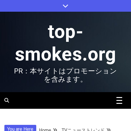
Skip
to
content
top-
smokes.org
PR：本サイトはプロモーション
を含みます。
You are Here
Home
TVニューストレンド