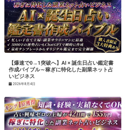
ー
シ
ョ
ン
【爆速で0→1突破へ】AI × 誕生日占い鑑定書
作成バイブル～稼ぎに特化した副業ネット占
いビジネス
2026年8月4日