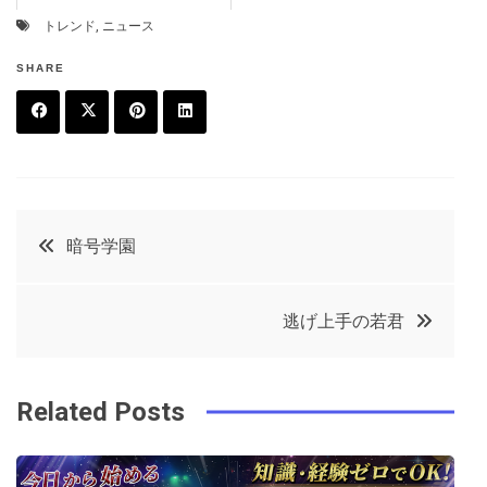
トレンド
,
ニュース
SHARE
F
T
P
L
a
w
in
in
c
it
t
k
投
暗号学園
e
t
e
e
稿
b
e
r
d
逃げ上手の若君
o
r
e
in
ナ
o
s
ビ
k
t
Related Posts
ゲ