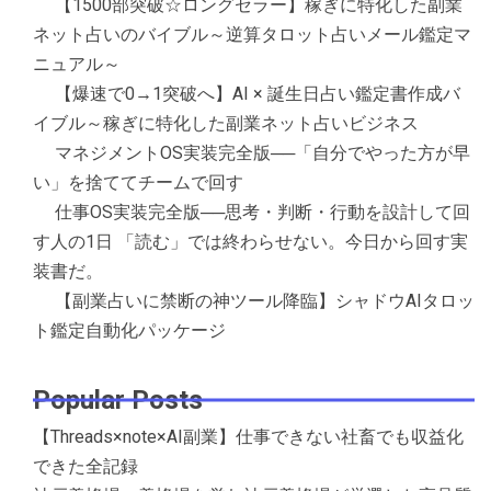
【1500部突破☆ロングセラー】稼ぎに特化した副業
ネット占いのバイブル～逆算タロット占いメール鑑定マ
ニュアル～
【爆速で0→1突破へ】AI × 誕生日占い鑑定書作成バ
イブル～稼ぎに特化した副業ネット占いビジネス
マネジメントOS実装完全版──「自分でやった方が早
い」を捨ててチームで回す
仕事OS実装完全版──思考・判断・行動を設計して回
す人の1日 「読む」では終わらせない。今日から回す実
装書だ。
【副業占いに禁断の神ツール降臨】シャドウAIタロッ
ト鑑定自動化パッケージ
Popular Posts
【Threads×note×AI副業】仕事できない社畜でも収益化
できた全記録