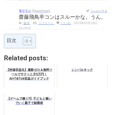
モリリン
@moririnseiji
フォローする
齋藤飛鳥卒コンはスルーかな。うん。
返信
リツイート
いいね
2023年03月19日
16:29:02
目次
Related posts:
【秒速収益化】撮影ゼロ＆無料ツ
シンバルキック
ールでサクッと月5万円！
AI×TikTok収益ガイドブック
【ゲームで稼ぐ!!】子どもと稼い
でいく親子で副業術