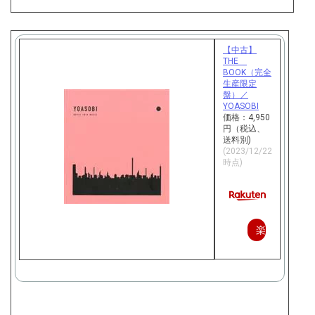
入
【中古】
THE
BOOK（完全
生産限定
盤）／
YOASOBI
価格：4,950
円（税込、
送料別)
(2023/12/22
時点)
楽
天
で
購