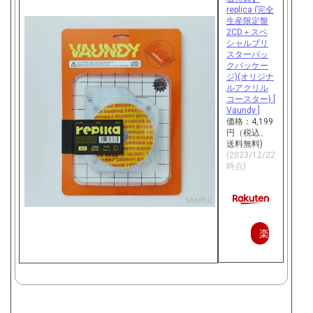
replica (完全
生産限定盤
2CD＋スペ
シャルブリ
スターパッ
クパッケー
ジ)(オリジナ
ルアクリル
コースター) [
Vaundy ]
価格：4,199
円（税込、
送料無料)
(2023/12/22
時点)
楽
天
で
購