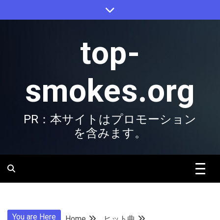
Skip
to
content
top-
smokes.org
PR：本サイトはプロモーション
を含みます。
You are Here
Home
ヒット曲