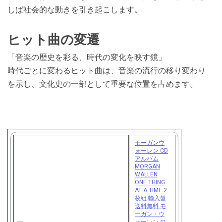
しば社会的な動きを引き起こします。
ヒット曲の変遷
「音楽の歴史を彩る、時代の変化を映す鏡」
時代ごとに変わるヒット曲は、音楽の流行の移り変わり
を示し、文化史の一部として重要な位置を占めます。
モーガンウ
ォーレン CD
アルバム
MORGAN
WALLEN
ONE THING
AT A TIME 2
枚組 輸入盤
送料無料 モ
ーガン・ウ