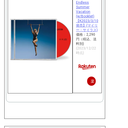
Endless
Summer
Vacation
(w/Booklet)
【K2023/3/10
発売】(マイリ
ー・サイラス)
価格：2,290
円（税込、送
料別)
(2023/12/22
時点)
楽
天
で
購
入