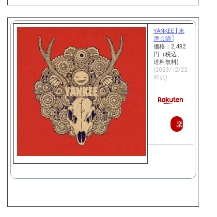
入
YANKEE [ 米
津玄師 ]
価格：2,482
円（税込、
送料無料)
(2023/12/22
時点)
楽
天
で
購
入