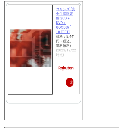
コリンズ (完
全生産限定
盤 2CD＋
DVD＋
GOODS) [
10-FEET ]
価格：5,441
円（税込、
送料無料)
(2023/12/22
時点)
楽
天
で
購
入