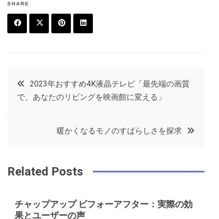
SHARE
F
T
P
L
a
w
in
in
c
it
t
k
投
2023年おすすめ4K液晶テレビ「最先端の画質
e
t
e
e
で、あなたのリビングを映画館に変える」
稿
b
e
r
d
o
r
e
in
ナ
暖かくなるモノのすばらしさを探求
o
s
ビ
k
t
Related Posts
ゲ
チャップアップ ビフォーアフター：実際の効
ー
果とユーザーの声