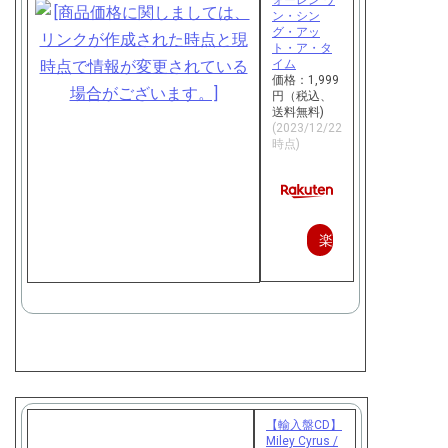
ォーレン ワ
ン・シン
グ・アッ
ト・ア・タ
イム
価格：1,999
円（税込、
送料無料)
(2023/12/22
時点)
楽
天
で
購
入
【輸入盤CD】
Miley Cyrus /