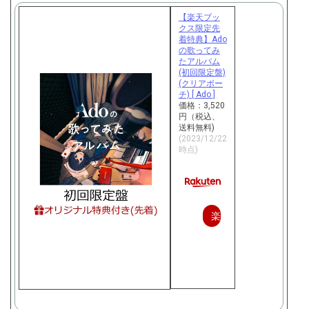
【楽天ブッ
クス限定先
着特典】Ado
の歌ってみ
たアルバム
(初回限定盤)
(クリアポー
チ) [ Ado ]
価格：3,520
円（税込、
送料無料)
(2023/12/22
時点)
楽
天
で
購
入