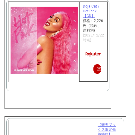
Doja Cat /
Hot Pink
【CD】
価格：2,226
円（税込、
送料別)
(2023/12/22
時点)
楽
天
で
購
入
【楽天ブッ
クス限定先
着特典】