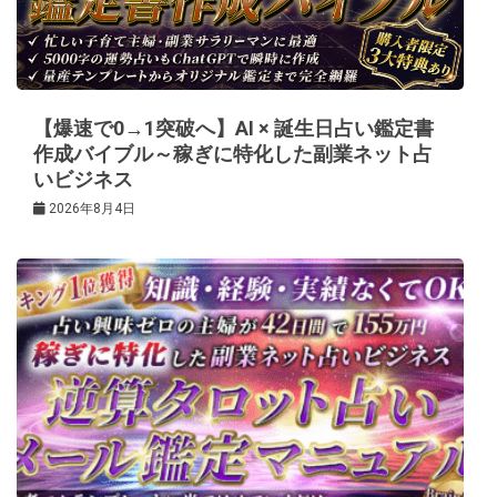
ョ
ン
【爆速で0→1突破へ】AI × 誕生日占い鑑定書
作成バイブル～稼ぎに特化した副業ネット占
いビジネス
2026年8月4日