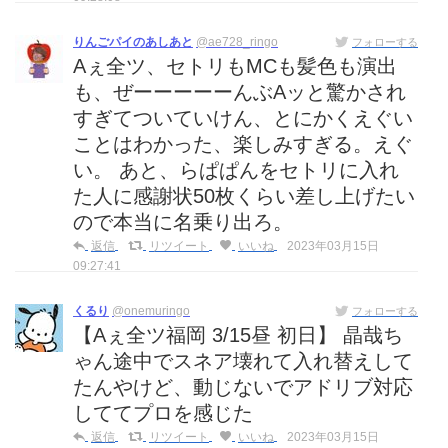
りんごパイのあしあと
@ae728_ringo
フォローする
Aぇ全ツ、セトリもMCも髪色も演出
も、ぜーーーーーんぶAッと驚かされ
すぎてついていけん、とにかくえぐい
ことはわかった、楽しみすぎる。えぐ
い。 あと、らぱぱんをセトリに入れ
た人に感謝状50枚くらい差し上げたい
ので本当に名乗り出ろ。
返信
リツイート
いいね
2023年03月15日
09:27:41
くるり
@onemuringo
フォローする
【Aぇ全ツ福岡 3/15昼 初日】 晶哉ち
ゃん途中でスネア壊れて入れ替えして
たんやけど、動じないでアドリブ対応
しててプロを感じた
返信
リツイート
いいね
2023年03月15日