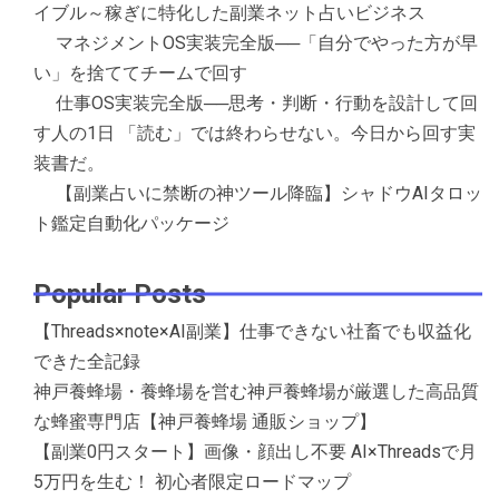
イブル～稼ぎに特化した副業ネット占いビジネス
マネジメントOS実装完全版──「自分でやった方が早
い」を捨ててチームで回す
仕事OS実装完全版──思考・判断・行動を設計して回
す人の1日 「読む」では終わらせない。今日から回す実
装書だ。
【副業占いに禁断の神ツール降臨】シャドウAIタロッ
ト鑑定自動化パッケージ
Popular Posts
【Threads×note×AI副業】仕事できない社畜でも収益化
できた全記録
神戸養蜂場・養蜂場を営む神戸養蜂場が厳選した高品質
な蜂蜜専門店【神戸養蜂場 通販ショップ】
【副業0円スタート】画像・顔出し不要 AI×Threadsで月
5万円を生む！ 初心者限定ロードマップ