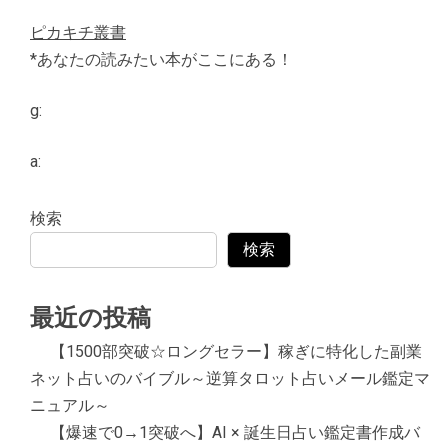
ピカキチ叢書
*あなたの読みたい本がここにある！
g:
a:
検索
検索
最近の投稿
【1500部突破☆ロングセラー】稼ぎに特化した副業
ネット占いのバイブル～逆算タロット占いメール鑑定マ
ニュアル～
【爆速で0→1突破へ】AI × 誕生日占い鑑定書作成バ