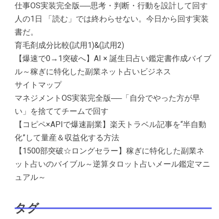
仕事OS実装完全版──思考・判断・行動を設計して回す
人の1日 「読む」では終わらせない。今日から回す実装
書だ。
育毛剤成分比較(試用1)&(試用2)
【爆速で0→1突破へ】AI × 誕生日占い鑑定書作成バイブ
ル～稼ぎに特化した副業ネット占いビジネス
サイトマップ
マネジメントOS実装完全版──「自分でやった方が早
い」を捨ててチームで回す
【コピペ×APIで爆速副業】楽天トラベル記事を“半自動
化”して量産＆収益化する方法
【1500部突破☆ロングセラー】稼ぎに特化した副業ネ
ット占いのバイブル～逆算タロット占いメール鑑定マニ
ュアル～
タグ