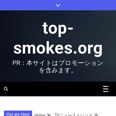
Skip
to
content
top-
smokes.org
PR：本サイトはプロモーション
を含みます。
You are Here
Home
TVニューストレンド