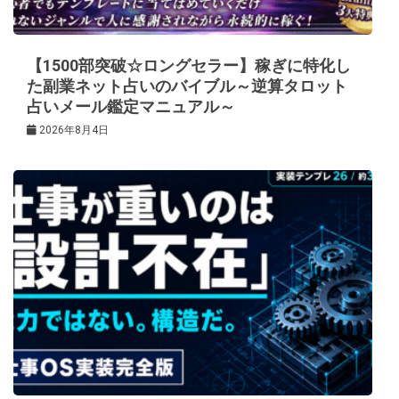
【1500部突破☆ロングセラー】稼ぎに特化し
た副業ネット占いのバイブル～逆算タロット
占いメール鑑定マニュアル～
2026年8月4日