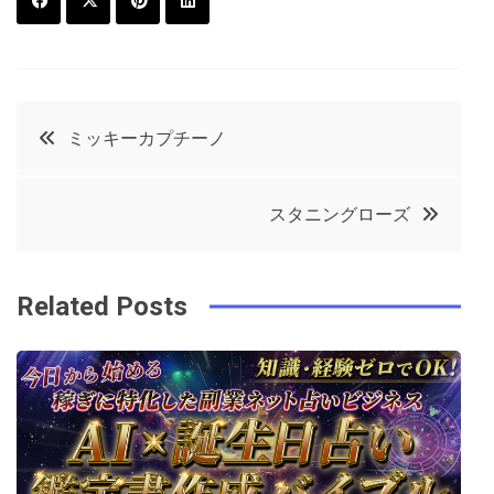
F
T
P
L
a
w
in
in
c
it
t
k
投
ミッキーカプチーノ
e
t
e
e
稿
b
e
r
d
スタニングローズ
o
r
e
in
ナ
o
s
ビ
k
t
Related Posts
ゲ
ー
シ