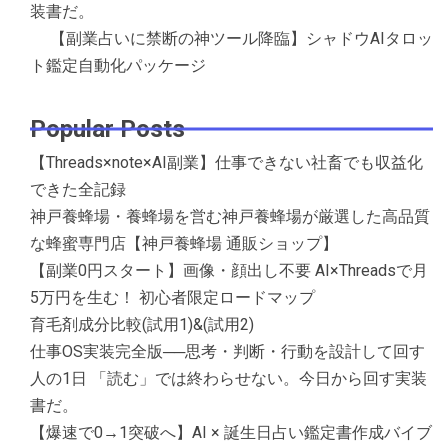
装書だ。
【副業占いに禁断の神ツール降臨】シャドウAIタロッ
ト鑑定自動化パッケージ
Popular Posts
【Threads×note×AI副業】仕事できない社畜でも収益化
できた全記録
神戸養蜂場・養蜂場を営む神戸養蜂場が厳選した高品質
な蜂蜜専門店【神戸養蜂場 通販ショップ】
【副業0円スタート】画像・顔出し不要 AI×Threadsで月
5万円を生む！ 初心者限定ロードマップ
育毛剤成分比較(試用1)&(試用2)
仕事OS実装完全版──思考・判断・行動を設計して回す
人の1日 「読む」では終わらせない。今日から回す実装
書だ。
【爆速で0→1突破へ】AI × 誕生日占い鑑定書作成バイブ