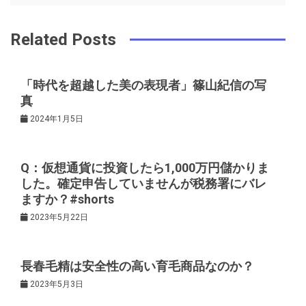
ナ
o
s
ビ
k
t
Related Posts
ゲ
「時代を超越した美の表現者」篠山紀信の写
真
ー
2024年1月5日
シ
Q：仮想通貨に投資したら1,000万円儲かりま
ョ
した。確定申告していませんが税務署にバレ
ますか？#shorts
ン
2023年5月22日
長春毛精は安全性の高い育毛商品なのか？
2023年5月3日