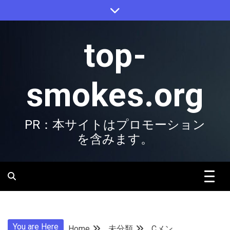
Skip
to
content
top-
smokes.org
PR：本サイトはプロモーション
を含みます。
You are Here
Home
未分類
Cメン