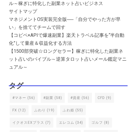
ル～稼ぎに特化した副業ネット占いビジネス
サイトマップ
マネジメントOS実装完全版──「自分でやった方が早
い」を捨ててチームで回す
【コピペ×APIで爆速副業】楽天トラベル記事を“半自動
化”して量産＆収益化する方法
【1500部突破☆ロングセラー】稼ぎに特化した副業ネ
ット占いのバイブル～逆算タロット占いメール鑑定マニ
ュアル～
タグ
#マネー
(56)
#副業
(58)
#資産
(56)
CFD
(9)
FX
(12)
ふわり
(19)
ふわ姫
(55)
イクオスEXプラス
(7)
エレコム
(34)
ゴルフ
(8)