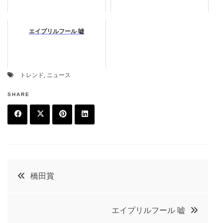
エイプリルフール 嘘
トレンド
,
ニュース
SHARE
F
T
P
L
a
w
in
in
c
it
t
k
投
橋田賞
e
t
e
e
稿
b
e
r
d
エイプリルフール 嘘
o
r
e
in