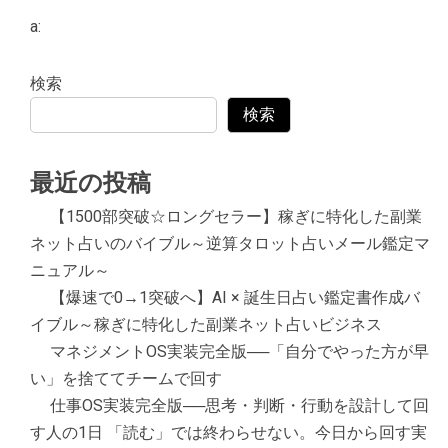
a:
検索
検索
最近の投稿
【1500部突破☆ロングセラー】稼ぎに特化した副業
ネット占いのバイブル～逆算タロット占いメール鑑定マ
ニュアル～
【爆速で0→1突破へ】AI × 誕生日占い鑑定書作成バ
イブル～稼ぎに特化した副業ネット占いビジネス
マネジメントOS実装完全版──「自分でやった方が早
い」を捨ててチームで回す
仕事OS実装完全版──思考・判断・行動を設計して回
す人の1日 「読む」では終わらせない。今日から回す実