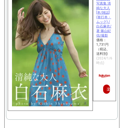
写真集 清
純な大人
[本/雑誌]
(単行本・
ムック) /
白石麻衣/
著 篠山紀
信/撮影
価格：
1,731円
（税込、
送料別)
(2024/1/6
時点)
楽
天
で
購
入