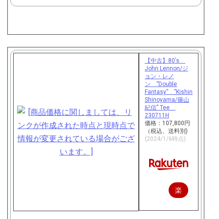
で
購
入
【中古】80’s
John Lennon/ジ
ョン・レノ
ン ”Double
Fantasy” ”Kishin
Shinoyama/篠山
紀信” Tee
230711H
価格：107,800円
（税込、送料別)
(2024/1/6時点)
楽
天