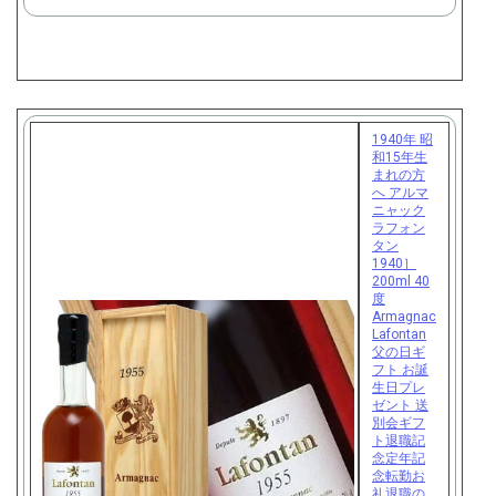
で
購
入
1940年 昭
和15年生
まれの方
へ アルマ
ニャック
ラフォン
タン
1940］
200ml 40
度
Armagnac
Lafontan
父の日ギ
フト お誕
生日プレ
ゼント 送
別会ギフ
ト退職記
念定年記
念転勤お
礼退職の