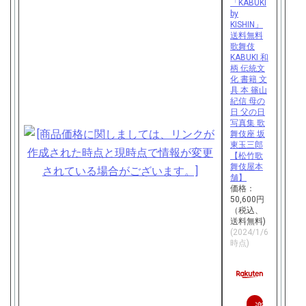
「KABUKI
by
KISHIN」
送料無料
歌舞伎
KABUKI 和
柄 伝統文
化 書籍 文
具 本 篠山
紀信 母の
日 父の日
写真集 歌
舞伎座 坂
東玉三郎
【松竹歌
舞伎屋本
舗】
価格：
50,600円
（税込、
送料無料)
(2024/1/6
時点)