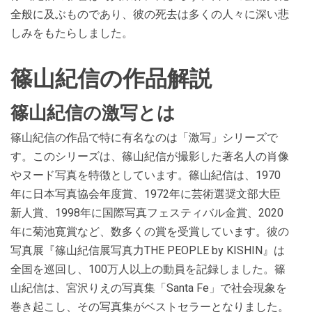
全般に及ぶものであり、彼の死去は多くの人々に深い悲
しみをもたらしました​​​​​​。
篠山紀信の作品解説
篠山紀信の激写とは
篠山紀信の作品で特に有名なのは「激写」シリーズで
す。このシリーズは、篠山紀信が撮影した著名人の肖像
やヌード写真を特徴としています。篠山紀信は、1970
年に日本写真協会年度賞、1972年に芸術選奨文部大臣
新人賞、1998年に国際写真フェスティバル金賞、2020
年に菊池寛賞など、数多くの賞を受賞しています。彼の
写真展『篠山紀信展写真力THE PEOPLE by KISHIN』は
全国を巡回し、100万人以上の動員を記録しました。篠
山紀信は、宮沢りえの写真集「Santa Fe」で社会現象を
巻き起こし、その写真集がベストセラーとなりました。