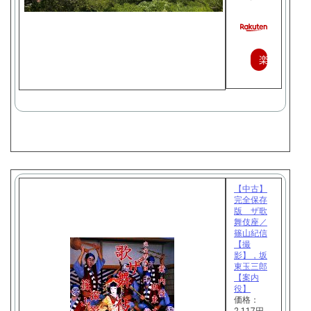
楽
天
で
購
入
【中古】
完全保存
版 ザ歌
舞伎座／
篠山紀信
【撮
影】，坂
東玉三郎
【案内
役】
価格：
2,117円