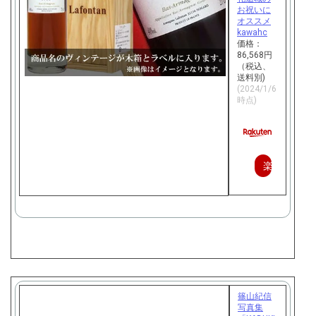
お祝いに
オススメ
kawahc
価格：
86,568円
（税込、
送料別)
(2024/1/6
時点)
楽
天
で
購
入
篠山紀信
写真集