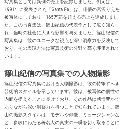
写真集としては異例の売上を記録しました。例えば、
1991年に発表された「Santa Fe」は、俳優の宮沢りえを
被写体にしており、165万部を超える売上を達成しまし
た。この写真集は、篠山紀信の代表作として広く知ら
れ、当時の社会に大きな影響を与えました。篠山紀信の
写真集は、彼のユニークな視点と深い洞察力を反映して
おり、その表現方法は写真芸術の分野で高く評価されて
います。
篠山紀信の写真集での人物撮影
篠山紀信の写真集における人物撮影は、彼の特筆すべき
芸術的スタイルを示しています。彼は、被写体の個性や
内面を捉えることに長けており、その作品は感情豊かで
ありながら深い洞察力を持つことで知られています。篠
山の撮影スタイルは、モデルや俳優、ミュージシャンな
ど、多岐にわたる著名人の真実の一瞬を切り取ることに