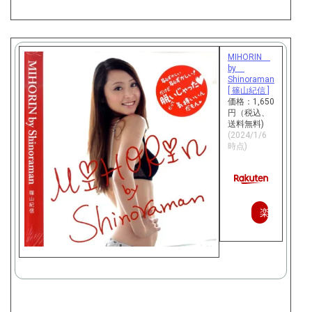
MIHORIN
by
Shinoraman
[ 篠山紀信 ]
価格：1,650
円（税込、
送料無料)
(2024/1/6
時点)
楽
天
で
購
入