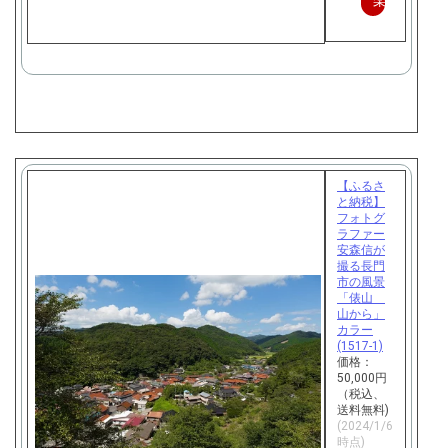
楽
天
で
購
入
【ふるさ
と納税】
フォトグ
ラファー
安森信が
撮る長門
市の風景
「俵山
山から」
カラー
(1517-1)
価格：
50,000円
（税込、
送料無料)
(2024/1/6
時点)