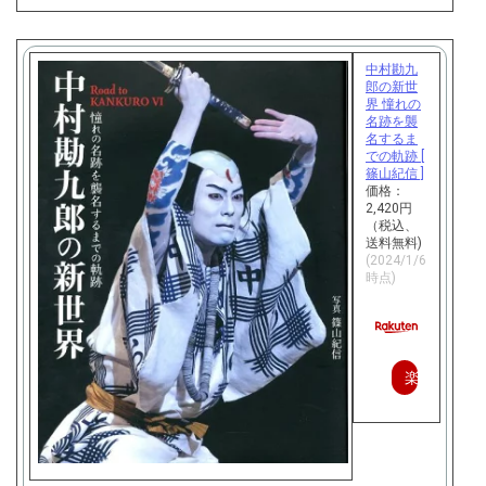
中村勘九
郎の新世
界 憧れの
名跡を襲
名するま
での軌跡 [
篠山紀信 ]
価格：
2,420円
（税込、
送料無料)
(2024/1/6
時点)
楽
天
で
購