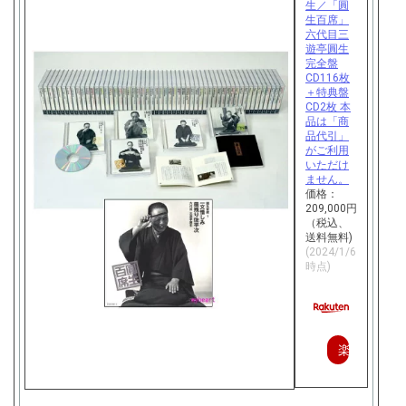
生／「圓
生百席」
六代目三
遊亭圓生
完全盤
CD116枚
＋特典盤
CD2枚 本
品は「商
品代引」
がご利用
いただけ
ません。
価格：
209,000円
（税込、
送料無料)
(2024/1/6
時点)
楽
天