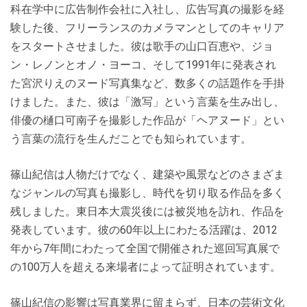
科在学中に広告制作会社に入社し、広告写真の撮影を経
験した後、フリーランスのカメラマンとしてのキャリア
をスタートさせました。彼は歌手の山口百恵や、ジョ
ン・レノンとオノ・ヨーコ、そして1991年に発表され
た宮沢りえのヌード写真集など、数多くの話題作を手掛
けました。また、彼は「激写」という言葉を生み出し、
俳優の樋口可南子を撮影した作品が「ヘアヌード」とい
う言葉の流行を生んだことでも知られています。
篠山紀信は人物だけでなく、建築や風景などのさまざま
なジャンルの写真も撮影し、時代を切り取る作品を多く
残しました。東日本大震災後には被災地を訪れ、作品を
発表しています。彼の60年以上にわたる活躍は、2012
年から7年間にわたって全国で開催された巡回写真展で
の100万人を超える来場者によって証明されています。
篠山紀信の影響は写真業界に留まらず、日本の芸術文化