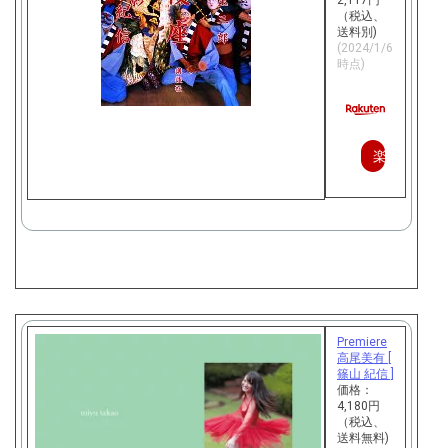
（税込、
送料別)
(2024/1/6
時点)
楽
天
で
購
入
Premiere
高尾美有 [
篠山 紀信 ]
価格：
4,180円
（税込、
送料無料)