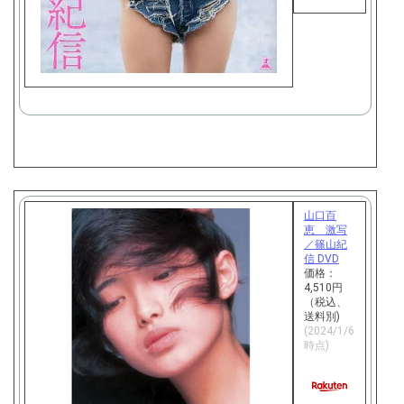
天
で
購
入
山口百
恵 激写
／篠山紀
信 DVD
価格：
4,510円
（税込、
送料別)
(2024/1/6
時点)