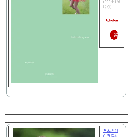
(2024/1/6
時点)
楽
天
で
購
入
乃木坂46
白石麻衣