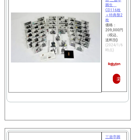
圓生
CD116枚
＋特典盤2
枚
価格：
209,000円
（税込、
送料別)
(2024/1/6
時点)
楽
天
で
購
入
三遊亭圓