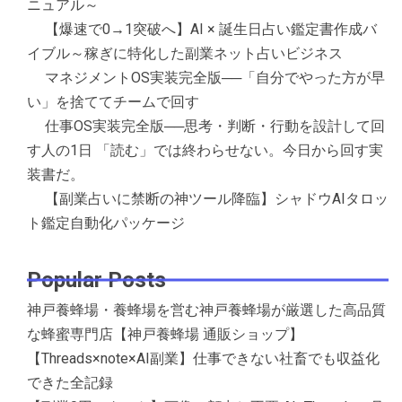
ニュアル～
【爆速で0→1突破へ】AI × 誕生日占い鑑定書作成バ
イブル～稼ぎに特化した副業ネット占いビジネス
マネジメントOS実装完全版──「自分でやった方が早
い」を捨ててチームで回す
仕事OS実装完全版──思考・判断・行動を設計して回
す人の1日 「読む」では終わらせない。今日から回す実
装書だ。
【副業占いに禁断の神ツール降臨】シャドウAIタロッ
ト鑑定自動化パッケージ
Popular Posts
神戸養蜂場・養蜂場を営む神戸養蜂場が厳選した高品質
な蜂蜜専門店【神戸養蜂場 通販ショップ】
【Threads×note×AI副業】仕事できない社畜でも収益化
できた全記録