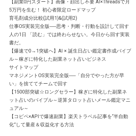
【副業0円スタート】画像・顔出し不要 AI×Threadsで月
5万円を生む！ 初心者限定ロードマップ
育毛剤成分比較(試用1)&(試用2)
仕事OS実装完全版──思考・判断・行動を設計して回す
人の1日 「読む」では終わらせない。今日から回す実装
書だ。
【爆速で0→1突破へ】AI × 誕生日占い鑑定書作成バイブ
ル～稼ぎに特化した副業ネット占いビジネス
サイトマップ
マネジメントOS実装完全版──「自分でやった方が早
い」を捨ててチームで回す
【1500部突破☆ロングセラー】稼ぎに特化した副業ネ
ット占いのバイブル～逆算タロット占いメール鑑定マニ
ュアル～
【コピペ×APIで爆速副業】楽天トラベル記事を“半自動
化”して量産＆収益化する方法