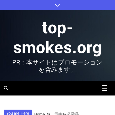
Skip
to
content
top-
smokes.org
PR：本サイトはプロモーション
を含みます。
You are Here
Home
災害時必需品