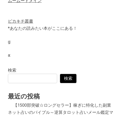
ムームードメイン
ピカキチ叢書
*あなたの読みたい本がここにある！
g:
a:
検索
検索
最近の投稿
【1500部突破☆ロングセラー】稼ぎに特化した副業
ネット占いのバイブル～逆算タロット占いメール鑑定マ