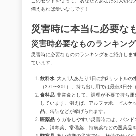
このセットを使って、あなたとあなたの大切な
備えあれば憂いなしです！
災害時に本当に必要な
災害時必要なものランキング
災害時に必要なもののランキングをご紹介しま
ています。
飲料水
: 大人1人あたり1日に約3リットル
（27L〜30L）、持ち出し用では最低3日分
食料品
: 非常食として、調理が不要で持ち
しています。例えば、アルファ米、ビスケ
品、缶詰などが挙げられます​​。
医薬品
: ケガをしやすい災害時には、バン
み、消毒薬、常備薬、持病薬などの医薬品を
防寒具
: 寒い時期の災害では、極薄のサバ