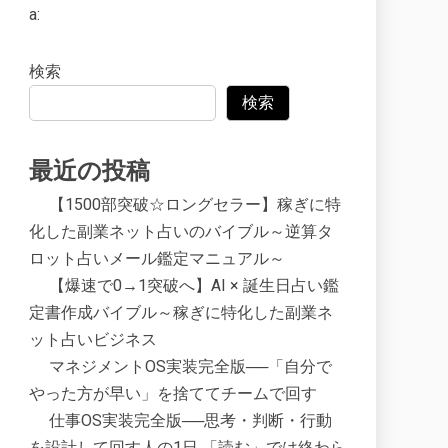
a:
検索
検索
最近の投稿
【1500部突破☆ロングセラー】稼ぎに特
化した副業ネット占いのバイブル～逆算タ
ロット占いメール鑑定マニュアル～
【爆速で0→1突破へ】AI × 誕生日占い鑑
定書作成バイブル～稼ぎに特化した副業ネ
ット占いビジネス
マネジメントOS実装完全版──「自分で
やった方が早い」を捨ててチームで回す
仕事OS実装完全版──思考・判断・行動
を設計して回す人の1日 「読む」では終わら