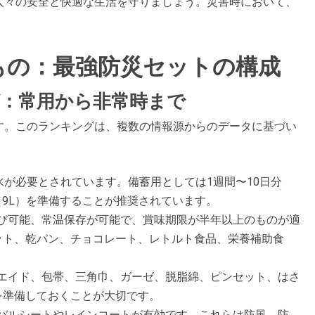
人々の安全と快適な生活を守りましょう。災害時において、
もの：最強防災セットの構成
：常用から非常時まで
す。このランキングは、複数の情報源からのデータに基づい
の水が必要とされています。備蓄用としては1週間〜10日分
（9L）を準備することが推奨されています​​。
運び可能、常温保存が可能で、賞味期限が半年以上のものが適
ット、乾パン、チョコレート、レトルト食品、栄養補助食
ドエイド、包帯、三角巾、ガーゼ、脱脂綿、ピンセット、はさ
準備しておくことが大切です​​。
イバルシートやレインコートが有効です。これらは防風、防