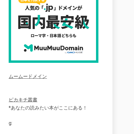
ムームードメイン
ピカキチ叢書
*あなたの読みたい本がここにある！
g: