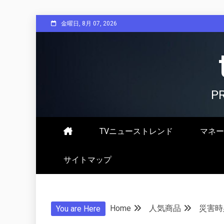
Skip
金曜日, 8月 07, 2026
to
content
P
TVニューストレンド
マネー
サイトマップ
Home
人気商品
災害時
You are Here