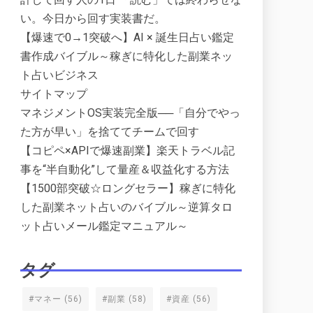
い。今日から回す実装書だ。
【爆速で0→1突破へ】AI × 誕生日占い鑑定
書作成バイブル～稼ぎに特化した副業ネッ
ト占いビジネス
サイトマップ
マネジメントOS実装完全版──「自分でやっ
た方が早い」を捨ててチームで回す
【コピペ×APIで爆速副業】楽天トラベル記
事を“半自動化”して量産＆収益化する方法
【1500部突破☆ロングセラー】稼ぎに特化
した副業ネット占いのバイブル～逆算タロ
ット占いメール鑑定マニュアル～
タグ
#マネー
(56)
#副業
(58)
#資産
(56)