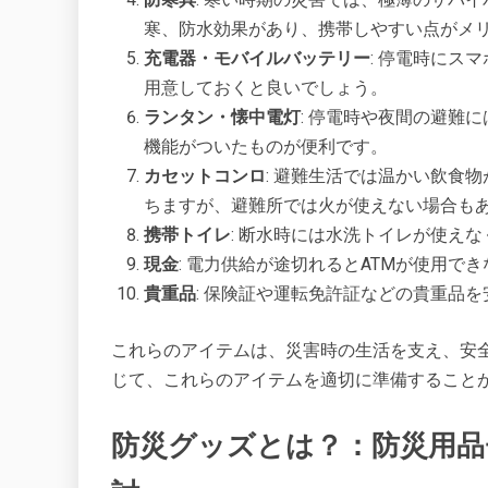
寒、防水効果があり、携帯しやすい点がメリッ
充電器・モバイルバッテリー
: 停電時にス
用意しておくと良いでしょう​​​​。
ランタン・懐中電灯
: 停電時や夜間の避難
機能がついたものが便利です​​。
カセットコンロ
: 避難生活では温かい飲食
ちますが、避難所では火が使えない場合もあ
携帯トイレ
: 断水時には水洗トイレが使えな
現金
: 電力供給が途切れるとATMが使用で
貴重品
: 保険証や運転免許証などの貴重品を
これらのアイテムは、災害時の生活を支え、安
じて、これらのアイテムを適切に準備すること
防災グッズとは？：防災用