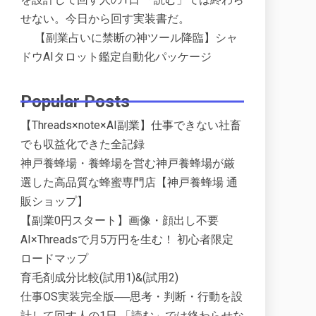
せない。今日から回す実装書だ。
【副業占いに禁断の神ツール降臨】シャ
ドウAIタロット鑑定自動化パッケージ
Popular Posts
【Threads×note×AI副業】仕事できない社畜
でも収益化できた全記録
神戸養蜂場・養蜂場を営む神戸養蜂場が厳
選した高品質な蜂蜜専門店【神戸養蜂場 通
販ショップ】
【副業0円スタート】画像・顔出し不要
AI×Threadsで月5万円を生む！ 初心者限定
ロードマップ
育毛剤成分比較(試用1)&(試用2)
仕事OS実装完全版──思考・判断・行動を設
計して回す人の1日 「読む」では終わらせな