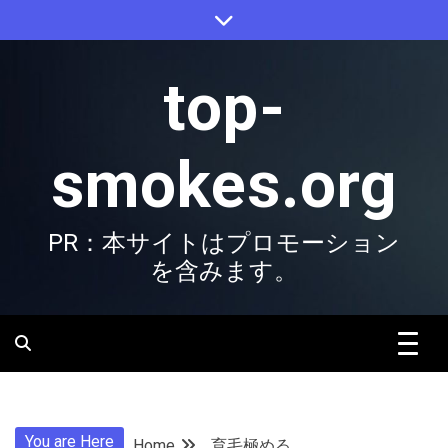
Skip
to
content
top-
smokes.org
PR：本サイトはプロモーション
を含みます。
You are Here
Home
育毛極める