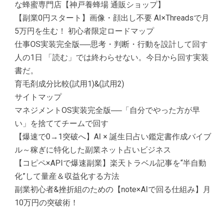
な蜂蜜専門店【神戸養蜂場 通販ショップ】
【副業0円スタート】画像・顔出し不要 AI×Threadsで月
5万円を生む！ 初心者限定ロードマップ
仕事OS実装完全版──思考・判断・行動を設計して回す
人の1日 「読む」では終わらせない。今日から回す実装
書だ。
育毛剤成分比較(試用1)&(試用2)
サイトマップ
マネジメントOS実装完全版──「自分でやった方が早
い」を捨ててチームで回す
【爆速で0→1突破へ】AI × 誕生日占い鑑定書作成バイブ
ル～稼ぎに特化した副業ネット占いビジネス
【コピペ×APIで爆速副業】楽天トラベル記事を“半自動
化”して量産＆収益化する方法
副業初心者&挫折組のための【note×AIで回る仕組み】月
10万円の突破術！