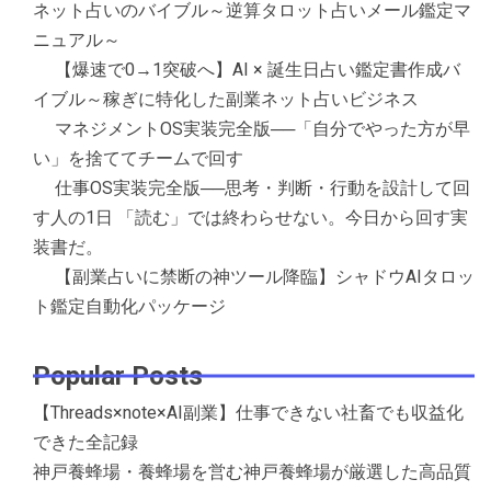
ネット占いのバイブル～逆算タロット占いメール鑑定マ
ニュアル～
【爆速で0→1突破へ】AI × 誕生日占い鑑定書作成バ
イブル～稼ぎに特化した副業ネット占いビジネス
マネジメントOS実装完全版──「自分でやった方が早
い」を捨ててチームで回す
仕事OS実装完全版──思考・判断・行動を設計して回
す人の1日 「読む」では終わらせない。今日から回す実
装書だ。
【副業占いに禁断の神ツール降臨】シャドウAIタロッ
ト鑑定自動化パッケージ
Popular Posts
【Threads×note×AI副業】仕事できない社畜でも収益化
できた全記録
神戸養蜂場・養蜂場を営む神戸養蜂場が厳選した高品質