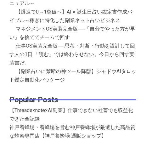
ニュアル～
【爆速で0→1突破へ】AI × 誕生日占い鑑定書作成バ
イブル～稼ぎに特化した副業ネット占いビジネス
マネジメントOS実装完全版──「自分でやった方が早
い」を捨ててチームで回す
仕事OS実装完全版──思考・判断・行動を設計して回
す人の1日 「読む」では終わらせない。今日から回す実
装書だ。
【副業占いに禁断の神ツール降臨】シャドウAIタロッ
ト鑑定自動化パッケージ
Popular Posts
【Threads×note×AI副業】仕事できない社畜でも収益化
できた全記録
神戸養蜂場・養蜂場を営む神戸養蜂場が厳選した高品質
な蜂蜜専門店【神戸養蜂場 通販ショップ】