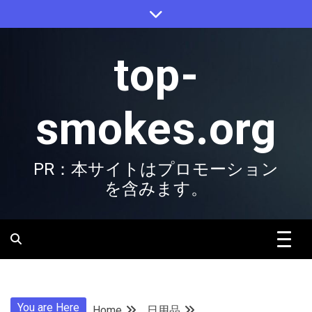
Skip
to
content
top-
smokes.org
PR：本サイトはプロモーション
を含みます。
You are Here
Home
日用品