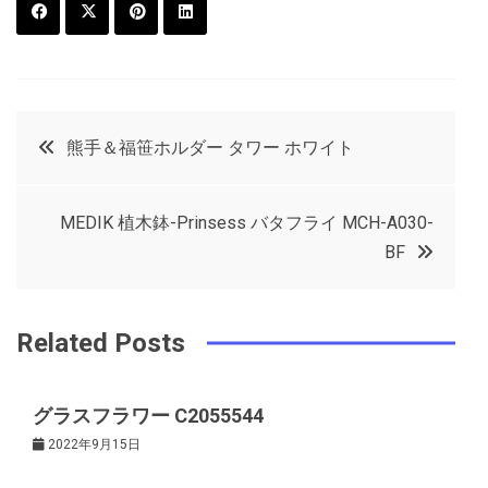
F
T
P
L
a
w
in
in
c
it
t
k
投
熊手＆福笹ホルダー タワー ホワイト
e
t
e
e
稿
b
e
r
d
MEDIK 植木鉢-Prinsess バタフライ MCH-A030-
o
r
e
in
ナ
BF
o
s
ビ
k
t
Related Posts
ゲ
グラスフラワー C2055544
ー
2022年9月15日