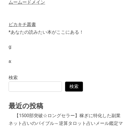
ムームードメイン
ピカキチ叢書
*あなたの読みたい本がここにある！
g:
a:
検索
検索
最近の投稿
【1500部突破☆ロングセラー】稼ぎに特化した副業
ネット占いのバイブル～逆算タロット占いメール鑑定マ