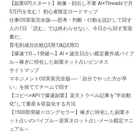
【副業0円スタート】画像・顔出し不要 AI×Threadsで月
5万円を生む！ 初心者限定ロードマップ
仕事OS実装完全版──思考・判断・行動を設計して回す
人の1日 「読む」では終わらせない。今日から回す実装
書だ。
育毛剤成分比較(試用1)&(試用2)
【爆速で0→1突破へ】AI × 誕生日占い鑑定書作成バイブ
ル～稼ぎに特化した副業ネット占いビジネス
サイトマップ
マネジメントOS実装完全版──「自分でやった方が早
い」を捨ててチームで回す
【コピペ×APIで爆速副業】楽天トラベル記事を“半自動
化”して量産＆収益化する方法
【1500部突破☆ロングセラー】稼ぎに特化した副業ネ
ット占いのバイブル～逆算タロット占いメール鑑定マニ
ュアル～