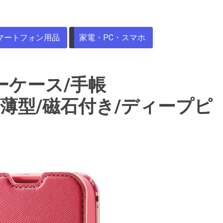
マートフォン用品
家電・PC・スマホ
/レザーケース/手帳
owers/薄型/磁石付き/ディープピ