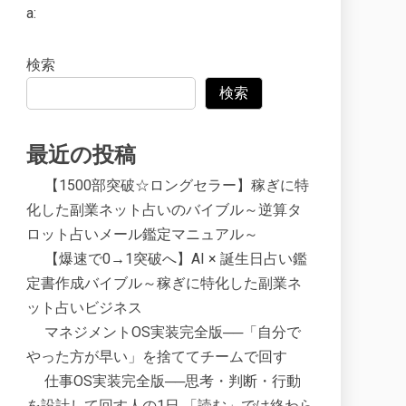
a:
検索
検索
最近の投稿
【1500部突破☆ロングセラー】稼ぎに特
化した副業ネット占いのバイブル～逆算タ
ロット占いメール鑑定マニュアル～
【爆速で0→1突破へ】AI × 誕生日占い鑑
定書作成バイブル～稼ぎに特化した副業ネ
ット占いビジネス
マネジメントOS実装完全版──「自分で
やった方が早い」を捨ててチームで回す
仕事OS実装完全版──思考・判断・行動
を設計して回す人の1日 「読む」では終わら