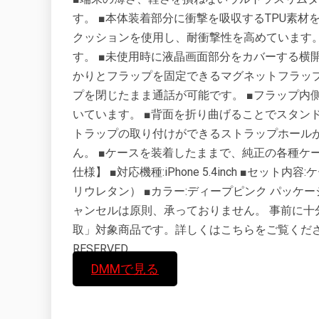
す。 ■本体装着部分に衝撃を吸収するTPU素材
クッションを使用し、耐衝撃性を高めています。
す。 ■未使用時に液晶画面部分をカバーする横
かりとフラップを固定できるマグネットフラップ
プを閉じたまま通話が可能です。 ■フラップ内
いています。 ■背面を折り曲げることでスタン
トラップの取り付けができるストラップホール
ん。 ■ケースを装着したままで、純正の各種ケ
仕様】 ■対応機種:iPhone 5.4inch ■セッ
リウレタン） ■カラー:ディープピンク パッケージ外寸:
ャンセルは原則、承っておりません。 事前に十
取」対象商品です。詳しくはこちらをご覧ください。 ©COP
RESERVED.
DMMで見る