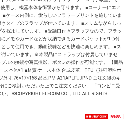
を使用し、機器本体を衝撃から守ります。 ■コーナーにエア
 ■ケース内側に、愛らしいフラワープリントを施していま
開きタイプのフラップが付いています。 ■スリムながらしっ
を採用しています。 ■受話口付きフラップなので、フラッ
側にメモやカードなどが収納できるカードポケットが1つ付
ドとして使用でき、動画視聴などを快適に楽しめます。 ■ス
が付いています。※本製品にストラップは付属していませ
ーブルの接続や写真撮影、ボタンの操作が可能です。 【商品
ト内容:ケース本体×1 ■材質:ケース本体:合成皮革、TPU（熱可塑性ポ
76×17×168 品番:PM-A21APLFUJPND ご注文後のキ
分にご検討いただいた上でご注文ください。 「コンビニ受
YRIGHT ELECOM CO.，LTD. ALL RIGHTS