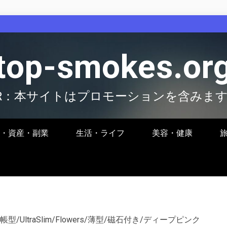
top-smokes.or
R：本サイトはプロモーションを含みま
・資産・副業
生活・ライフ
美容・健康
/手帳型/UltraSlim/Flowers/薄型/磁石付き/ディープピンク