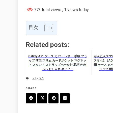
773 total views
, 1 views today
目次
Related posts:
Galaxy A21 ケース カバー レザー 手帳 フラ
かんたんスマホ2
ップ 薄型 スリム カードポケット マグネッ
スマホ2 （A00
ト スタンド ストラップホール付 花柄 かわ
用 ケース カ
いい おしゃれ ネイビー
ラップ 耐
エレコム
SHARE
F
T
P
L