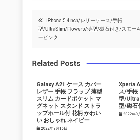
a
w
in
in
c
it
t
k
投
iPhone 5.4inch/レザーケース/手帳
e
t
e
e
型/UltraSlim/Flowers/薄型/磁石付き/スモー
稿
b
e
r
d
ーピンク
o
r
e
in
ナ
o
s
Related Posts
ビ
k
t
ゲ
Galaxy A21 ケース カバー
Xperia
レザー 手帳 フラップ 薄型
ス/手帳
スリム カードポケット マ
型/Ultra
ー
グネット スタンド ストラ
型/磁石
ップホール付 花柄 かわい
2022年9
シ
い おしゃれ ネイビー
2022年9月16日
ョ