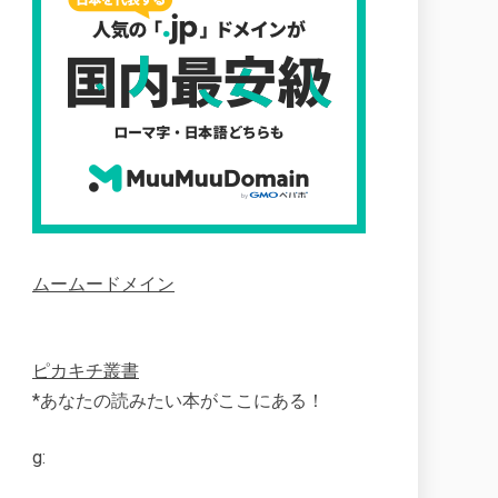
ムームードメイン
ピカキチ叢書
*あなたの読みたい本がここにある！
g: