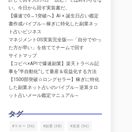
い。今日から回す実装書だ。
【爆速で0→1突破へ】AI × 誕生日占い鑑定
書作成バイブル～稼ぎに特化した副業ネッ
ト占いビジネス
マネジメントOS実装完全版──「自分でやっ
た方が早い」を捨ててチームで回す
サイトマップ
【コピペ×APIで爆速副業】楽天トラベル記
事を“半自動化”して量産＆収益化する方法
【1500部突破☆ロングセラー】稼ぎに特化
した副業ネット占いのバイブル～逆算タロ
ット占いメール鑑定マニュアル～
タグ
#マネー
(56)
#副業
(58)
#資産
(56)