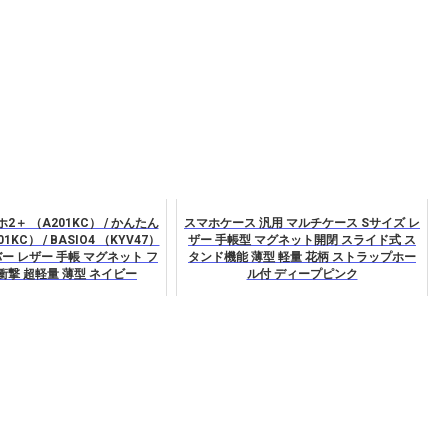
＋ （A201KC） / かんたん
スマホケース 汎用 マルチケース Sサイズ レ
1KC） / BASIO4 （KYV47）
ザー 手帳型 マグネット開閉 スライド式 ス
バー レザー 手帳 マグネット フ
タンド機能 薄型 軽量 花柄 ストラップホー
衝撃 超軽量 薄型 ネイビー
ル付 ディープピンク