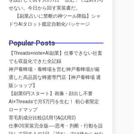
せない。今日から回す実装書だ。
【副業占いに禁断の神ツール降臨】シャ
ドウAIタロット鑑定自動化パッケージ
Popular Posts
【Threads×note×AI副業】仕事できない社畜
でも収益化できた全記録
神戸養蜂場・養蜂場を営む神戸養蜂場が厳
選した高品質な蜂蜜専門店【神戸養蜂場 通
販ショップ】
【副業0円スタート】画像・顔出し不要
AI×Threadsで月5万円を生む！ 初心者限定
ロードマップ
育毛剤成分比較(試用1)&(試用2)
仕事OS実装完全版──思考・判断・行動を設
計して回す人の1日 「読む」では終わらせな